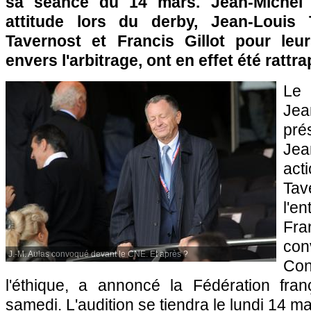
sa séance du 14 mars. Jean-Michel 
attitude lors du derby, Jean-Louis 
Tavernost et Francis Gillot pour leu
envers l'arbitrage, ont en effet été rattra
Le 
Jea
pr
Jea
act
Tav
l'e
Fra
co
J.-M. Aulas convoqué devant le CNE. Et après ?
Co
l'éthique, a annoncé la Fédération fran
samedi. L'audition se tiendra le lundi 14 ma