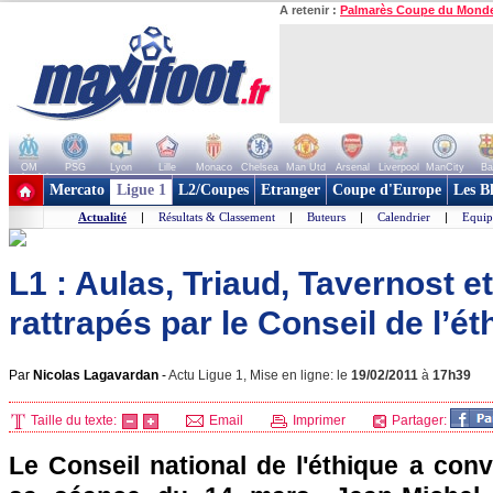
A retenir :
Palmarès Coupe du Mond
OM
PSG
Lyon
Lille
Monaco
Chelsea
Man Utd
Arsenal
Liverpool
ManCity
Ba
+ de clubs
Mercato
Ligue 1
L2/Coupes
Etranger
Coupe d'Europe
Les B
Actualité
|
Résultats & Classement
|
Buteurs
|
Calendrier
|
Equip
L1 : Aulas, Triaud, Tavernost et
rattrapés par le Conseil de l’ét
Par
Nicolas Lagavardan
-
Actu Ligue 1, Mise en ligne: le
19/02/2011
à
17h39
Taille du texte:
Email
Imprimer
Partager:
Le Conseil national de l'éthique a con