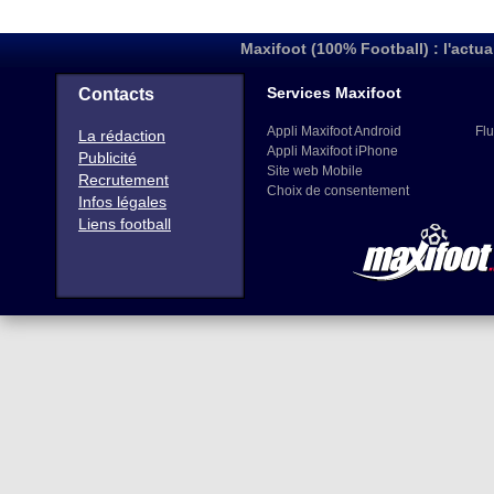
Maxifoot (100% Football) : l'actua
Services Maxifoot
Contacts
Appli Maxifoot Android
Flu
La rédaction
Appli Maxifoot iPhone
Publicité
Site web Mobile
Recrutement
Choix de consentement
Infos légales
Liens football