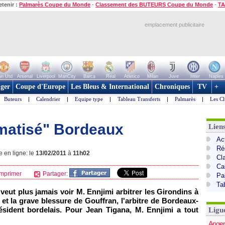
etenir :
Palmarès Coupe du Monde
-
Classement des BUTEURS Coupe du Monde
-
TA
emplacement publicitaire
n Utd
Arsenal
Liverpool
ManCity
Barca
Real
Atletico
Milan
Juve
Inter
Naples
ger
Coupe d'Europe
Les Bleus & International
Chroniques
TV
+
Buteurs
|
Calendrier
|
Equipe type
|
Tableau Transferts
|
Palmarès
|
Les Cl
umatisé" Bordeaux
Lien
Act
Ré
e en ligne: le
13/02/2011
à
11h02
Cl
Ca
mprimer
Partager:
Pa
Ta
 veut plus jamais voir M. Ennjimi arbitrer les Girondins à
é et la grave blessure de Gouffran, l'arbitre de
Bordeaux
-
ésident bordelais. Pour Jean Tigana, M. Ennjimi a tout
Ligu
Anger