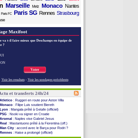
n
Marseille
Monaco
Nantes
Metz
Paris SG
Rennes
Strasbourg
Paris FC
use
age Maxifoot
e va t-il faire mieux que Deschamps en équipe de
e ?
UI
NON
Voter
Voir les resultats
-
Voir les sondages précédents
Actu et transferts 24h/24
Atletico
: Ruggeri en route pour Aston Villa
Monaco
: Filipe Luis soutient Biereth
Lyon
: Mangala prêté à Getafe (officiel)
PSG
: Nsoki va signer en Croatie
Arsenal
: Naples vise Gabriel Jesus
Real
: Mastantuono prêté à la Fiorentina (off.)
Man City
: accord avec le Barça pour Rodri ?
Rennes
: Haise a prolongé (officiel)
Palace
: Tomiyasu a convaincu (officiel)