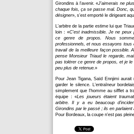
Girondins à l'avenir. «
J'aimerais ne plu
chaque fois, ça se passe mal. Donc, que
désigner
», s'est emporté le dirigeant aqu
L'arbitre de la partie estime lui que Triau
loin : «
C'est inadmissible. Je ne peux
ce genre de propos. Nous somme
professionnels, et nous essayons tous d
travail de la meilleure façon possible. 
pense Monsieur Triaud le regarde, mai
pas tolérer ce genre de propos, et je le
peu plus de retenue.
»
Pour Jean Tigana, Saïd Ennjimi aurait 
garder le silence. L'entraîneur bordelai
simplement que l'homme au sifflet a t
équipe : «
Les joueurs étaient trauma
arbitre. Il y a eu beaucoup d'incide
Girondins par le passé ; ils en parlaien
Pour
Bordeaux
, la coupe n'est pas plei