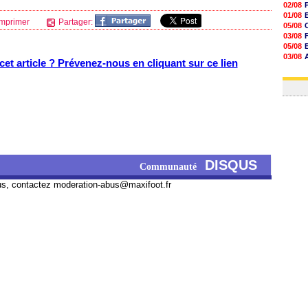
02/08
01/08
mprimer
Partager:
05/08
03/08
05/08
03/08
et article ? Prévenez-nous en cliquant sur ce lien
03/08
03/08
DISQUS
Communauté
us, contactez
moderation-abus@maxifoot.fr