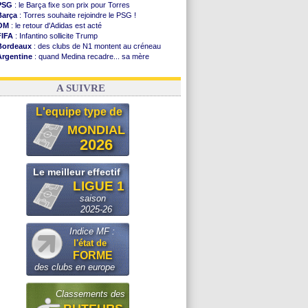
PSG
: le Barça fixe son prix pour Torres
Barça
: Torres souhaite rejoindre le PSG !
OM
: le retour d'Adidas est acté
FIFA
: Infantino sollicite Trump
Bordeaux
: des clubs de N1 montent au créneau
Argentine
: quand Medina recadre... sa mère
Real
: le démenti de Leipzig pour Diomandé
OM
: Paixão attire un 2e club anglais
A SUIVRE
L'equipe type de
MONDIAL
2026
Le meilleur effectif
LIGUE 1
saison
2025-26
Indice MF :
l'état de
FORME
des clubs en europe
Classements des