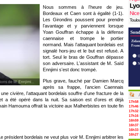
Lyo
Nous sommes à l'heure de jeu.
Nice
Bordeaux
et Caen sont à égalité (1-1).
Les Girondins poussent pour prendre
Toulo
l'avantage et y parviennent lorsque
Yoan Gouffran échappe à la défense
Sond
caennaise et trompe le portier
Zidan
normand. Mais l'attaquant bordelais est
Franc
signalé hors-jeu et le but est refusé. A
O
tort. Seul le bras de Gouffran dépasse
son adversaire. L'assistant de M. Saïd
Ennjimi s'est donc trompé.
Plus grave, fauché par Damien Marcq
ions de M. Ennjimi...
après sa frappe, l'ancien Caennais
 une civière, l'attaquant bordelais souffre d'une fracture de la
 et a été opéré dans la nuit. Sa saison est d'ores et déjà
17h58
ain Hamouma offrait la victoire aux Malherbistes en toute fin
17h46
17h32
17h16
16h59
16h37
16h33
16h27
Le président bordelais ne veut plus voir M. Ennjimi arbitrer les
16h22