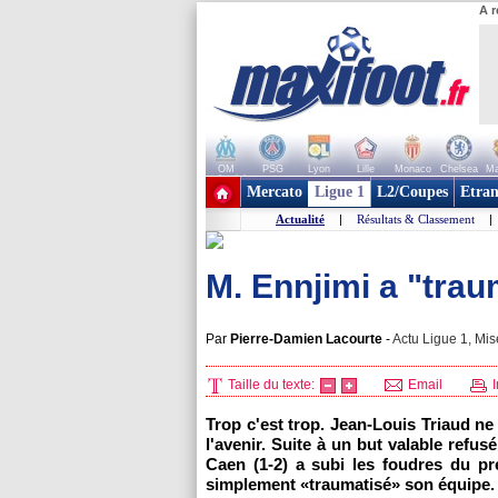
A r
OM
PSG
Lyon
Lille
Monaco
Chelsea
Ma
+ de clubs
Mercato
Ligue 1
L2/Coupes
Etran
Actualité
|
Résultats & Classement
|
M. Ennjimi a "tra
Par
Pierre-Damien Lacourte
-
Actu Ligue 1, Mis
Taille du texte:
Email
I
Trop c'est trop. Jean-Louis Triaud ne
l'avenir. Suite à un but valable refus
Caen (1-2) a subi les foudres du pr
simplement «traumatisé» son équipe.