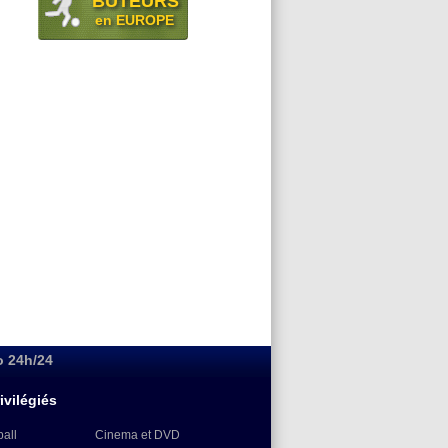
BUTEURS
en EUROPE
o 24h/24
ivilégiés
ball
Cinema et DVD