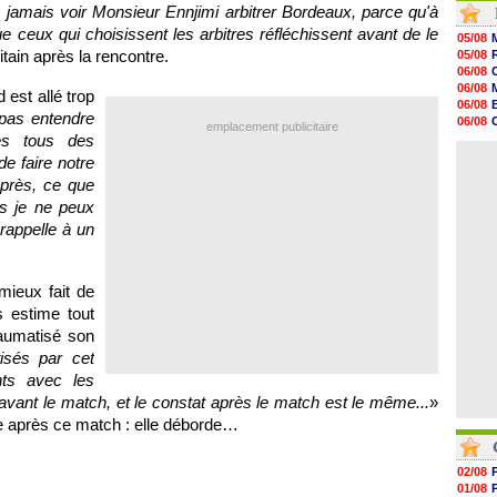
s jamais voir Monsieur Ennjimi arbitrer
Bordeaux
, parce qu'à
16h07
15h46
 ceux qui choisissent les arbitres réfléchissent avant de le
05/08
15h41
itain après la rencontre.
05/08
15h20
06/08
14h55
06/08
d est allé trop
14h38
06/08
14h19
 pas entendre
06/08
emplacement publicitaire
13h56
s tous des
06/08
13h35
06/08
e faire notre
13h12
12h48
Après, ce que
12h25
s je ne peux
12h06
 rappelle à un
11h53
11h31
mieux fait de
s estime tout
raumatisé son
tisés par cet
nts avec les
t avant le match, et le constat après le match est le même...
»
ne après ce match : elle déborde…
02/08
01/08