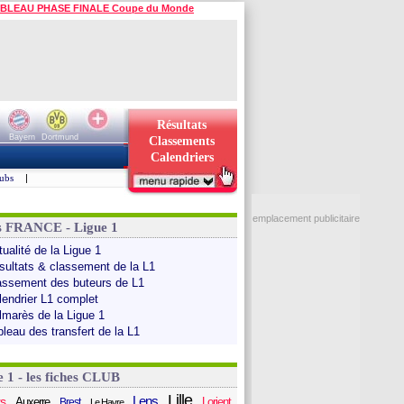
BLEAU PHASE FINALE Coupe du Monde
Résultats
Bayern
Dortmund
Classements
Calendriers
ubs
|
emplacement publicitaire
s FRANCE - Ligue 1
ualité de la Ligue 1
sultats & classement de la L1
assement des buteurs de L1
lendrier L1 complet
lmarès de la Ligue 1
bleau des transfert de la L1
e 1 - les fiches CLUB
Lille
Lens
s
Auxerre
Lorient
Brest
Le Havre