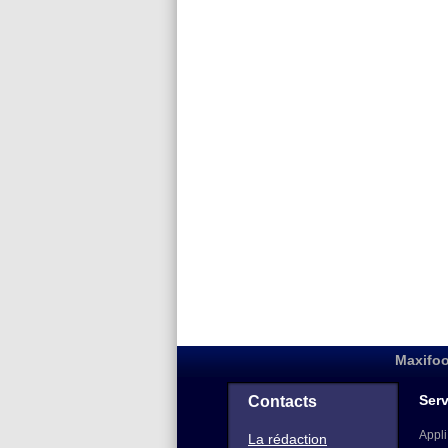
Maxifoo
Serv
Contacts
Appli
La rédaction