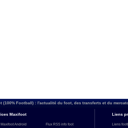
t (100% Football) : l'actualité du foot, des transferts et du mercat
ices Maxifoot
Liens pr
 Maxifoot Android
Flux RSS info foot
Liens foot