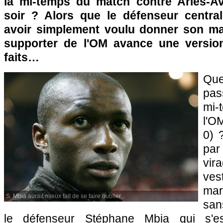
la mi-temps du match contre Arles-Av
soir ? Alors que le défenseur central
avoir simplement voulu donner son mai
supporter de
l'OM
avance une version
faits…
Que
pas
mi-
l'O
0) ?
par
vir
ves
mar
S. Mbia aurait mieux fait de se faire oublier...
san
le défenseur Stéphane Mbia qui s'es