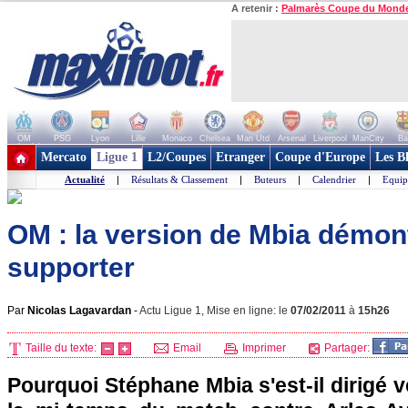
A retenir :
Palmarès Coupe du Mond
OM
PSG
Lyon
Lille
Monaco
Chelsea
Man Utd
Arsenal
Liverpool
ManCity
Ba
+ de clubs
Mercato
Ligue 1
L2/Coupes
Etranger
Coupe d'Europe
Les B
Actualité
|
Résultats & Classement
|
Buteurs
|
Calendrier
|
Equip
OM : la version de Mbia démon
supporter
Par
Nicolas Lagavardan
-
Actu Ligue 1, Mise en ligne: le
07/02/2011
à
15h26
Taille du texte:
Email
Imprimer
Partager:
Pourquoi Stéphane Mbia s'est-il dirigé v