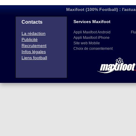
Maxifoot (100% Football) : l'actua
Services Maxifoot
Contacts
Appli Maxifoot Android
Flu
La rédaction
Appli Maxifoot iPhone
Publicité
Site web Mobile
Recrutement
Choix de consentement
Infos légales
Liens football