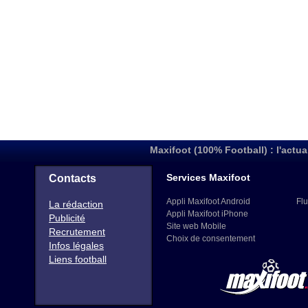
Maxifoot (100% Football) : l'actua
Services Maxifoot
Contacts
Appli Maxifoot Android
Flu
La rédaction
Appli Maxifoot iPhone
Publicité
Site web Mobile
Recrutement
Choix de consentement
Infos légales
Liens football