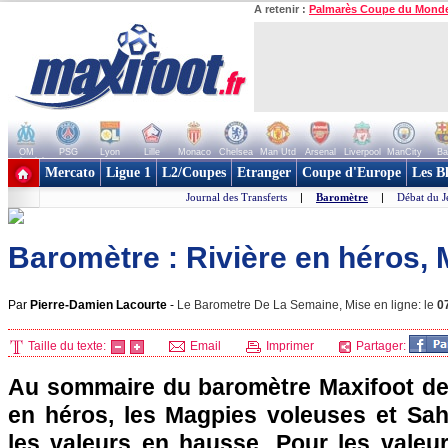
A retenir :
Palmarès Coupe du Mond
OM
PSG
Lyon
Lille
Monaco
Chelsea
Man Utd
Arsenal
Liverpool
ManCity
Ba
+ de clubs
Mercato
Ligue 1
L2/Coupes
Etranger
Coupe d'Europe
Les B
Journal des Transferts
|
Baromètre
|
Débat du J
Baromètre : Rivière en héros
Par
Pierre-Damien Lacourte
-
Le Barometre De La Semaine, Mise en ligne: le
0
Taille du texte:
Email
Imprimer
Partager:
Au sommaire du baromètre Maxifoot de 
en héros, les Magpies voleuses et Sa
les valeurs en hausse. Pour les valeu