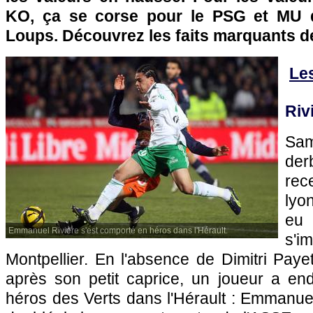
KO, ça se corse pour le
PSG
et MU d
Loups. Découvrez les faits marquants de 
Le
Riv
Sam
de
re
lyo
eu
Emmanuel Rivière s'est comporté en héros dans l'Hérault.
s'
Montpellier
. En l'absence de Dimitri Paye
après son petit caprice, un joueur a e
héros des Verts dans l'Hérault : Emmanuel