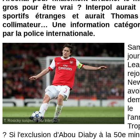
gros pour être vrai ? Interpol aurai
sportifs étranges et aurait Thoma
collimateur… Une information catégo
par la police internationale.
Sam
jo
Lea
re
New
av
dem
le 
l'a
T. Rosicky suspecté par Interpol !
Tro
? Si l'exclusion d'Abou Diaby à la 50e min