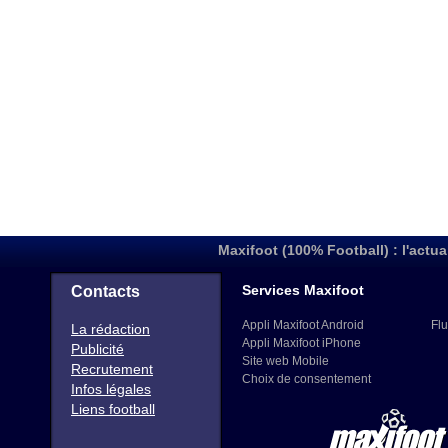
Maxifoot (100% Football) : l'actua
Services Maxifoot
Contacts
Appli Maxifoot Android
Flu
La rédaction
Appli Maxifoot iPhone
Publicité
Site web Mobile
Recrutement
Choix de consentement
Infos légales
Liens football