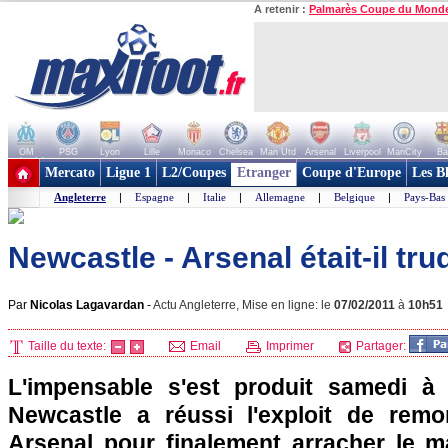
A retenir :
Palmarès Coupe du Mond
OM
PSG
Lyon
Lille
Monaco
Chelsea
Man Utd
Arsenal
Liverpool
ManCity
Ba
+ de clubs
Mercato
Ligue 1
L2/Coupes
Etranger
Coupe d'Europe
Les B
Angleterre
|
Espagne
|
Italie
|
Allemagne
|
Belgique
|
Pays-Bas
Newcastle - Arsenal était-il tru
Par
Nicolas Lagavardan
-
Actu Angleterre, Mise en ligne: le
07/02/2011
à
10h51
Taille du texte:
Email
Imprimer
Partager:
L'impensable s'est produit samedi à
Newcastle a réussi l'exploit de remo
Arsenal pour finalement arracher le ma