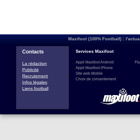
Maxifoot (100% Football) : l'actua
Services Maxifoot
Contacts
Appli Maxifoot Android
Flu
La rédaction
Appli Maxifoot iPhone
Publicité
Site web Mobile
Recrutement
Choix de consentement
Infos légales
Liens football