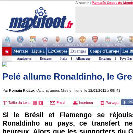
A retenir :
Palmarès Coupe du Mond
OM
PSG
Lyon
Lille
Monaco
Chelsea
Man Utd
Arsenal
Liverpool
ManCity
Ba
+ de clubs
Mercato
Ligue 1
L2/Coupes
Etranger
Coupe d'Europe
Les B
Angleterre
|
Espagne
|
Italie
|
Allemagne
|
Belgique
|
Pays-Bas
Pelé allume Ronaldinho, le Gr
Par
Romain Rigaux
-
Actu Etranger, Mise en ligne: le
12/01/2011
à
09h43
Taille du texte:
Email
Imprimer
Partager:
Si le Brésil et Flamengo se réjoui
Ronaldinho au pays, ce transfert n
heureux. Alors que les supporters du G