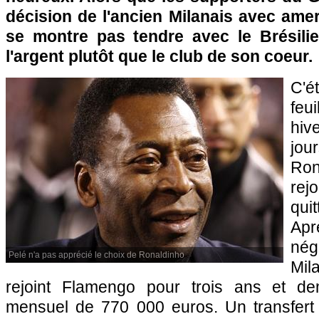
décision de l'ancien Milanais avec amer
se montre pas tendre avec le Brésilien
l'argent plutôt que le club de son coeur.
C'
feu
hiv
jou
Ron
rej
qui
Ap
nég
Pelé n'a pas apprécié le choix de Ronaldinho
Mil
rejoint Flamengo pour trois ans et de
mensuel de 770 000 euros. Un transfert m