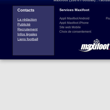
Maxifoot (100% Football) : l'actua
Services Maxifoot
Contacts
Appli Maxifoot Android
Flu
La rédaction
Appli Maxifoot iPhone
Publicité
Site web Mobile
Recrutement
Choix de consentement
Infos légales
Liens football