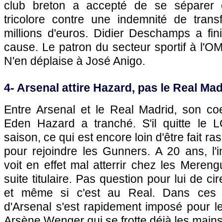
club breton a accepté de se séparer d
tricolore contre une indemnité de transf
millions d'euros. Didier Deschamps a fin
cause. Le patron du secteur sportif à
l'O
N'en déplaise à José Anigo.
4- Arsenal attire Hazard, pas le Real Mad
Entre Arsenal et le Real Madrid, son co
Eden Hazard a tranché. S'il quitte le
L
saison, ce qui est encore loin d'être fait r
pour rejoindre les Gunners. A 20 ans, l'i
voit en effet mal atterrir chez les Mereng
suite titulaire. Pas question pour lui de ci
et même si c'est au Real. Dans ces c
d'Arsenal s'est rapidement imposé pour le j
Arsène Wenger qui se frotte déjà les mains