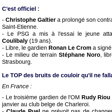
C'est officiel :
-
Christophe Galtier
a prolongé son contr
Saint-Etienne.
- Le
PSG
a mis à l'essai le jeune at
Coulibaly
(19 ans).
- Libre, le gardien
Ronan Le Crom
a signé
- Le milieu de terrain
Stéphane Noro
, li
Strasbourg
.
Le TOP des bruits de couloir qu'il ne falla
En France :
- Le troisième gardien de
l'OM
Rudy Riou
janvier au club belge de Charleroi.
-
Claude Puel
ne prévoit pas de change