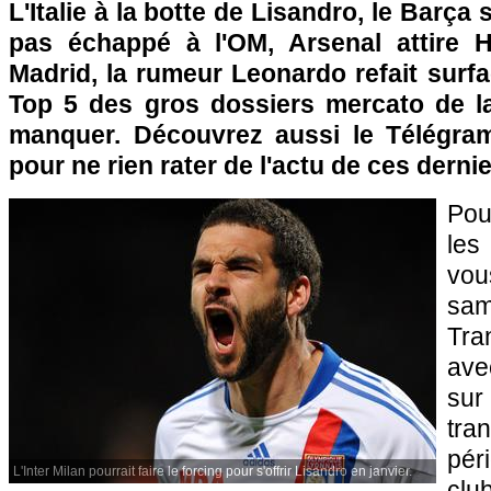
L'Italie à la botte de Lisandro, le Barça 
pas échappé à
l'OM
, Arsenal attire 
Madrid, la rumeur Leonardo refait surf
Top 5 des gros dossiers mercato de l
manquer. Découvrez aussi le Télégram
pour ne rien rater de l'actu de ces dernie
Pou
les
vo
sam
Tra
ave
sur
tra
pér
L'Inter Milan pourrait faire le forcing pour s'offrir Lisandro en janvier.
clu