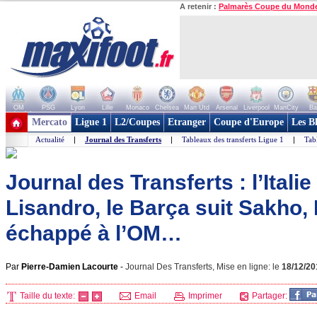
A retenir :
Palmarès Coupe du Mond
OM
PSG
Lyon
Lille
Monaco
Chelsea
Man Utd
Arsenal
Liverpool
ManCity
Ba
+ de clubs
Mercato
Ligue 1
L2/Coupes
Etranger
Coupe d'Europe
Les B
Actualité
|
Journal des Transferts
|
Tableaux des transferts Ligue 1
|
Tab
Journal des Transferts : l’Italie
Lisandro, le Barça suit Sakho,
échappé à l’OM…
Par
Pierre-Damien Lacourte
-
Journal Des Transferts, Mise en ligne: le
18/12/20
Taille du texte:
Email
Imprimer
Partager: