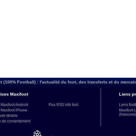
t (100% Football) : l'actualité du foot, des transferts et du mercat
ices Maxifoot
Liens pr
 Maxifoot Android
Flux RSS info foot
Liens foot
 Maxifoot iPhone
Maxifoot-
(livescore
web Mobile
x de consentement