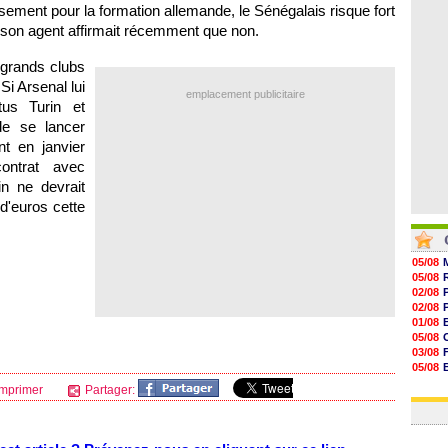
07/08
ement pour la formation allemande, le Sénégalais risque fort
07/08
 son agent affirmait récemment que non.
07/08
07/08
 grands clubs
i Arsenal lui
emplacement publicitaire
tus Turin et
de se lancer
nt en janvier
ontrat avec
in ne devrait
d'euros cette
05/08
05/08
02/08
02/08
01/08
05/08
03/08
05/08
03/08
mprimer
Partager:
03/08