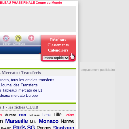
BLEAU PHASE FINALE Coupe du Monde
Résultats
Bayern
Dortmund
Classements
Calendriers
emplacement publicitaire
s Mercato / Transferts
cato, tous les articles transferts
 Journal des Transferts
s Tableaux mercato de L1
bleaux mercato Europe
e 1 - les fiches CLUB
Lille
Lens
s
Auxerre
Lorient
Brest
Le Havre
n
Marseille
Monaco
Nantes
Metz
Paris SG
Rennes
Strasbourg
Paris FC