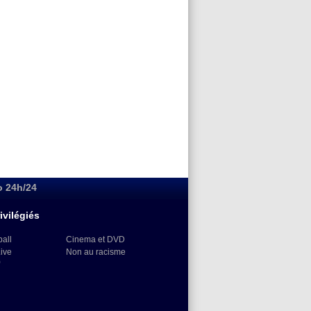
o 24h/24
ivilégiés
ball
Cinema et DVD
Live
Non au racisme
)