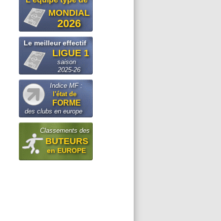
MONDIAL
2026
Le meilleur effectif
LIGUE 1
saison
2025-26
Indice MF :
l'état de
FORME
des clubs en europe
Classements des
BUTEURS
en EUROPE