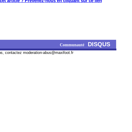
et article ? Prévenez-nous en cliquant sur ce lien
DISQUS
Communauté
us, contactez
moderation-abus@maxifoot.fr