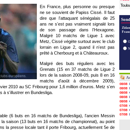
Toulo
En France, plus personne ou presque
ne se souvient de Papiss Cissé. Il faut
dire que l'attaquant sénégalais de 25
Sond
ans ne s'est pas vraiment signalé lors
Zidan
de son passage dans l'Hexagone.
Franc
Malgré 10 matchs de Ligue 1 avec
Metz
, Cissé végète surtout avec le club
O
lorrain en Ligue 2, quand il n'est pas
prêté à Cherbourg et à Châteauroux.
Malgré des buts réguliers avec les
Grenats (15 en 37 matchs de Ligue 2
lors de la saison 2008-09, puis 8 en 16
 clubs européens.
Ac
matchs d'août à décembre 2009),
08/08
anvier 2010 au SC Fribourg pour 1,6 million d'euros.
Metz
s'en
08/08
s à s'illustrer en Bundesliga.
08/08
08/08
08/08
07/08
07/08
07/08
able (6 buts en 16 matchs de Bundesliga), l'ancien Messin
07/08
e la saison (13 buts en 16 matchs de championnat), au point
07/08
s la presse locale tant il porte Fribourg, actuellement 5e de
07/08