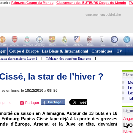
etenir :
Palmarès Coupe du Monde
-
Classement des BUTEURS Coupe du Monde
-
TA
emplacement publicitaire
n Utd
Arsenal
Liverpool
ManCity
Barca
Real
Atletico
Milan
Juve
Inter
Naples
ger
Coupe d'Europe
Les Bleus & International
Chroniques
TV
+
leaux des transferts Ligue 1
|
Tableaux des transferts Etrangers
|
Cissé, la star de l’hiver ?
Lien
Mer
Le
ise en ligne: le
18/12/2010
à
09h36
Le
Ta
mprimer
Partager:
Ligu
e moitié de saison en Allemagne. Auteur de 13 buts en 16
 Fribourg Papiss Cissé tape déjà à la porte des grosses
Anger
nds d'Europe, Arsenal et la Juve en tête, devraient
Lyo
Nice