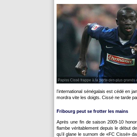
Papiss Cissé frappe à la porte des plus grands
l'international sénégalais est cédé en j
mordra vite les doigts. Cissé ne tarde pa
Fribourg peut se frotter les mains
Après une fin de saison 2009-10 honor
flambe véritablement depuis le début d
qu'il glane le surnom de «FC Cissé» dan