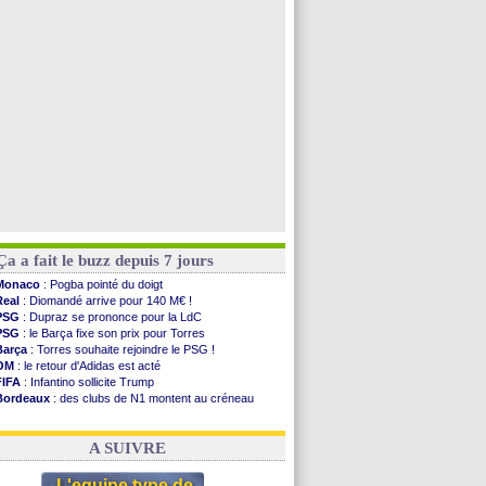
Brest
: un gardien norvégien en approche ?
Nice
: Kevin Carlos va partir en Italie
Leganés
: c'est signé pour Luca Zidane (off.)
Atletico
: Ruggeri en route pour Aston Villa
Voir toutes les brèves
Ça a fait le buzz depuis 7 jours
Monaco
: Pogba pointé du doigt
Real
: Diomandé arrive pour 140 M€ !
PSG
: Dupraz se prononce pour la LdC
PSG
: le Barça fixe son prix pour Torres
Barça
: Torres souhaite rejoindre le PSG !
OM
: le retour d'Adidas est acté
FIFA
: Infantino sollicite Trump
Bordeaux
: des clubs de N1 montent au créneau
Argentine
: quand Medina recadre... sa mère
Real
: le démenti de Leipzig pour Diomandé
A SUIVRE
L'equipe type de