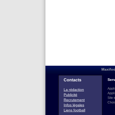
Maxifoo
Serv
Contacts
Appli
La rédaction
Appli
Publicité
Site 
Recrutement
Choi
Infos légales
Liens football