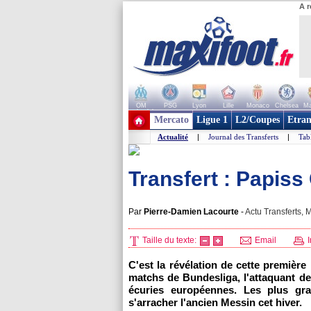
A r
OM
PSG
Lyon
Lille
Monaco
Chelsea
Ma
+ de clubs
Mercato
Ligue 1
L2/Coupes
Etran
Actualité
|
Journal des Transferts
|
Tab
Transfert : Papiss 
Par
Pierre-Damien Lacourte
-
Actu Transferts, M
Taille du texte:
Email
I
C'est la révélation de cette premièr
matchs de Bundesliga, l'attaquant de
écuries européennes. Les plus gra
s'arracher l'ancien Messin cet hiver.