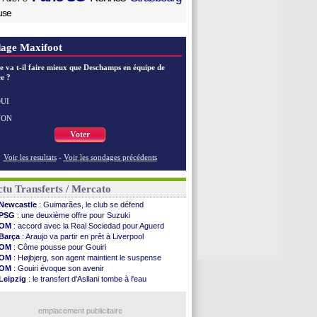
use
age Maxifoot
e va t-il faire mieux que Deschamps en équipe de
e ?
UI
NON
Voter
Voir les resultats
-
Voir les sondages précédents
tu Transferts / Mercato
Newcastle
: Guimarães, le club se défend
PSG
: une deuxième offre pour Suzuki
OM
: accord avec la Real Sociedad pour Aguerd
Barça
: Araujo va partir en prêt à Liverpool
OM
: Côme pousse pour Gouiri
OM
: Højbjerg, son agent maintient le suspense
OM
: Gouiri évoque son avenir
Leipzig
: le transfert d'Asllani tombe à l'eau
Villarreal
: Al-Ahli veut Pape Gueye
Lyon
: la dernière saison de Fonseca ?
OM
: un nouveau prétendant pour Højbjerg
emplacement publicitaire