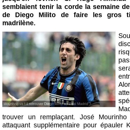
semblaient tenir la corde la semaine der
de Diego Milito de faire les gros t
madrilène.
Sou
dis
ris
pas
ser
ent
Alo
att
spé
Mourihno va-t-il retrouver Diego Milito au Real Madrid ?
Mad
trouver un remplaçant. José Mourinho
attaquant supplémentaire pour épauler 