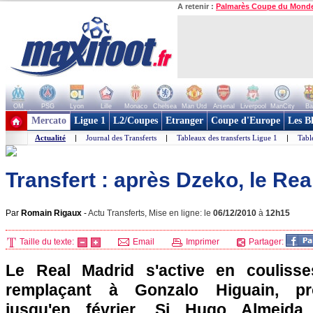
A retenir :
Palmarès Coupe du Mond
OM
PSG
Lyon
Lille
Monaco
Chelsea
Man Utd
Arsenal
Liverpool
ManCity
Ba
+ de clubs
Mercato
Ligue 1
L2/Coupes
Etranger
Coupe d'Europe
Les B
Actualité
|
Journal des Transferts
|
Tableaux des transferts Ligue 1
|
Tabl
Transfert : après Dzeko, le Real
Par
Romain Rigaux
-
Actu Transferts, Mise en ligne: le
06/12/2010
à
12h15
Taille du texte:
Email
Imprimer
Partager:
Le Real Madrid s'active en couliss
remplaçant à Gonzalo Higuain, pro
jusqu'en février. Si Hugo Almeid