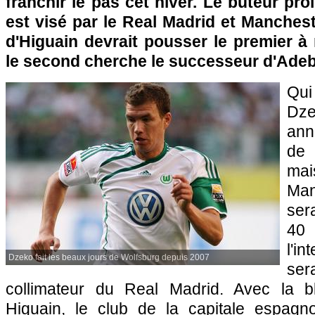
franchir le pas cet hiver. Le buteur pro
est visé par le Real Madrid et Manchest
d'Higuain devrait pousser le premier à 
le second cherche le successeur d'Adeb
Qui
Dze
ann
de 
ma
Ma
ser
40 
l'i
Dzeko fait les beaux jours de Wolfsburg depuis 2007
ser
collimateur du Real Madrid. Avec la 
Higuain, le club de la capitale espagn