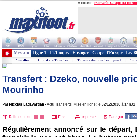
A retenir :
Palmarès Coupe du Mond
OM
PSG
Lyon
Lille
Monaco
Chelsea
Man Utd
Arsenal
Liverpool
ManCity
Ba
+ de clubs
Mercato
Ligue 1
L2/Coupes
Etranger
Coupe d'Europe
Les B
Actualité
|
Journal des Transferts
|
Tableaux des transferts Ligue 1
|
Tabl
Transfert : Dzeko, nouvelle prio
Mourinho
Par
Nicolas Lagavardan
-
Actu Transferts, Mise en ligne: le
02/12/2010
à
14h31
Taille du texte:
Email
Imprimer
Partager:
Régulièrement annoncé sur le départ, 