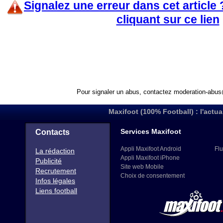
Signalez une erreur dans cet article
cliquant sur ce lien
Pour signaler un abus, contactez
moderation-abus
Maxifoot (100% Football) : l'actua
Services Maxifoot
Contacts
Appli Maxifoot Android
Flu
La rédaction
Appli Maxifoot iPhone
Publicité
Site web Mobile
Recrutement
Choix de consentement
Infos légales
Liens football