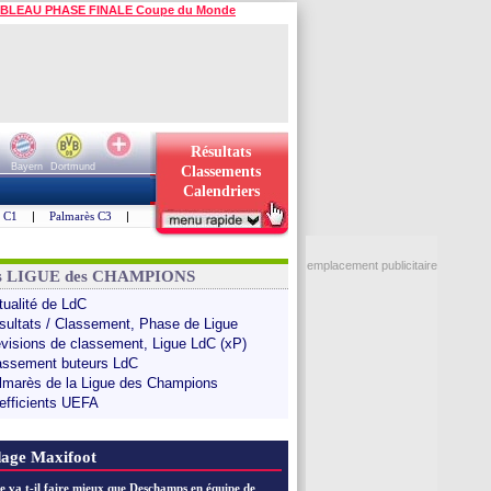
BLEAU PHASE FINALE Coupe du Monde
Résultats
Bayern
Dortmund
Classements
Calendriers
s C1
|
Palmarès C3
|
emplacement publicitaire
ns LIGUE des CHAMPIONS
tualité de LdC
sultats / Classement, Phase de Ligue
évisions de classement, Ligue LdC (xP)
assement buteurs LdC
lmarès de la Ligue des Champions
efficients UEFA
age Maxifoot
e va t-il faire mieux que Deschamps en équipe de