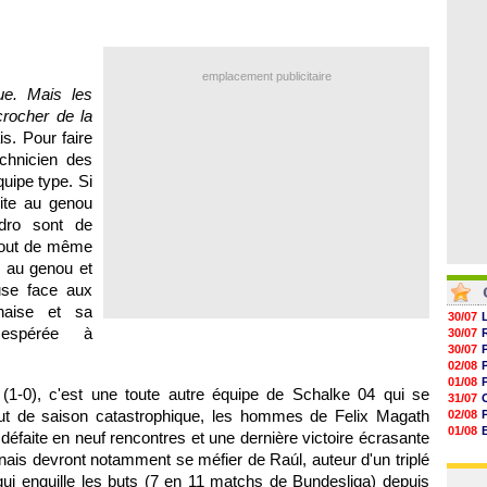
05/08
10h13
09h51
09h32
09h11
emplacement publicitaire
08h57
ue. Mais les
08h39
crocher de la
is. Pour faire
chnicien des
uipe type. Si
ite au genou
ndro sont de
 tout de même
hé au genou et
use face aux
nnaise et sa
30/07
espérée à
30/07
30/07
02/08
01/08
 (1-0), c'est une toute autre équipe de Schalke 04 qui se
31/07
ut de saison catastrophique, les hommes de Felix Magath
02/08
01/08
 défaite en neuf rencontres et une dernière victoire écrasante
03/08
ais devront notamment se méfier de Raúl, auteur d'un triplé
03/08
qui enquille les buts (7 en 11 matchs de Bundesliga) depuis