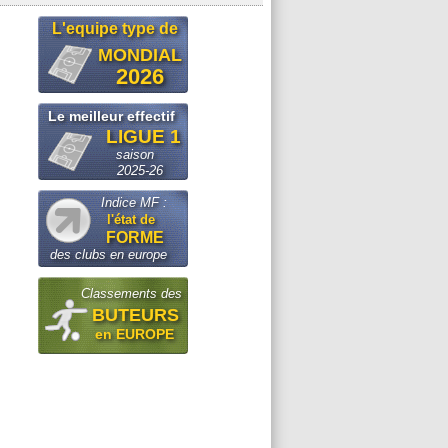
L'equipe type de
MONDIAL
2026
Le meilleur effectif
LIGUE 1
saison
2025-26
Indice MF :
l'état de
FORME
des clubs en europe
Classements des
BUTEURS
en EUROPE