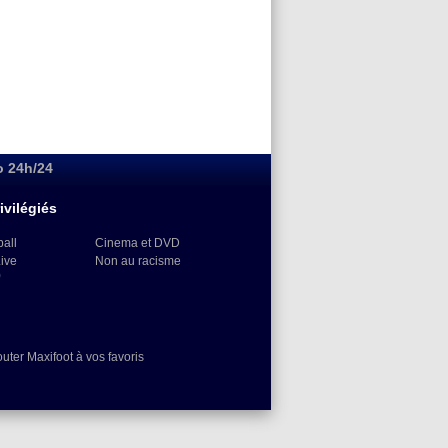
o 24h/24
ivilégiés
ball
Cinema et DVD
Live
Non au racisme
)
outer Maxifoot à vos favoris