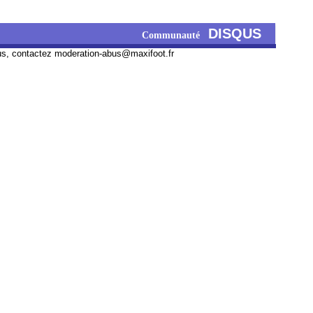
DISQUS
Communauté
us, contactez
moderation-abus@maxifoot.fr