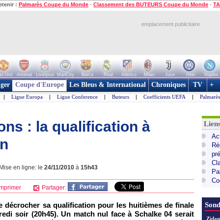
etenir :
Palmarès Coupe du Monde
-
Classement des BUTEURS Coupe du Monde
-
TA
emplacement publicitaire
n Utd
Arsenal
Liverpool
ManCity
Barca
Real
Atletico
Milan
Juve
Inter
Naples
ger
Coupe d'Europe
Les Bleus & International
Chroniques
TV
+
|
Ligue Europa
|
Ligue Conference
|
Buteurs
|
Coefficients UEFA
|
Palmarè
s : la qualification à
Lie
Ac
on
Ré
pr
Cl
ise en ligne: le
24/11/2010
à
15h43
Pa
Co
mprimer
Partager:
 décrocher sa qualification pour les huitièmes de finale
Sond
edi soir (20h45). Un match nul face à Schalke 04 serait
Zidan