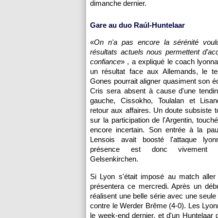
dimanche dernier.
Gare au duo Raúl-Huntelaar
«
On n'a pas encore la sérénité voul
résultats actuels nous permettent d'ac
confiance
» , a expliqué le coach lyonna
un résultat face aux Allemands, le te
Gones pourrait aligner quasiment son éq
Cris sera absent à cause d'une tendin
gauche, Cissokho, Toulalan et Lisa
retour aux affaires. Un doute subsiste
sur la participation de l'Argentin, touc
encore incertain. Son entrée à la pa
Lensois avait boosté l'attaque lyo
présence est donc vivement 
Gelsenkirchen.
Si
Lyon
s'était imposé au match aller
présentera ce mercredi. Après un déb
réalisent une belle série avec une seule
contre le Werder Brême (4-0). Les Lyonn
le week-end dernier, et d'un Huntelaar 