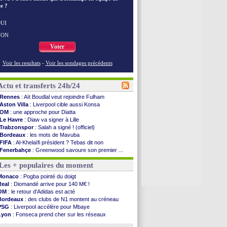
e ?
UI
NON
Voter
Voir les resultats
-
Voir les sondages précédents
Actu et transferts 24h/24
Rennes
: Aït Boudlal veut rejoindre Fulham
Aston Villa
: Liverpool cible aussi Konsa
OM
: une approche pour Diatta
Le Havre
: Diaw va signer à Lille
Trabzonspor
: Salah a signé ! (officiel)
Bordeaux
: les mots de Mavuba
FIFA
: Al-Khelaïfi président ? Tebas dit non
Fenerbahçe
: Greenwood savoure son premier ...
Bordeaux
: Mavuba n'est plus l'entraîneur (off.)
Les + populaires du moment
Galatasaray
: Milan rejette 35 M€ pour Leão
Southampton
: D. Traoré prêté au Mans (officiel)
Monaco
: Pogba pointé du doigt
Real
: Vinicius tout proche de prolonger !
Real
: Diomandé arrive pour 140 M€ !
VIDEO
: un accueil impressionnant pour Salah !
OM
: le retour d'Adidas est acté
Real
: Diomandé attendu ce jeudi à Madrid !
Bordeaux
: des clubs de N1 montent au créneau
Real
: Rodri, la piste Barça se confirme
PSG
: Liverpool accélère pour Mbaye
PSG
: Akliouche arrive ce jeudi à Paris !
Lyon
: Fonseca prend cher sur les réseaux
Médias
: la Liga quitte beIN Sports !
Trabzonspor
: une annonce pour Salah !
PSG
: pas d'inquiétude pour Rafael Pol