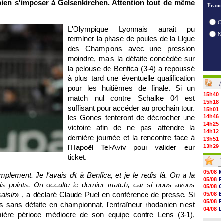
bien s'imposer à Gelsenkirchen. Attention tout de même
Franc
O
L'Olympique Lyonnais
aurait pu
terminer la phase de poules de la Ligue
des Champions avec une pression
moindre, mais la défaite concédée sur
la pelouse de Benfica (3-4) a repoussé
à plus tard une éventuelle qualification
pour les huitièmes de finale. Si un
15h40
match nul contre Schalke 04 est
15h18
suffisant pour accéder au prochain tour,
15h01
les Gones tenteront de décrocher une
14h46
14h25
victoire afin de ne pas attendre la
14h12
dernière journée et la rencontre face à
13h51
l'Hapoël Tel-Aviv pour valider leur
13h29
13h11
ticket.
12h46
12h28
05/08
plement. Je l'avais dit à Benfica, et je le redis là. On a la
12h10
05/08
11h58
ois points. On occulte le dernier match, car si nous avons
05/08
11h35
saisir
» , a déclaré Claude Puel en conférence de presse. Si
05/08
11h19
05/08
 sans défaite en championnat, l'entraîneur rhodanien n'est
11h07
04/08
10h53
mière période médiocre de son équipe contre
Lens
(3-1),
04/08
10h36