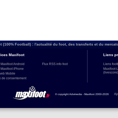
t (100% Football) : l'actualité du foot, des transferts et du mercat
ices Maxifoot
Liens pr
 Maxifoot Android
Flux RSS info foot
Liens foot
 Maxifoot iPhone
Maxifoot-
(livescore
web Mobile
x de consentement
Aj
© copyright Advimedia - Maxifoot 2000-2026