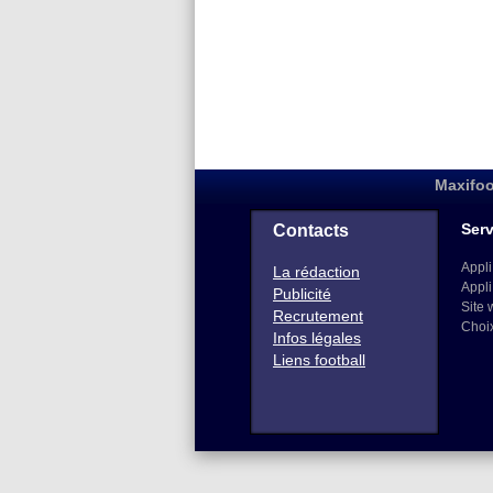
Maxifoo
Serv
Contacts
Appli
La rédaction
Appli
Publicité
Site 
Recrutement
Choi
Infos légales
Liens football