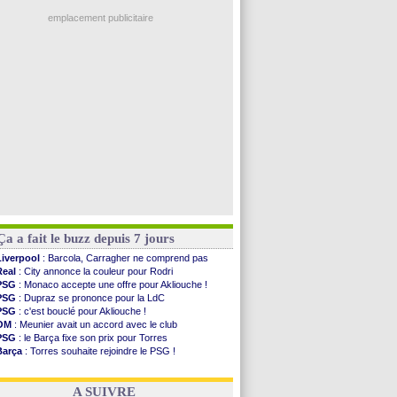
Real
: une nouvelle offre pour Vinicius
Real
: ça se complique pour Rodri !
emplacement publicitaire
Barça
: Ferran Torres donne son feu vert au ...
FIFA
: des excuses après le projet
Abha
: c'est fait pour Fekir (officiel)
Real
: réponse imminente de Vinicius
Arsenal
: Nørgaard transféré à Everton (off.)
Voir les brèves précédentes
Ça a fait le buzz depuis 7 jours
Liverpool
: Barcola, Carragher ne comprend pas
Real
: City annonce la couleur pour Rodri
PSG
: Monaco accepte une offre pour Akliouche !
PSG
: Dupraz se prononce pour la LdC
PSG
: c'est bouclé pour Akliouche !
OM
: Meunier avait un accord avec le club
PSG
: le Barça fixe son prix pour Torres
Barça
: Torres souhaite rejoindre le PSG !
FIFA
: Infantino sollicite Trump
Argentine
: quand Medina recadre... sa mère
A SUIVRE