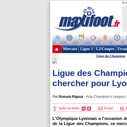
A r
OM
PSG
Lyon
Lille
Monaco
Chelsea
Ma
+ de clubs
Mercato
Ligue 1
L2/Coupes
Etran
Ligue des Champions
Ligue des Champion
chercher pour Ly
Par
Romain Rigaux
-
Actu Champion's League, M
Taille du texte:
Email
I
L'Olympique Lyonnais
a l'occasion de
de la Ligue des Champions, ce mercr