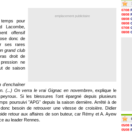
08/08
08/08
07/08
08/08
08/08
emplacement publicitaire
08/08
08/08
 temps pour
08/08
08/08
08/08
rd Lacombe,
07/08
08/08
ent offensif
08/08
08/08
07/08
spose donc de
08/08
07/08
08/08
er ses rares
08/08
n grand club
08/08
bras droit de
08/08
08/08
 pression ne
08/08
ut de saison
n d'enchaîner
en. (...) On verra le vrai Gignac en novembre
», explique le
eyroux. Si les blessures l'ont épargné depuis plusieurs
temps poursuivi "APG" depuis la saison dernière. Arrêté à de
 donc besoin de retrouver une vitesse de croisière. Didier
de retour aux affaires de son buteur, car Rémy et A. Ayew
ace au leader Rennes.
05/08
05/08