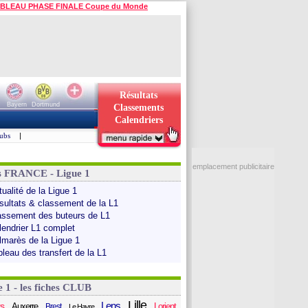
BLEAU PHASE FINALE Coupe du Monde
Résultats
Bayern
Dortmund
Classements
Calendriers
ubs
|
emplacement publicitaire
s FRANCE - Ligue 1
ualité de la Ligue 1
sultats & classement de la L1
assement des buteurs de L1
lendrier L1 complet
lmarès de la Ligue 1
bleau des transfert de la L1
e 1 - les fiches CLUB
Lille
Lens
s
Auxerre
Lorient
Brest
Le Havre