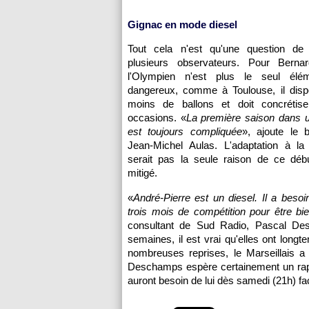
Gignac en mode diesel
Tout cela n'est qu'une question de
plusieurs observateurs. Pour Berna
l'Olympien n'est plus le seul élém
dangereux, comme à
Toulouse
, il di
moins de ballons et doit concrétis
occasions. «
La première saison dans u
est toujours compliquée
», ajoute le 
Jean-Michel Aulas. L'adaptation à la
serait pas la seule raison de ce déb
mitigé.
«
André-Pierre est un diesel. Il a besoi
trois mois de compétition pour être bi
consultant de Sud Radio, Pascal Desp
semaines, il est vrai qu'elles ont long
nombreuses reprises, le Marseillais a
Deschamps espère certainement un rapi
auront besoin de lui dès samedi (21h) f