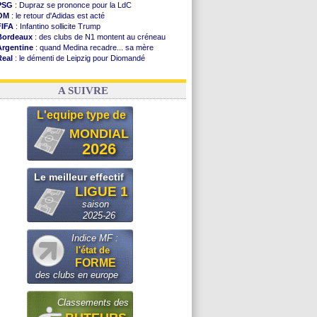
PSG
: Dupraz se prononce pour la LdC
OM
: le retour d'Adidas est acté
FIFA
: Infantino sollicite Trump
Bordeaux
: des clubs de N1 montent au créneau
Argentine
: quand Medina recadre... sa mère
Real
: le démenti de Leipzig pour Diomandé
OM
: le club prêt à libérer Kondogbia ?
OM
: Paixão attire un 2e club anglais
A SUIVRE
L'equipe type de
MONDIAL
2026
Le meilleur effectif
LIGUE 1
saison
2025-26
Indice MF :
l'état de
FORME
des clubs en europe
Classements des