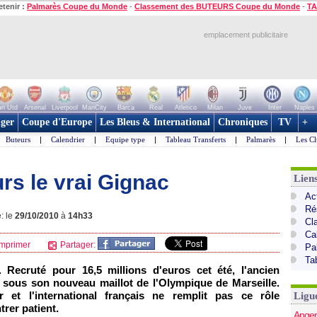
etenir :
Palmarès Coupe du Monde
-
Classement des BUTEURS Coupe du Monde
-
TA
emplacement publicitaire
n Utd
Arsenal
Liverpool
ManCity
Barca
Real
Atletico
Milan
Juve
Inter
Naples
ger
Coupe d'Europe
Les Bleus & International
Chroniques
TV
+
Buteurs
|
Calendrier
|
Equipe type
|
Tableau Transferts
|
Palmarès
|
Les Cl
rs le vrai Gignac
Lien
Act
Ré
: le
29/10/2010
à
14h33
Cl
Ca
mprimer
Partager:
Pa
Ta
 Recruté pour 16,5 millions d'euros cet été, l'ancien
ut sous son nouveau maillot de
l'Olympique de Marseille
.
et l'international français ne remplit pas ce rôle
Ligu
rer patient.
Anger