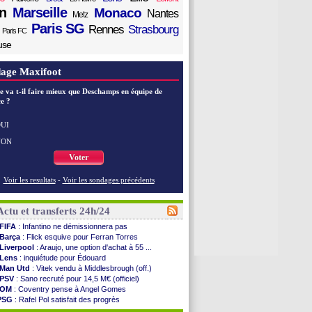
n
Marseille
Monaco
Nantes
Metz
Paris SG
Rennes
Strasbourg
Paris FC
use
age Maxifoot
e va t-il faire mieux que Deschamps en équipe de
e ?
UI
NON
Voter
Voir les resultats
-
Voir les sondages précédents
Actu et transferts 24h/24
FIFA
: Infantino ne démissionnera pas
Barça
: Flick esquive pour Ferran Torres
Liverpool
: Araujo, une option d'achat à 55 ...
Lens
: inquiétude pour Édouard
Man Utd
: Vitek vendu à Middlesbrough (off.)
PSV
: Sano recruté pour 14,5 M€ (officiel)
OM
: Coventry pense à Angel Gomes
PSG
: Rafel Pol satisfait des progrès
Amical
: le Barça vainqueur puis battu