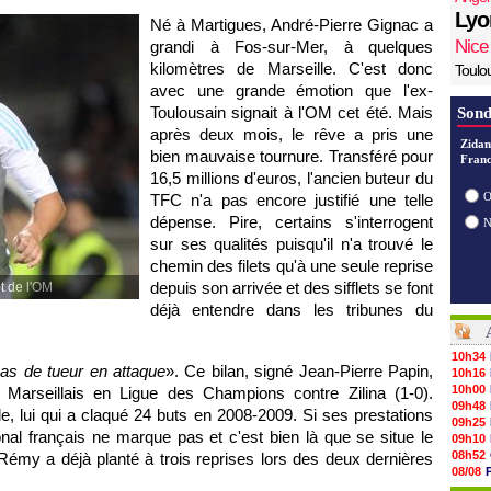
Lyo
Né à Martigues, André-Pierre Gignac a
Nice
grandi à Fos-sur-Mer, à quelques
kilomètres de
Marseille
. C'est donc
Toulo
avec une grande émotion que l'ex-
Toulousain signait à
l'OM
cet été. Mais
Sond
après deux mois, le rêve a pris une
Zidan
bien mauvaise tournure. Transféré pour
Franc
16,5 millions d'euros, l'ancien buteur du
O
TFC n'a pas encore justifié une telle
dépense. Pire, certains s'interrogent
sur ses qualités puisqu'il n'a trouvé le
chemin des filets qu'à une seule reprise
depuis son arrivée et des sifflets se font
t de l'OM
déjà entendre dans les tribunes du
10h34
pas de tueur en attaque
». Ce bilan, signé Jean-Pierre Papin,
10h16
10h00
es Marseillais en Ligue des Champions contre Zilina (1-0).
09h48
e, lui qui a claqué 24 buts en 2008-2009. Si ses prestations
09h25
ional français ne marque pas et c'est bien là que se situe le
09h10
08h52
Rémy a déjà planté à trois reprises lors des deux dernières
08/08
08/08