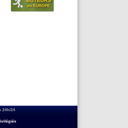
BUTEURS
en EUROPE
o 24h/24
ivilégiés