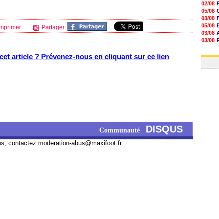
02/08
05/08
03/08
05/08
mprimer
Partager:
03/08
03/08
06/08
03/08
et article ? Prévenez-nous en cliquant sur ce lien
DISQUS
Communauté
us, contactez
moderation-abus@maxifoot.fr