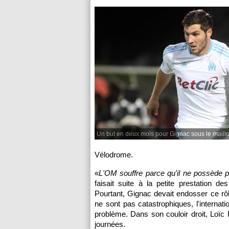
Un but en deux mois pour Gignac sous le maillo
Vélodrome.
«
L'OM
souffre parce qu'il ne possède 
faisait suite à la petite prestation d
Pourtant, Gignac devait endosser ce rôl
ne sont pas catastrophiques, l'internat
problème. Dans son couloir droit, Loïc 
journées.