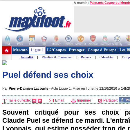
A retenir :
Palmarès Coupe du Mond
OM
PSG
Lyon
Lille
Monaco
Chelsea
Man Utd
Arsenal
Liverpool
ManCity
Ba
+ de clubs
Mercato
Ligue 1
L2/Coupes
Etranger
Coupe d'Europe
Les B
Actualité
|
Résultats & Classement
|
Buteurs
|
Calendrier
|
Equip
Puel défend ses choix
Par
Pierre-Damien Lacourte
-
Actu Ligue 1, Mise en ligne: le
12/10/2010
à
14h2
Taille du texte:
Email
Imprimer
Partager:
Souvent critiqué pour ses choix pa
Claude Puel se défend ce mardi. L'entra
Lyonnais
, qui estime posséder trop de m