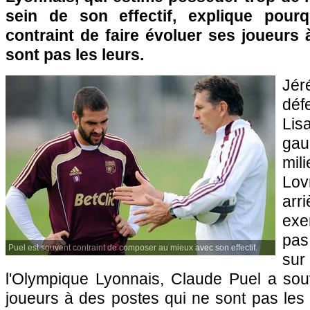
sein de son effectif, explique pourq
contraint de faire évoluer ses joueurs
sont pas les leurs.
Jé
dé
Lis
gau
mi
Lov
ar
exe
pas
Puel est souvent contraint de composer au mieux avec son effectif.
sur
l'Olympique Lyonnais
, Claude Puel a sou
joueurs à des postes qui ne sont pas les 