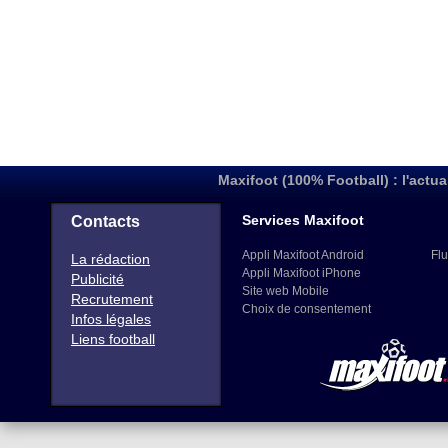
Maxifoot (100% Football) : l'actua
Services Maxifoot
Contacts
Appli Maxifoot Android
Flu
La rédaction
Appli Maxifoot iPhone
Publicité
Site web Mobile
Recrutement
Choix de consentement
Infos légales
Liens football