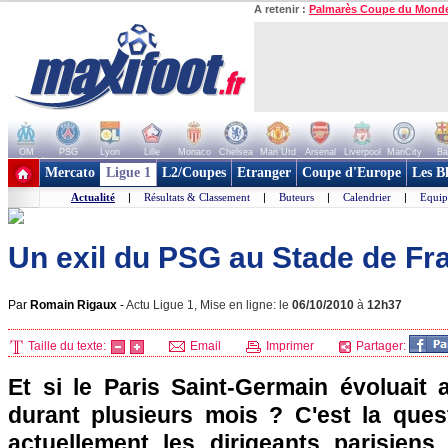
A retenir :
Palmarès Coupe du Mond
OM
PSG
Lyon
Lille
Monaco
Chelsea
Man Utd
Arsenal
Liverpool
ManCity
Ba
+ de clubs
Mercato
Ligue 1
L2/Coupes
Etranger
Coupe d'Europe
Les B
Actualité
|
Résultats & Classement
|
Buteurs
|
Calendrier
|
Equip
Un exil du PSG au Stade de Fr
Par
Romain Rigaux
-
Actu Ligue 1, Mise en ligne: le
06/10/2010
à
12h37
Taille du texte:
Email
Imprimer
Partager:
Et si le
Paris
Saint-Germain évoluait 
durant plusieurs mois ? C'est la que
actuellement les dirigeants parisiens