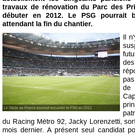
travaux de rénovation du Parc des Pri
débuter en 2012. Le
PSG
pourrait 
attendant la fin du chantier.
Il 
sus
futu
de
répo
pas
de
Ca
pri
Le Stade de France pourrait accueillir le PSG en 2012
pat
du Racing Métro 92, Jacky Lorenzetti, sort
mois dernier. A présent seul candidat po