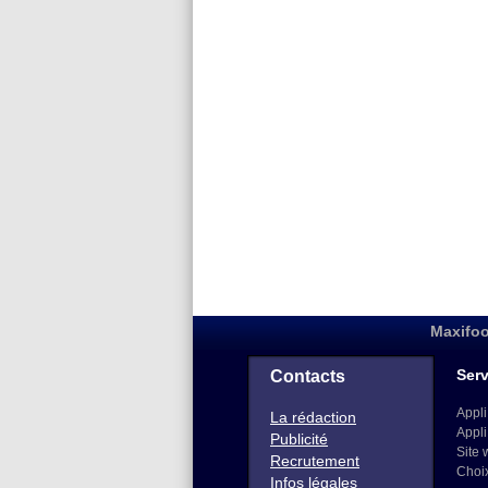
Maxifoo
Serv
Contacts
Appli
La rédaction
Appli
Publicité
Site 
Recrutement
Choi
Infos légales