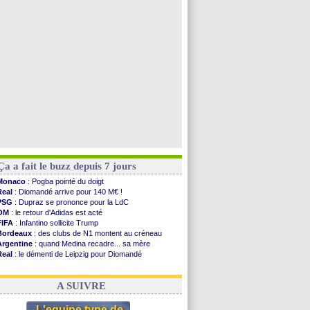
Naples
: Lukaku dit oui à Fenerbahçe
LA Galaxy
: Sergi Roberto a signé (officiel)
Barça
: De Jong menacé par l’arrivée de Rodri
Nottingham
: O. Diomande arrive pour 40 M€
Voir toutes les brèves
Ça a fait le buzz depuis 7 jours
Monaco
: Pogba pointé du doigt
Real
: Diomandé arrive pour 140 M€ !
PSG
: Dupraz se prononce pour la LdC
OM
: le retour d'Adidas est acté
FIFA
: Infantino sollicite Trump
Bordeaux
: des clubs de N1 montent au créneau
Argentine
: quand Medina recadre... sa mère
Real
: le démenti de Leipzig pour Diomandé
OM
: le club prêt à libérer Kondogbia ?
OM
: Paixão attire un 2e club anglais
A SUIVRE
L'equipe type de