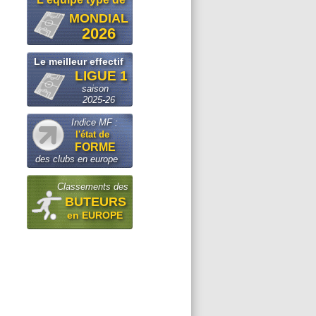
MONDIAL
2026
Le meilleur effectif
LIGUE 1
saison
2025-26
Indice MF :
l'état de
FORME
des clubs en europe
Classements des
BUTEURS
en EUROPE