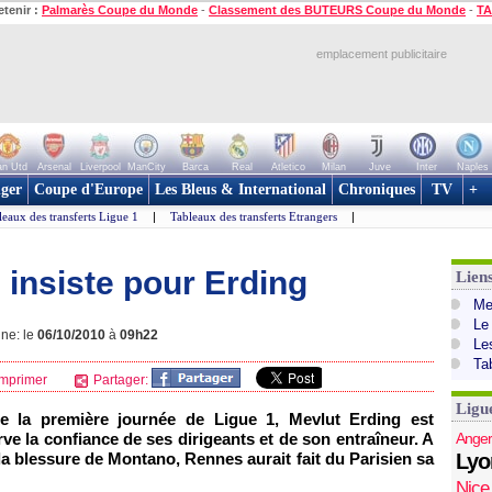
etenir :
Palmarès Coupe du Monde
-
Classement des BUTEURS Coupe du Monde
-
TA
emplacement publicitaire
n Utd
Arsenal
Liverpool
ManCity
Barca
Real
Atletico
Milan
Juve
Inter
Naples
ger
Coupe d'Europe
Les Bleus & International
Chroniques
TV
+
leaux des transferts Ligue 1
|
Tableaux des transferts Etrangers
|
 insiste pour Erding
Lien
Mer
Le
gne: le
06/10/2010
à
09h22
Le
Ta
mprimer
Partager:
Ligu
de la première journée de Ligue 1, Mevlut Erding est
rve la confiance de ses dirigeants et de son entraîneur. A
Anger
 la blessure de Montano,
Rennes
aurait fait du Parisien sa
Lyo
Nice