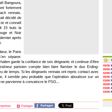
08/08
ël Bangoura,
08/08
nt fortement
08/08
ach rennais.
08/08
rait décidé de
cie et connaît
it 15 buts la
uge et Noir
dernier après
.
teur, le
Paris
'en séparer.
halien garde la confiance de ses dirigeants et continue d'être
05/08
traîneur parisien compte bien faire flamber le duo Erding-
05/08
u de temps. Si les dirigeants rennais ont repris contact avec
02/08
e, il semble peu probable que l'opération aboutisse sur un
05/08
03/08
 ne parvienne à convaincre le
PSG...
05/08
03/08
03/08
06/08
03/08
mprimer
Partager: