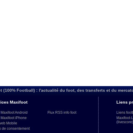
t (100% Football) : l'actualité du foot, des transferts et du mercat
ices Maxifoot
Liens pr
 Maxifoot Android
Flux RSS info foot
Liens foot
 Maxifoot iPhone
Maxifoot-
(livescore
web Mobile
x de consentement