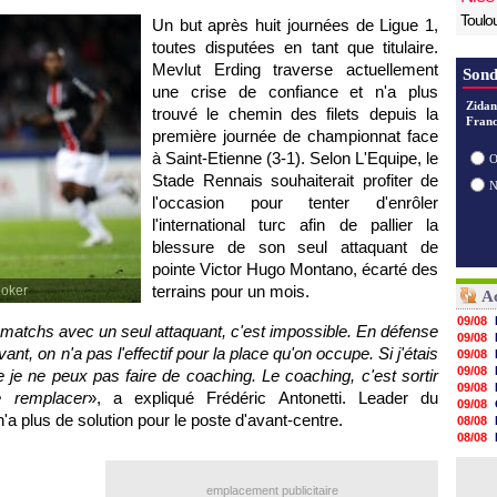
Toulo
Un but après huit journées de Ligue 1,
toutes disputées en tant que titulaire.
Mevlut Erding traverse actuellement
Sond
une crise de confiance et n'a plus
Zidan
trouvé le chemin des filets depuis la
Franc
première journée de championnat face
à Saint-Etienne (3-1). Selon L'Equipe, le
O
Stade Rennais souhaiterait profiter de
l'occasion pour tenter d'enrôler
l'international turc afin de pallier la
blessure de son seul attaquant de
pointe Victor Hugo Montano, écarté des
terrains pour un mois.
joker
Ac
09/08
38 matchs avec un seul attaquant, c'est impossible. En défense
09/08
ant, on n'a pas l'effectif pour la place qu'on occupe. Si j'étais
09/08
09/08
je ne peux pas faire de coaching. Le coaching, c'est sortir
09/08
e remplacer
», a expliqué Frédéric Antonetti. Leader du
09/08
 n'a plus de solution pour le poste d'avant-centre.
08/08
08/08
08/08
08/08
08/08
emplacement publicitaire