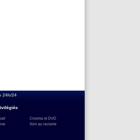
o 24h/24
ivilégiés
ball
Cinema et DVD
Live
Non au racisme
)