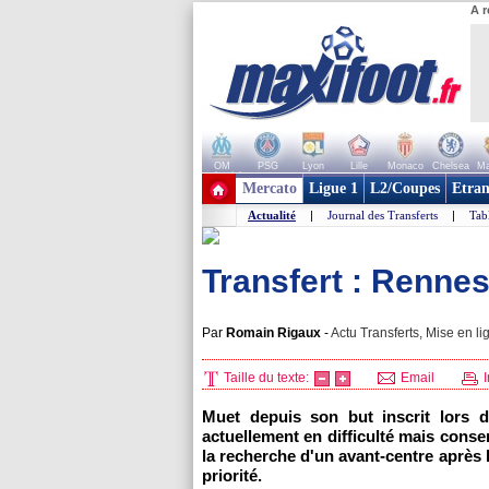
A r
OM
PSG
Lyon
Lille
Monaco
Chelsea
Ma
+ de clubs
Mercato
Ligue 1
L2/Coupes
Etran
Actualité
|
Journal des Transferts
|
Tab
Transfert : Rennes
Par
Romain Rigaux
-
Actu Transferts, Mise en li
Taille du texte:
Email
I
Muet depuis son but inscrit lors 
actuellement en difficulté mais conse
la recherche d'un avant-centre après
priorité.