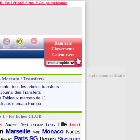
BLEAU PHASE FINALE Coupe du Monde
Résultats
Bayern
Dortmund
Classements
Calendriers
emplacement publicitaire
s Mercato / Transferts
cato, tous les articles transferts
 Journal des Transferts
s Tableaux mercato de L1
bleaux mercato Europe
e 1 - les fiches CLUB
Lille
Lens
s
Auxerre
Lorient
Brest
Le Havre
n
Marseille
Monaco
Nantes
Metz
Paris SG
Rennes
Strasbourg
Paris FC