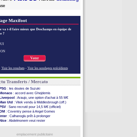
use
age Maxifoot
e va t-il faire mieux que Deschamps en équipe de
e ?
UI
NON
Voter
Voir les resultats
-
Voir les sondages précédents
tu Transferts / Mercato
PSG
: les doutes de Suzuki
Monaco
: accord avec Ghejdemis
Liverpool
: Araujo, une option d'achat à 55 M€
Man Utd
: Vitek vendu à Middlesbrough (off.)
PSV
: Sano recruté pour 14,5 M€ (officiel)
OM
: Coventry pense à Angel Gomes
Inter
: Calhanoglu prêt à prolonger
Nice
: Abdelmonem veut rester
Benfica
: Ivanovic proche de Lens
Atletico
: Alvarez, le Barça va revoir son offre
Lorient
: Mbamba prêté par Leverkusen (officiel)
emplacement publicitaire