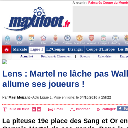
A retenir :
Palmarès Coupe du Mond
OM
PSG
Lyon
Lille
Monaco
Chelsea
Man Utd
Arsenal
Liverpool
ManCity
Ba
+ de clubs
Mercato
Ligue 1
L2/Coupes
Etranger
Coupe d'Europe
Les B
Actualité
|
Résultats & Classement
|
Buteurs
|
Calendrier
|
Equip
Lens : Martel ne lâche pas Wa
allume ses joueurs !
Par
Mael Moizant
-
Actu Ligue 1, Mise en ligne: le
04/10/2010
à
15h22
Taille du texte:
Email
Imprimer
Partager:
La piteuse 19e place des Sang et Or en L