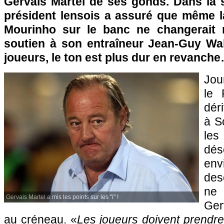
Gervais Martel de ses gonds. Dans la si
président lensois a assuré que même 
Mourinho sur le banc ne changerait 
soutien à son entraîneur Jean-Guy Wa
joueurs, le ton est plus dur en revanch
Jou
le
déri
à
S
les
dé
env
des
ne 
Gervais Martel a mis les points sur les "i" !
Ger
au créneau. «
Les joueurs doivent prendre