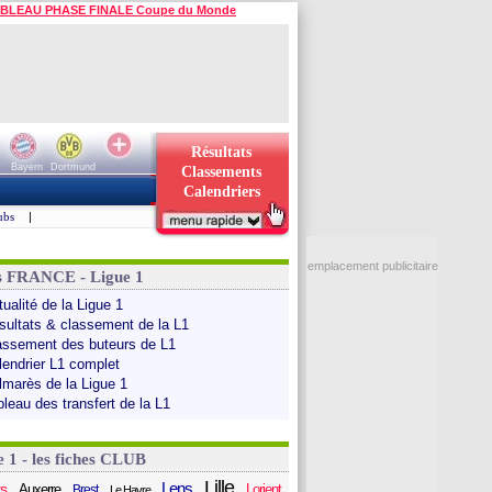
BLEAU PHASE FINALE Coupe du Monde
Résultats
Bayern
Dortmund
Classements
Calendriers
ubs
|
emplacement publicitaire
s FRANCE - Ligue 1
ualité de la Ligue 1
sultats & classement de la L1
assement des buteurs de L1
lendrier L1 complet
lmarès de la Ligue 1
bleau des transfert de la L1
e 1 - les fiches CLUB
Lille
Lens
s
Auxerre
Lorient
Brest
Le Havre