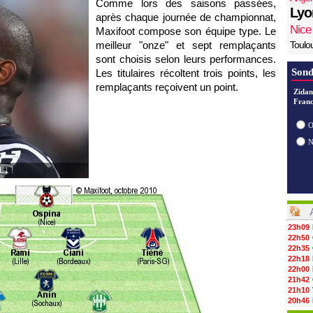
Comme lors des saisons passées,
Lyo
après chaque journée de championnat,
Nice
Maxifoot compose son équipe type. Le
meilleur "onze" et sept remplaçants
Toulo
sont choisis selon leurs performances.
Sond
Les titulaires récoltent trois points, les
remplaçants reçoivent un point.
Zidan
Franc
O
L1 !
23h09
22h50
22h35
22h18
22h00
21h42
21h10
20h46
20h30