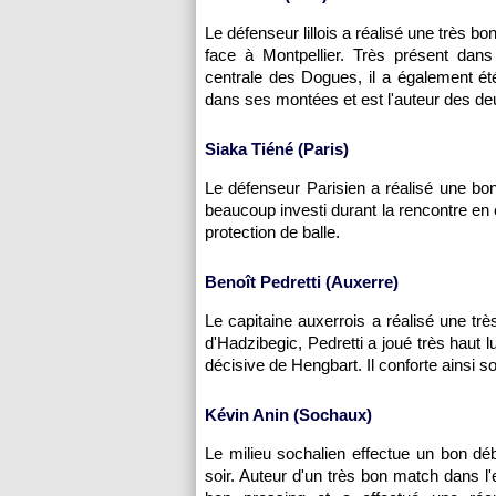
Le défenseur lillois a réalisé une très bo
face à
Montpellier
. Très présent dans
centrale des Dogues, il a également é
dans ses montées et est l'auteur des de
Siaka Tiéné (
Paris
)
Le défenseur Parisien a réalisé une bon
beaucoup investi durant la rencontre en
protection de balle.
Benoît Pedretti (
Auxerre
)
Le capitaine auxerrois a réalisé une t
d'Hadzibegic, Pedretti a joué très haut
décisive de Hengbart. Il conforte ainsi so
Kévin Anin (
Sochaux
)
Le milieu sochalien effectue un bon déb
soir. Auteur d'un très bon match dans l'