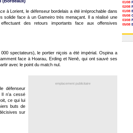
 (
Bordeaux
)
01/08
02/08
ce à Lorient, le défenseur bordelais a été irréprochable dans
01/08
05/08
rès solide face à un Gameiro très menaçant. Il a réalisé une
03/08
effectuant des retours importants face aux offensives
05/08
03/08
03/08
00 spectateurs), le portier niçois a été impérial. Ospina a
notamment face à Hoarau, Erding et Nenê, qui ont sauvé ses
artir avec le point du match nul.
emplacement publicitaire
le défenseur
 Il n'a cessé
it, ce qui lui
miers buts de
écisives sur