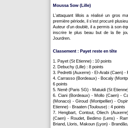
Moussa Sow (
Lille
)
L'attaquant lillois a réalisé un gros 
première période, il s'est procuré plus
Auteur d'un doublé, il a permis à son éq
inscrire le plus beau but de la 8e jo
Jourdren.
Classement : Payet reste en tête
1. Payet (St Etienne) : 10 points
2. Debuchy (
Lille
) : 8 points
3. Pedretti (
Auxerre
) - El-Arabi (Caen) 
4. Carrasso (
Bordeaux
) - Bocaly (
Montpe
6 points
5. Nenê (
Paris SG
) - Matuidi (St Etienne
6. Ciani (
Bordeaux
) - Mollo (Caen) - C
(
Monaco
) - Giroud (
Montpellier
) - Ospi
Etienne) - Braaten (
Toulouse
) : 4 points
7. Hengbart, Contout, Oliech (
Auxerre
(Caen) - Roudet, Bedimo (
Lens
) - Ram
Briand, Lloris, Makoun (
Lyon
) - Brandã