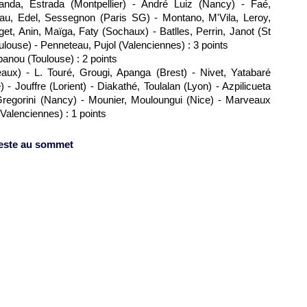
anda, Estrada (
Montpellier
) - André Luiz (Nancy) - Faé,
rau, Edel, Sessegnon (
Paris SG
) - Montano, M'Vila, Leroy,
get, Anin, Maïga, Faty (
Sochaux
) - Batlles, Perrin, Janot (St
ulouse
) - Penneteau, Pujol (Valenciennes) : 3 points
abanou (
Toulouse
) : 2 points
eaux
) - L. Touré, Grougi, Apanga (Brest) - Nivet, Yatabaré
e
) - Jouffre (Lorient) - Diakathé, Toulalan (
Lyon
) - Azpilicueta
Gregorini (Nancy) - Mounier, Mouloungui (
Nice
) - Marveaux
(Valenciennes) : 1 points
reste au sommet