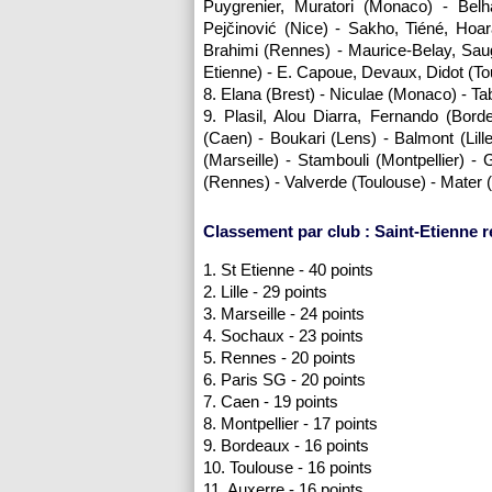
Puygrenier, Muratori (
Monaco
) - Belh
Pejčinović (
Nice
) - Sakho, Tiéné, Hoa
Brahimi (
Rennes
) - Maurice-Belay, Sau
Etienne) - E. Capoue, Devaux, Didot (
To
8. Elana (Brest) - Niculae (
Monaco
) - T
9. Plasil, Alou Diarra, Fernando (
Bord
(Caen) - Boukari (
Lens
) - Balmont (
Lill
(
Marseille
) - Stambouli (
Montpellier
) - 
(
Rennes
) - Valverde (
Toulouse
) - Mater 
Classement par club : Saint-Etienne 
1. St Etienne - 40 points
2.
Lille
- 29 points
3.
Marseille
- 24 points
4.
Sochaux
- 23 points
5.
Rennes
- 20 points
6.
Paris SG
- 20 points
7. Caen - 19 points
8.
Montpellier
- 17 points
9.
Bordeaux
- 16 points
10.
Toulouse
- 16 points
11.
Auxerre
- 16 points