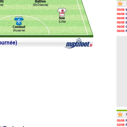
20h01
19h18
05/08
19h09
06/08
18h48
06/08
18h37
06/08
18h29
06/08
17h58
06/08
17h46
06/08
17h32
06/08
17h16
16h59
16h37
16h33
16h27
16h22
05/08
02/08