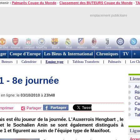
etenir :
Palmarès Coupe du Monde
-
Classement des BUTEURS Coupe du Monde
-
TA
emplacement publicitaire
n Utd
Arsenal
Liverpool
ManCity
Barca
Real
Atletico
Milan
Juve
Inter
Naples
ger
Coupe d'Europe
Les Bleus & International
Chroniques
TV
+
Buteurs
|
Calendrier
|
Equipe type
|
Tableau Transferts
|
Palmarès
|
Les Cl
1 - 8e journée
Lien
Act
Ré
en ligne: le
03/10/2010
à
23h48
Cl
Ca
mprimer
Partager:
Pa
Ta
is est élu joueur de la journée. L'Auxerrois Hengbart , le
 et le Sochalien Anin se sont également distingués à
e 1 et figurent au sein de l'équipe type de Maxifoot.
Ligu
Anger