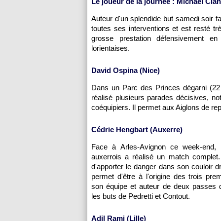
Le joueur de la journée : Michaël Ciani
Auteur d'un splendide but samedi soir fa
toutes ses interventions et est resté t
grosse prestation défensivement en 
lorientaises.
David Ospina (
Nice
)
Dans un Parc des Princes dégarni (22 0
réalisé plusieurs parades décisives, 
coéquipiers. Il permet aux Aiglons de rep
Cédric Hengbart (
Auxerre
)
Face à Arles-Avignon ce week-end, 
auxerrois a réalisé un match complet.
d'apporter le danger dans son couloir dro
permet d'être à l'origine des trois pre
son équipe et auteur de deux passes d
les buts de Pedretti et Contout.
Adil Rami (
Lille
)