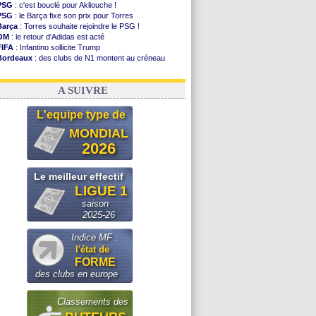
PSG
: c'est bouclé pour Akliouche !
PSG
: le Barça fixe son prix pour Torres
Barça
: Torres souhaite rejoindre le PSG !
OM
: le retour d'Adidas est acté
FIFA
: Infantino sollicite Trump
Bordeaux
: des clubs de N1 montent au créneau
Argentine
: quand Medina recadre... sa mère
Real
: le démenti de Leipzig pour Diomandé
A SUIVRE
L'equipe type de
MONDIAL
2026
Le meilleur effectif
LIGUE 1
saison
2025-26
Indice MF :
l'état de
FORME
des clubs en europe
Classements des