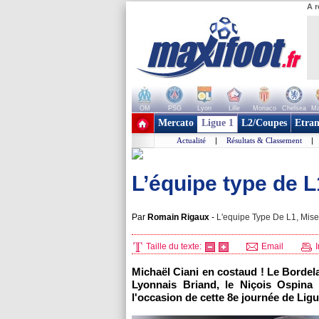
A r
OM
PSG
Lyon
Lille
Monaco
Chelsea
Ma
+ de clubs
Mercato
Ligue 1
L2/Coupes
Etran
Actualité
|
Résultats & Classement
|
L’équipe type de L
Par
Romain Rigaux
-
L'equipe Type De L1, Mise 
Taille du texte:
Email
I
Michaël Ciani en costaud ! Le Bordela
Lyonnais Briand, le Niçois Ospina
l'occasion de cette 8e journée de Ligu