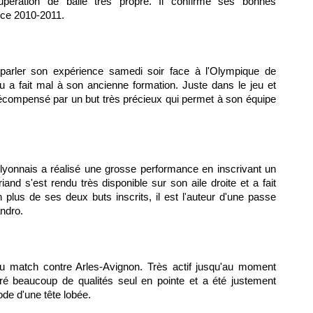
pération de balle très propre. Il confirme ses bonnes
ice 2010-2011.
t parler son expérience samedi soir face à
l'Olympique de
eu a fait mal à son ancienne formation. Juste dans le jeu et
récompensé par un but très précieux qui permet à son équipe
 lyonnais a réalisé une grosse performance en inscrivant un
and s'est rendu très disponible sur son aile droite et a fait
 plus de ses deux buts inscrits, il est l'auteur d'une passe
andro.
u match contre Arles-Avignon. Très actif jusqu'au moment
tré beaucoup de qualités seul en pointe et a été justement
de d'une tête lobée.