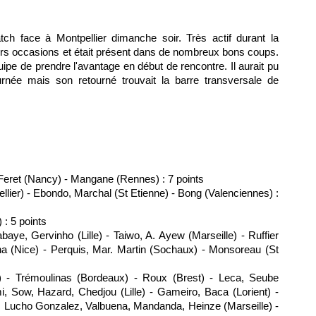
match face à
Montpellier
dimanche soir. Très actif durant la
ieurs occasions et était présent dans de nombreux bons coups.
uipe de prendre l'avantage en début de rencontre. Il aurait pu
urnée mais son retourné trouvait la barre transversale de
- Feret (Nancy) - Mangane (
Rennes
) : 7 points
llier
) - Ebondo, Marchal (St Etienne) - Bong (Valenciennes) :
) : 5 points
abaye, Gervinho (
Lille
) - Taiwo, A. Ayew (
Marseille
) - Ruffier
na (
Nice
) - Perquis, Mar. Martin (
Sochaux
) - Monsoreau (St
) - Trémoulinas (
Bordeaux
) - Roux (Brest) - Leca, Seube
i, Sow, Hazard, Chedjou (
Lille
) - Gameiro, Baca (Lorient) -
o, Lucho Gonzalez, Valbuena, Mandanda, Heinze (
Marseille
) -