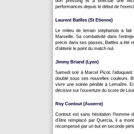
bon pressing et a effectué une récu
performances depuis le début de l'exerc
Laurent Batlles (St Etienne)
Le milieu de terrain stéphanois a fai
Marseille
. Sa combativité dans l'entrej
précis dans ses passes, Battles a été 
d'obtenir le point du match nul.
Jimmy Briand (
Lyon
)
Samedi soir à Marcel Picot, l'attaquant
doublé sous ses nouvelles couleurs. Bri
vivre une soirée pénible à Lemaître. En
décisive sur l'ouverture du score de Lis
Roy Contout (
Auxerre
)
Contout est sans hésitation l'homme d
d'être remplacé par Quercia, il a mon
récompensé par un but en seconde pério