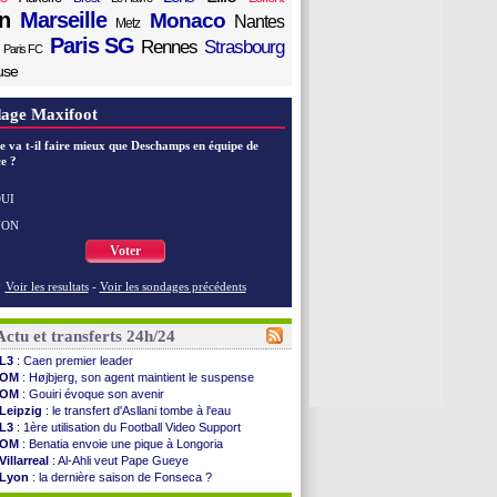
n
Marseille
Monaco
Nantes
Metz
Paris SG
Rennes
Strasbourg
Paris FC
use
age Maxifoot
e va t-il faire mieux que Deschamps en équipe de
e ?
UI
NON
Voter
Voir les resultats
-
Voir les sondages précédents
Actu et transferts 24h/24
L3
: Caen premier leader
OM
: Højbjerg, son agent maintient le suspense
OM
: Gouiri évoque son avenir
Leipzig
: le transfert d'Asllani tombe à l'eau
L3
: 1ère utilisation du Football Video Support
OM
: Benatia envoie une pique à Longoria
Villarreal
: Al-Ahli veut Pape Gueye
Lyon
: la dernière saison de Fonseca ?
OM
: un nouveau prétendant pour Højbjerg