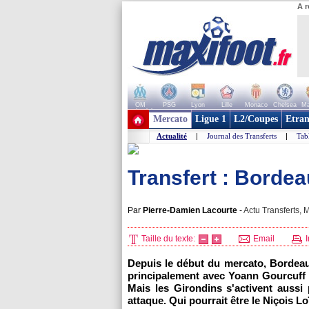
A r
OM
PSG
Lyon
Lille
Monaco
Chelsea
Ma
+ de clubs
Mercato
Ligue 1
L2/Coupes
Etran
Actualité
|
Journal des Transferts
|
Tab
Transfert : Bordea
Par
Pierre-Damien Lacourte
-
Actu Transferts, M
Taille du texte:
Email
I
Depuis le début du mercato,
Bordea
principalement avec Yoann Gourcuff 
Mais les Girondins s'activent aussi
attaque. Qui pourrait être le Niçois 