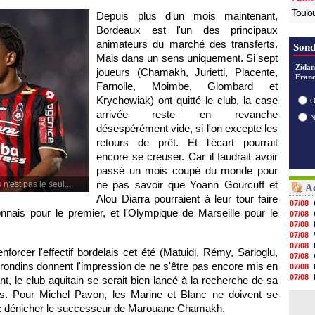
Toulo
Depuis plus d'un mois maintenant,
Bordeaux
est l'un des principaux
animateurs du marché des transferts.
Sond
Mais dans un sens uniquement. Si sept
Zidan
joueurs (Chamakh, Jurietti, Placente,
Franc
Farnolle, Moimbe, Glombard et
Krychowiak) ont quitté le club, la case
O
arrivée reste en revanche
désespérément vide, si l'on excepte les
retours de prêt. Et l'écart pourrait
encore se creuser. Car il faudrait avoir
passé un mois coupé du monde pour
ne pas savoir que Yoann Gourcuff et
n'est pas le seul...
Ac
Alou Diarra pourraient à leur tour faire
07/08
onnais
pour le premier, et
l'Olympique de Marseille
pour le
07/08
07/08
07/08
07/08
nforcer l'effectif bordelais cet été (Matuidi, Rémy, Sarioglu,
07/08
rondins donnent l'impression de ne s'être pas encore mis en
07/08
07/08
ant, le club aquitain se serait bien lancé à la recherche de sa
07/08
ts. Pour Michel Pavon, les Marine et Blanc ne doivent se
07/08
été : dénicher le successeur de Marouane Chamakh.
07/08