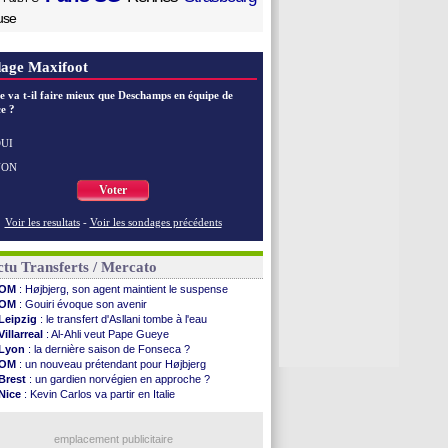
use
age Maxifoot
e va t-il faire mieux que Deschamps en équipe de
e ?
UI
NON
Voter
Voir les resultats
-
Voir les sondages précédents
tu Transferts / Mercato
OM
: Højbjerg, son agent maintient le suspense
OM
: Gouiri évoque son avenir
Leipzig
: le transfert d'Asllani tombe à l'eau
Villarreal
: Al-Ahli veut Pape Gueye
Lyon
: la dernière saison de Fonseca ?
OM
: un nouveau prétendant pour Højbjerg
Brest
: un gardien norvégien en approche ?
Nice
: Kevin Carlos va partir en Italie
Leganés
: c'est signé pour Luca Zidane (off.)
Atletico
: Ruggeri en route pour Aston Villa
Lyon
: Mangala prêté à Getafe (officiel)
emplacement publicitaire