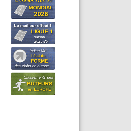
MONDIAL
2026
Le meilleur effectif
LIGUE 1
saison
2025-26
Indice MF :
l'état de
FORME
des clubs en europe
Classements des
BUTEURS
en EUROPE