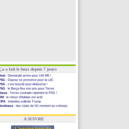
PSG
: Nsoki va signer en Croatie
Arsenal
: Naples vise Gabriel Jesus
Real
: Mastantuono prêté à la Fiorentina (off.)
Man City
: accord avec le Barça pour Rodri ?
Voir toutes les brèves
Ça a fait le buzz depuis 7 jours
Real
: Diomandé arrive pour 140 M€ !
PSG
: Dupraz se prononce pour la LdC
PSG
: c'est bouclé pour Akliouche !
PSG
: le Barça fixe son prix pour Torres
Barça
: Torres souhaite rejoindre le PSG !
OM
: le retour d'Adidas est acté
FIFA
: Infantino sollicite Trump
Bordeaux
: des clubs de N1 montent au créneau
Argentine
: quand Medina recadre... sa mère
Real
: le démenti de Leipzig pour Diomandé
A SUIVRE
L'equipe type de