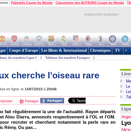
etenir :
Palmarès Coupe du Monde
-
Classement des BUTEURS Coupe du Monde
-
TA
emplacement publicitaire
n Utd
Arsenal
Liverpool
ManCity
Barca
Real
Atletico
Milan
Juve
Inter
Naples
ger
Coupe d'Europe
Les Bleus & International
Chroniques
TV
+
leaux des transferts Ligue 1
|
Tableaux des transferts Etrangers
|
ux cherche l’oiseau rare
Lien
Mer
Le
ise en ligne: le
14/07/2010
à
20h46
Le
Ta
mprimer
Partager:
Ligu
ux
fait régulièrement la une de l'actualité. Rayon départs
et Alou Diarra, annoncés respectivement à
l'OL
et
l'OM
.
Anger
 pour recruter et cherchent notamment la perle rare en
Lyo
Loïc Rémy. Ou pas…
Nice