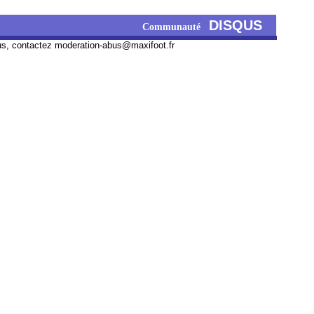
DISQUS
Communauté
us, contactez
moderation-abus@maxifoot.fr