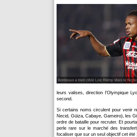
Bordeaux a bien ciblé Loïc Rémy. Mais le Niçois 
leurs valises, direction
l'Olympique Ly
second.
Si certains noms circulent pour venir re
Necid, Güiza, Cabaye, Gameiro), les Gi
ordre de bataille pour recruter. Et pourt
perle rare sur le marché des transfer
focaliser que sur un seul objectif cet 