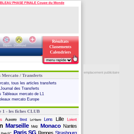
BLEAU PHASE FINALE Coupe du Monde
Résultats
Bayern
Dortmund
Classements
Calendriers
emplacement publicitaire
s Mercato / Transferts
cato, tous les articles transferts
 Journal des Transferts
s Tableaux mercato de L1
bleaux mercato Europe
e 1 - les fiches CLUB
Lille
Lens
s
Auxerre
Lorient
Brest
Le Havre
n
Marseille
Monaco
Nantes
Metz
Paris SG
Rennes
Strasbourg
Paris FC