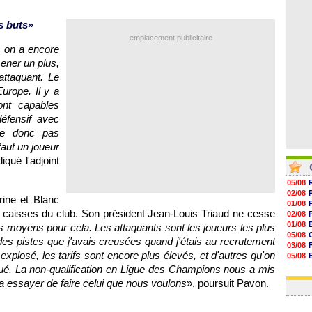
07/08
07/08
s buts
»
07/08
07/08
emplacement publicitaire
s on a encore
mener un plus,
attaquant. Le
urope. Il y a
nt capables
défensif avec
he donc pas
faut un joueur
diqué l'adjoint
05/08
02/08
rine et Blanc
01/08
s caisses du club. Son président Jean-Louis Triaud ne cesse
02/08
01/08
es moyens pour cela. Les attaquants sont les joueurs les plus
05/08
a des pistes que j'avais creusées quand j'étais au recrutement
03/08
xplosé, les tarifs sont encore plus élevés, et d'autres qu'on
05/08
03/08
qué. La non-qualification en Ligue des Champions nous a mis
03/08
a essayer de faire celui que nous voulons
», poursuit Pavon.