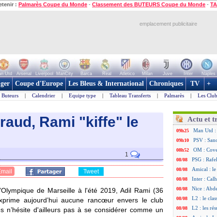
etenir :
Palmarès Coupe du Monde
-
Classement des BUTEURS Coupe du Monde
-
TA
emplacement publicitaire
n Utd
Arsenal
Liverpool
ManCity
Barca
Real
Atletico
Milan
Juve
Inter
Naples
ger
Coupe d'Europe
Les Bleus & International
Chroniques
TV
+
Buteurs
|
Calendrier
|
Equipe type
|
Tableau Transferts
|
Palmarès
|
Les Club
aud, Rami "kiffe" le
Actu et t
Man Utd :
09h25
PSV : Sano
09h10
OM : Cove
08h52
1
PSG : Rafel
08/08
Amical : le
08/08
Email
Tweet
Inter : Cal
08/08
Nice : Abd
08/08
 l’Olympique de Marseille à l'été 2019, Adil Rami (36
L2 : le cla
08/08
xprime aujourd’hui aucune rancœur envers le club
L2 : les rés
08/08
s n’hésite d'ailleurs pas à se considérer comme un