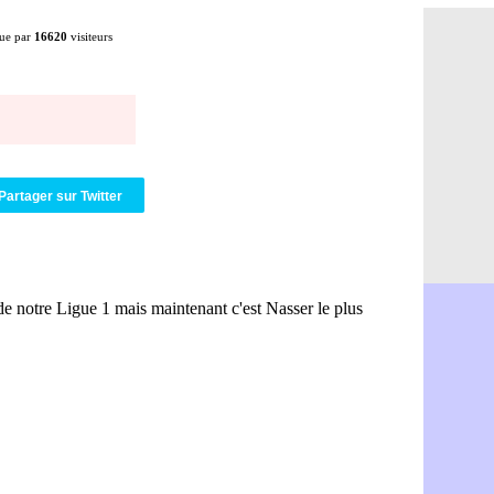
OM : le PSG
08/08
ue par
16620
visiteurs
Amical : P
08/08
Amical : C
08/08
Argentine 
08/08
Amical : l'I
08/08
Atletico : 
08/08
Monaco : C
08/08
Amical : e
08/08
OM : la pis
08/08
Partager sur Twitter
PSG : ça n
08/08
Amical : Re
08/08
Arsenal : c
08/08
Amical : L
08/08
Real : Mour
08/08
Amical : T
08/08
OM : Benati
08/08
Newcastle :
08/08
PSG : une 
08/08
PSG : le g
08/08
OM : le jou
08/08
Heracles : 
08/08
Monaco : M
08/08