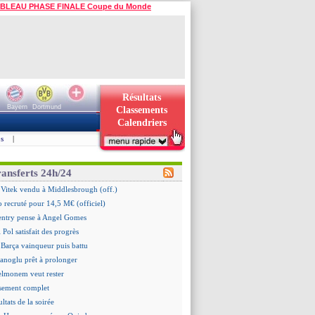
BLEAU PHASE FINALE Coupe du Monde
Résultats
Bayern
Dortmund
Classements
Calendriers
s
|
ransferts 24h/24
 Vitek vendu à Middlesbrough (off.)
 recruté pour 14,5 M€ (officiel)
ntry pense à Angel Gomes
 Pol satisfait des progrès
 Barça vainqueur puis battu
hanoglu prêt à prolonger
elmonem veut rester
ssement complet
ultats de la soirée