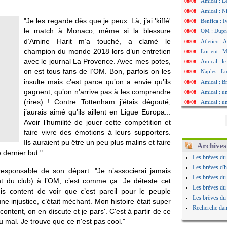
Amical : L
08/08
.
Amical : Ni
08/08
"Je les regarde dès que je peux. Là, j’ai 'kiffé'
Benfica : 
08/08
le match à Monaco, même si la blessure
OM : Dupraz
08/08
d’Amine Harit m’a touché, a clamé le
Atletico : 
08/08
champion du monde 2018 lors d’un entretien
Lorient : 
08/08
avec le journal La Provence. Avec mes potes,
Amical : le
08/08
on est tous fans de l’OM. Bon, parfois on les
Naples : L
08/08
insulte mais c’est parce qu’on a envie qu’ils
Amical : Br
08/08
gagnent, qu’on n’arrive pas à les comprendre
Amical : u
08/08
(rires) ! Contre Tottenham j’étais dégouté,
Amical : un
08/08
j’aurais aimé qu’ils aillent en Ligue Europa...
LA Galaxy :
08/08
Avoir l’humilité de jouer cette compétition et
Amical : An
08/08
faire vivre des émotions à leurs supporters.
Amical : l
08/08
Ils auraient pu être un peu plus malins et faire
Amical : R
08/08
Archives
 dernier but."
Amical : P
08/08
Les brèves du
Barça : De
08/08
Les brèves d'h
esponsable de son départ. "Je n’associerai jamais
Atletico : 
08/08
Les brèves du
nt du club) à l’OM, c’est comme ça. Je déteste cet
Amical : L
08/08
Les brèves du
s content de voir que c’est pareil pour le peuple
Nottingham
08/08
Les brèves du
une injustice, c’était méchant. Mon histoire était super
Amical : St
08/08
Recherche dan
s content, on en discute et je pars'. C'est à partir de ce
Amical : L
08/08
du mal. Je trouve que ce n'est pas cool."
Lens : Gani
08/08