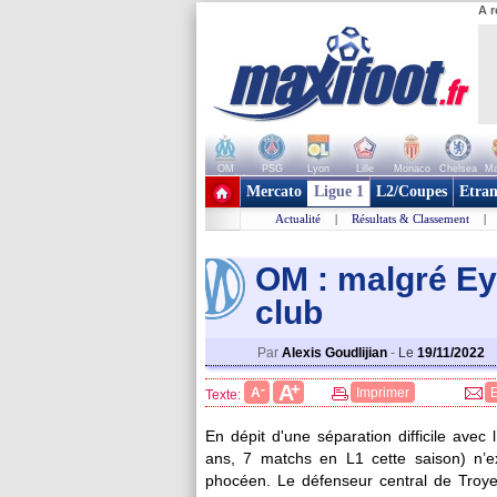
A r
OM
PSG
Lyon
Lille
Monaco
Chelsea
Ma
+ de clubs
Mercato
Ligue 1
L2/Coupes
Etran
Actualité
|
Résultats & Classement
|
OM : malgré Eyr
club
Par
Alexis Goudlijian
-
Le
19/11/2022
+
A
-
A
Imprimer
Texte:
En dépit d'une séparation difficile avec
ans, 7 matchs en L1 cette saison) n’e
phocéen. Le défenseur central de Troye