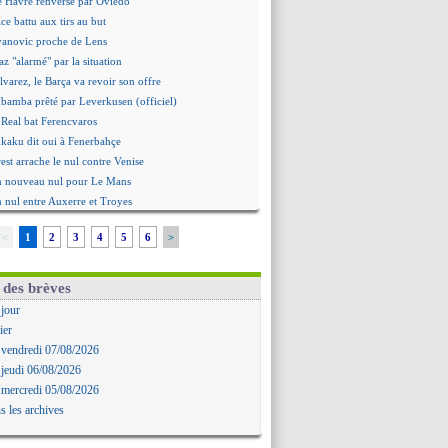
e Havre renversé par Oviedo
ce battu aux tirs au but
Ivanovic proche de Lens
 "alarmé" par la situation
Alvarez, le Barça va revoir son offre
Mbamba prêté par Leverkusen (officiel)
 Real bat Ferencvaros
ukaku dit oui à Fenerbahçe
est arrache le nul contre Venise
n nouveau nul pour Le Mans
 nul entre Auxerre et Troyes
 Sergi Roberto a signé (officiel)
<
1
2
3
4
5
6
>
gers fait tomber Lorient
e Paris FC corrigé par Mayence
ennes encore battu par Brentford
 des brèves
aris SG 1-1 Man Utd (fini)
 jour
 Jong menacé par l’arrivée de Rodri
ier
Simeone ferme la porte pour Alvarez
 vendredi 07/08/2026
ens battu par Sunderland avant le PSG
 jeudi 06/08/2026
 : O. Diomande arrive pour 40 M€
 mercredi 05/08/2026
rasbourg s'incline encore
s les archives
ille repris par Hambourg
ou prolongé jusqu'en 2030 (officiel)