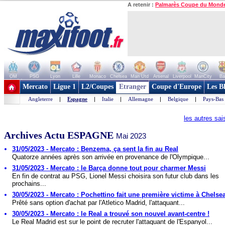
A retenir :
Palmarès Coupe du Mond
OM
PSG
Lyon
Lille
Monaco
Chelsea
Man Utd
Arsenal
Liverpool
ManCity
Ba
+ de clubs
Mercato
Ligue 1
L2/Coupes
Etranger
Coupe d'Europe
Les B
Angleterre
|
Espagne
|
Italie
|
Allemagne
|
Belgique
|
Pays-Bas
les autres sa
Archives Actu ESPAGNE
Mai 2023
31/05/2023 - Mercato : Benzema, ça sent la fin au Real
Quatorze années après son arrivée en provenance de l'Olympique...
31/05/2023 - Mercato : le Barça donne tout pour charmer Messi
En fin de contrat au PSG, Lionel Messi choisira son futur club dans les
prochains...
30/05/2023 - Mercato : Pochettino fait une première victime à Chelse
Prêté sans option d'achat par l'Atletico Madrid, l'attaquant...
30/05/2023 - Mercato : le Real a trouvé son nouvel avant-centre !
Le Real Madrid est sur le point de recruter l'attaquant de l'Espanyol...