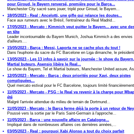
pour Giroud, le Bayern renversé, première pour le Barça...
Manchester City sacré sans jouer, triplé pour Giroud, le Bayern...
18/05/2023 - Real : Ancelotti, une gifle qui relance les doutes...
Face aux rumeurs avec le Brésil, l'entraîneur du Real Madrid...
17/05/2023 - Mercato : Kimmich veut quitter le Bayern... avec une des
en tête
Leader incontournable du Bayern Munich, Joshua Kimmich a des envies
d'ailleurs....
15/05/2023 - Barça : Messi, Laporta ne se cache plus du tout !
Dans l'euphorie du sacre du FC Barcelone en Liga dimanche, le président
13/05/2023 - Les 13 infos à savoir sur la journée : le show du Bayern,
Martial buteurs, Asensio libère le Real...
Le show du Bayern, Tel et Martial buteurs, Manchester United assure, As
12/05/2023 - Mercato - Barça : deux priorités pour Xavi, deux pistes
compliquées...
Quel mercato estival pour le FC Barcelone, toujours limité financièrement
11/05/2023 - Mercato - PSG : le Real va revenir à la charge pour Mba
été
Malgré l'arrivée attendue du milieu de terrain de Dortmund...
11/05/2023 - Mercato : le Barça ferme déjà la porte à un retour de Ne
Poussé vers la sortie par le Paris Saint-Germain à l'approche...
11/05/2023 - Barça : une nouvelle affaire en Catalogne...
Impliqué dans de nombreuses affaires ces dernières années,...
03/05/2023 - Real : pourquoi Xabi Alonso a tout du choix parfait