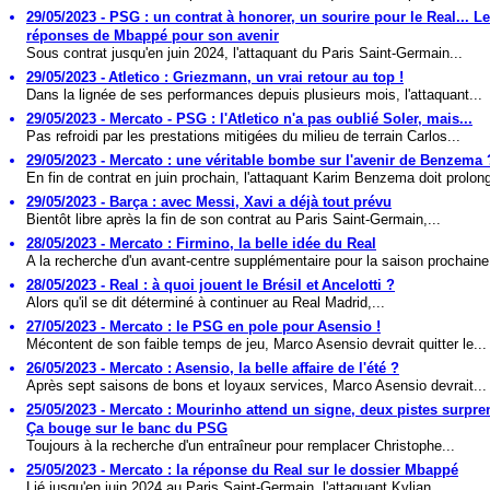
29/05/2023 - PSG : un contrat à honorer, un sourire pour le Real... L
réponses de Mbappé pour son avenir
Sous contrat jusqu'en juin 2024, l'attaquant du Paris Saint-Germain...
29/05/2023 - Atletico : Griezmann, un vrai retour au top !
Dans la lignée de ses performances depuis plusieurs mois, l'attaquant...
29/05/2023 - Mercato - PSG : l'Atletico n'a pas oublié Soler, mais...
Pas refroidi par les prestations mitigées du milieu de terrain Carlos...
29/05/2023 - Mercato : une véritable bombe sur l'avenir de Benzema 
En fin de contrat en juin prochain, l'attaquant Karim Benzema doit prolong
29/05/2023 - Barça : avec Messi, Xavi a déjà tout prévu
Bientôt libre après la fin de son contrat au Paris Saint-Germain,...
28/05/2023 - Mercato : Firmino, la belle idée du Real
A la recherche d'un avant-centre supplémentaire pour la saison prochaine,
28/05/2023 - Real : à quoi jouent le Brésil et Ancelotti ?
Alors qu'il se dit déterminé à continuer au Real Madrid,...
27/05/2023 - Mercato : le PSG en pole pour Asensio !
Mécontent de son faible temps de jeu, Marco Asensio devrait quitter le...
26/05/2023 - Mercato : Asensio, la belle affaire de l'été ?
Après sept saisons de bons et loyaux services, Marco Asensio devrait...
25/05/2023 - Mercato : Mourinho attend un signe, deux pistes surpren
Ça bouge sur le banc du PSG
Toujours à la recherche d'un entraîneur pour remplacer Christophe...
25/05/2023 - Mercato : la réponse du Real sur le dossier Mbappé
Lié jusqu'en juin 2024 au Paris Saint-Germain, l'attaquant Kylian...