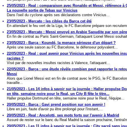
25/05/2023 - Real : comparaison avec Ronaldo et Messi, référence à 
La nouvelle sortie de Tebas sur Vinicius
Dans l'oeil du cyclone après ses déclarations contre Vinicius...
23/05/2023 - Mercato : les cibles du Barça cet été
En attendant le feu vert de la Liga, le FC Barcelone prépare son recrutem
23/05/2023 - Mercato : Messi envoyé en Arabie Saoudite par son père
En fin de contrat au Paris Saint-Germain, l'attaquant Lionel Messi souhait
23/05/2023 - Barça : Koundé, la menace sérieuse d'un départ ?
Après une seule saison au FC Barcelone, le défenseur polyvalent...
22/05/2023 - Real : quel avenir pour Vinicius après les nouvelles ins
racistes ?
Visé par de nouvelles insultes racistes à Valence, l'attaquant...
22/05/2023 - Barça : une étude révèle combien peut rapporter le reto
Messi
Alors que Lionel Messi est en fin de contrat avec le PSG, le FC Barcelo
travaille...
21/05/2023 - Les 14 infos à savoir sur la journée : Haller propulse D
en tête, semaine noire pour le Real, un City B fête le titre...
Haller propulse Dortmund en tête, semaine noire pour le Real, l'équipe...
20/05/2023 - Barça : Gavi prend position sur son avenir !
Libre en juin, faute d'avoir pu être prolongé pour l'instant,...
20/05/2023 - Real : Ancelotti, ses mots forts sur l'avenir à Madrid
Assuré de rester sur le banc du Real Madrid la saison prochaine, l'entraîn
20/05/2023 - Les 11 infos à savoir sur la journée : City sacré sans joue