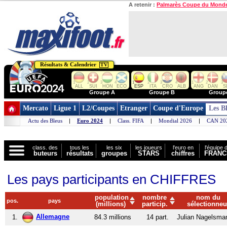
A retenir :
Palmarès Coupe du Mond
Résultats & Calendrier
TV
1
2
3
4
1
2
3
4
1
2
3
ALL
SUI
HON
ECO
ESP
ITA
CRO
ALB
ANG
DAN
S
Groupe A
Groupe B
Group
Mercato
Ligue 1
L2/Coupes
Etranger
Coupe d'Europe
Les B
Actu des Bleus
|
Euro 2024
|
Class. FIFA
|
Mondial 2026
|
CAN 20
class. des
tous les
les six
les joueurs
l'euro en
l'équipe 
buteurs
résultats
groupes
STARS
chiffres
FRANC
Les pays participants en CHIFFRES
population
nombre
nom du
pos.
pays
(millions)
particip.
sélectionneu
Allemagne
1.
84.3 millions
14 part.
Julian Nagelsma