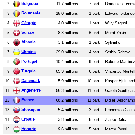
Belgique
2.
11.7 millions
7 part.
Domenico Tedes
Roumanie
3.
19.0 millions
1 part.
Edward Iordanes
Géorgie
4.
4.0 millions
1 part.
Willy Sagnol
Suisse
5.
8.8 millions
6 part.
Murat Yakin
Albanie
6.
3.1 millions
1 part.
Sylvinho
Ukraine
7.
29.0 millions
4 part.
Serhiy Rebrov
Portugal
8.
10.4 millions
9 part.
Roberto Martíne
Turquie
9.
85.3 millions
6 part.
Vincenzo Montel
Danemark
10.
5.9 millions
10 part.
Kasper Hjulmand
Angleterre
11.
56.3 millions
11 part.
Gareth Southgat
France
12.
68.2 millions
11 part.
Didier Descham
Slovaquie
13.
5.4 millions
3 part.
Francesco Calzo
Croatie
14.
3.8 millions
8 part.
Zlatko Dalic
Hongrie
15.
9.6 millions
5 part.
Marco Rossi