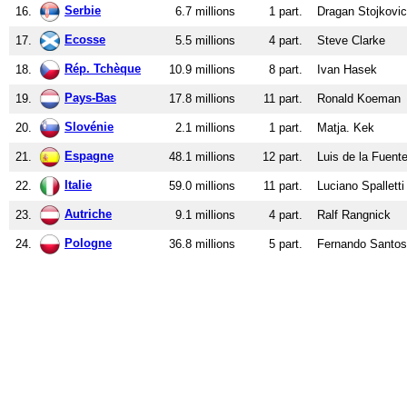
Serbie
16.
6.7 millions
1 part.
Dragan Stojkovic
Ecosse
17.
5.5 millions
4 part.
Steve Clarke
Rép. Tchèque
18.
10.9 millions
8 part.
Ivan Hasek
Pays-Bas
19.
17.8 millions
11 part.
Ronald Koeman
Slovénie
20.
2.1 millions
1 part.
Matja. Kek
Espagne
21.
48.1 millions
12 part.
Luis de la Fuent
Italie
22.
59.0 millions
11 part.
Luciano Spalletti
Autriche
23.
9.1 millions
4 part.
Ralf Rangnick
Pologne
24.
36.8 millions
5 part.
Fernando Santos