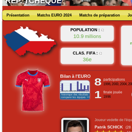
RÉP. TCHÈQUE
Présentation
Matchs EURO 2024
Matchs de préparation
Jo
POPULATION :
10.9
millions
n
CLAS. FIFA :
36e
Bilan à l'EURO
8
participations
1996, 2000, 2004, 20
1
finale jouée
historique des résultats
1996
comparer les équipes >>>
Joueur vedette de l'équ
Patrik SCHICK
(28 