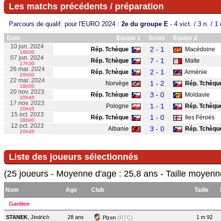
Les matchs précédents / préparation
Parcours de qualif. pour l'EURO 2024 :
2e du groupe E
- 4 vict. / 3 n. / 1
Date
Equipe 1
Score
Equipe 2
10 jun. 2024
2 - 1
Rép. Tchèque
Macédoine
18h00
07 jun. 2024
7 - 1
Rép. Tchèque
Malte
17h30
26 mar. 2024
2 - 1
Rép. Tchèque
Arménie
20h00
22 mar. 2024
1 - 2
Norvège
Rép. Tchèqu
18h00
20 nov. 2023
3 - 0
Rép. Tchèque
Moldavie
20h45
17 nov. 2023
1 - 1
Pologne
Rép. Tchèqu
20h45
15 oct. 2023
1 - 0
Rép. Tchèque
Iles Féroés
18h00
12 oct. 2023
3 - 0
Albanie
Rép. Tchèqu
20h45
Liste des joueurs sélectionnés
(25 joueurs - Moyenne d'age : 25,8 ans - Taille moyenn
Nom
Age
Club
Taille
Gardien
STANEK
, Jindrich
28 ans
1 m 92
Plzen
(RTC)