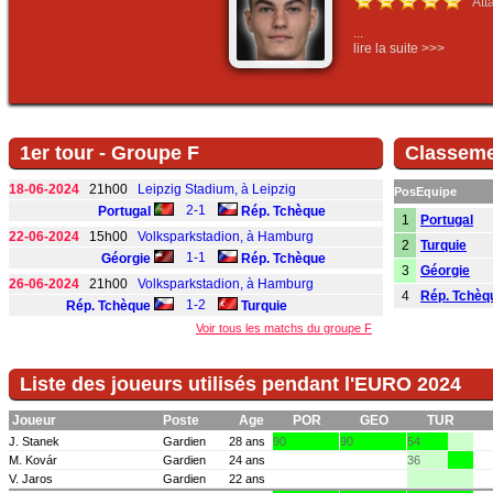
Att
...
lire la suite >>>
1er tour - Groupe F
Classeme
18-06-2024
21h00
Leipzig Stadium, à Leipzig
Pos
Equipe
2-1
Portugal
Rép. Tchèque
1
Portugal
22-06-2024
15h00
Volksparkstadion, à Hamburg
2
Turquie
1-1
Géorgie
Rép. Tchèque
3
Géorgie
26-06-2024
21h00
Volksparkstadion, à Hamburg
4
Rép. Tchèq
1-2
Rép. Tchèque
Turquie
Voir tous les matchs du groupe F
Liste des joueurs utilisés pendant l'EURO 2024
Joueur
Poste
Age
POR
GEO
TUR
J. Stanek
Gardien
28 ans
90
90
54
M. Kovár
Gardien
24 ans
36
V. Jaros
Gardien
22 ans