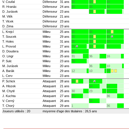
V. Coufal
Défenseur
31 ans
90
90
90
R. Hranác
Défenseur
24 ans
90
90
90
D. Jurásek
Défenseur
23 ans
80
80
M. Vitík
Défenseur
21 ans
T. Vlcek
Défenseur
23 ans
D. Zima
Défenseur
23 ans
L. Krejcí
Milieu
25 ans
90
90
90
T. Soucek
Milieu
29 ans
90
90
90
T. Holes
Milieu
31 ans
89
90
90
L. Provod
Milieu
27 ans
78
80
74
D. Doudera
Milieu
26 ans
90
O. Lingr
Milieu
25 ans
31
36
16
P. Sulc
Milieu
23 ans
78
M. Jurásek
Milieu
20 ans
36
10
A. Barák
Milieu
29 ans
12
10
19
L. Cerv
Milieu
23 ans
P. Schick
Attaquant
28 ans
60
67
A. Hlozek
Attaquant
21 ans
54
54
M. Chytil
Attaquant
25 ans
30
23
54
J. Kuchta
Attaquant
27 ans
59
36
V. Cerný
Attaquant
26 ans
54
T. Chorý
Attaquant
29 ans
1
36
Joueurs utilisés : 20
moyenne d'age des titulaires : 26,5 ans