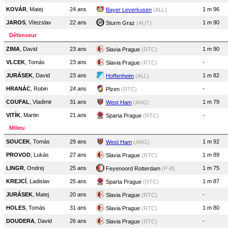
KOVÁR
, Matej
24 ans
1 m 96
Bayer Leverkusen
(ALL)
JAROS
, Vítezslav
22 ans
1 m 90
Sturm Graz
(AUT)
Défenseur
ZIMA
, David
23 ans
1 m 90
Slavia Prague
(RTC)
VLCEK
, Tomás
23 ans
-
Slavia Prague
(RTC)
JURÁSEK
, David
23 ans
1 m 82
Hoffenheim
(ALL)
HRANÁC
, Robin
24 ans
-
Plzen
(RTC)
COUFAL
, Vladimir
31 ans
1 m 79
West Ham
(ANG)
VITÍK
, Martin
21 ans
-
Sparta Prague
(RTC)
Milieu
SOUCEK
, Tomás
29 ans
1 m 92
West Ham
(ANG)
PROVOD
, Lukás
27 ans
1 m 89
Slavia Prague
(RTC)
LINGR
, Ondrej
25 ans
1 m 75
Feyenoord Rotterdam
(P-B)
KREJCÍ
, Ladislav
25 ans
1 m 87
Sparta Prague
(RTC)
JURÁSEK
, Matej
20 ans
-
Slavia Prague
(RTC)
HOLES
, Tomás
31 ans
1 m 80
Slavia Prague
(RTC)
DOUDERA
, David
26 ans
-
Slavia Prague
(RTC)