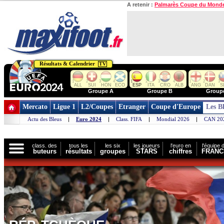
A retenir :
Palmarès Coupe du Mond
Résultats & Calendrier
TV
1
2
3
4
1
2
3
4
1
2
3
ALL
SUI
HON
ECO
ESP
ITA
CRO
ALB
ANG
DAN
S
Groupe A
Groupe B
Group
Mercato
Ligue 1
L2/Coupes
Etranger
Coupe d'Europe
Les B
Actu des Bleus
|
Euro 2024
|
Class. FIFA
|
Mondial 2026
|
CAN 20
class. des
tous les
les six
les joueurs
l'euro en
l'équipe 
buteurs
résultats
groupes
STARS
chiffres
FRANC