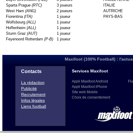
Sparta Prague
(RTC)
3 joueurs
ITALIE
West Ham
(ANG)
2 joueurs
AUTRICHE
Fiorentina
(ITA)
1 joueur
PAYS-BAS
Wolfsbourg
(ALL)
1 joueur
Hoffenheim
(ALL)
1 joueur
Sturm Graz
(AUT)
1 joueur
Feyenoord Rotterdam
(P-B)
1 joueur
Maxifoot (100% Football) : l'actua
Services Maxifoot
Contacts
Appli Maxifoot Android
Flu
La rédaction
Appli Maxifoot iPhone
Publicité
Site web Mobile
Recrutement
Choix de consentement
Infos légales
Liens football