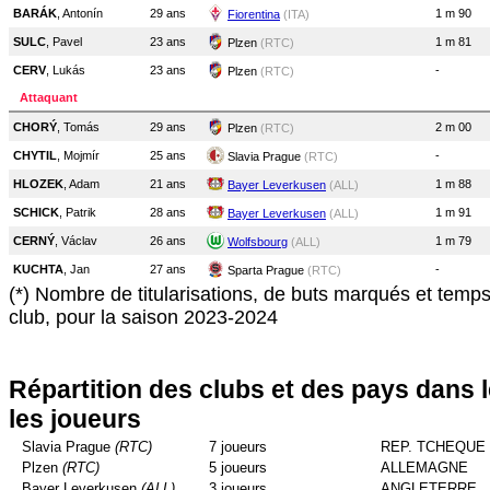
BARÁK
, Antonín
29 ans
1 m 90
Fiorentina
(ITA)
SULC
, Pavel
23 ans
1 m 81
Plzen
(RTC)
CERV
, Lukás
23 ans
-
Plzen
(RTC)
Attaquant
CHORÝ
, Tomás
29 ans
2 m 00
Plzen
(RTC)
CHYTIL
, Mojmír
25 ans
-
Slavia Prague
(RTC)
HLOZEK
, Adam
21 ans
1 m 88
Bayer Leverkusen
(ALL)
SCHICK
, Patrik
28 ans
1 m 91
Bayer Leverkusen
(ALL)
CERNÝ
, Václav
26 ans
1 m 79
Wolfsbourg
(ALL)
KUCHTA
, Jan
27 ans
-
Sparta Prague
(RTC)
(*) Nombre de titularisations, de buts marqués et temp
club, pour la saison 2023-2024
Répartition des clubs et des pays dans 
les joueurs
Slavia Prague
(RTC)
7 joueurs
REP. TCHEQUE
Plzen
(RTC)
5 joueurs
ALLEMAGNE
Bayer Leverkusen
(ALL)
3 joueurs
ANGLETERRE