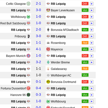
2-1
+
Celtic Glasgow
RB Leipzig
Déf.
3-0
+
RB Leipzig
Bayer Leverkusen
Vict.
1-0
+
Wolfsbourg
RB Leipzig
Déf.
1-0
+
Red Bull Salzbourg
RB Leipzig
Déf.
2-0
+
RB Leipzig
Borussia M'Gladbach
Vict.
3-0
+
Fribourg
RB Leipzig
Déf.
1-1
+
RB Leipzig
Rosenborg
Nul
4-1
+
RB Leipzig
Mayence
Vict.
1-0
+
Bayern Munich
RB Leipzig
Déf.
3-2
+
RB Leipzig
Werder Breme
Vict.
1-1
Nul
RB Leipzig
Galatasaray
1-0
Vict.
RB Leipzig
Wolfsberger AC
0-1
+
RB Leipzig
Borussia Dortmund
Déf.
0-4
+
Fortuna Dusseldorf
RB Leipzig
Vict.
0-3
+
Hanovre 96
RB Leipzig
Vict.
1-0
+
RB Leipzig
Wolfsbourg
Vict.
0-0
+
Nul