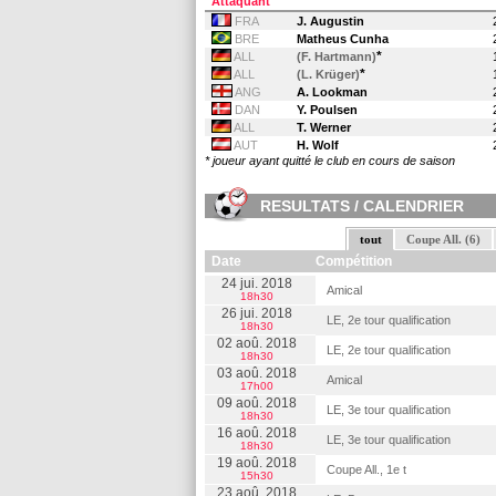
Attaquant
FRA
J. Augustin
BRE
Matheus Cunha
*
ALL
(F. Hartmann)
*
ALL
(L. Krüger)
ANG
A. Lookman
DAN
Y. Poulsen
ALL
T. Werner
AUT
H. Wolf
* joueur ayant quitté le club en cours de saison
RESULTATS / CALENDRIER
tout
Coupe All. (6)
Date
Compétition
24 jui. 2018
Amical
18h30
26 jui. 2018
LE, 2e tour qualification
18h30
02 aoû. 2018
LE, 2e tour qualification
18h30
03 aoû. 2018
Amical
17h00
09 aoû. 2018
LE, 3e tour qualification
18h30
16 aoû. 2018
LE, 3e tour qualification
18h30
19 aoû. 2018
Coupe All., 1e t
15h30
23 aoû. 2018