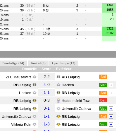
1341
22 ans
30
(15 tit.)
8
2
-
1955
20 ans
39
(22 tit.)
9
3
-
1
18 ans
1
(0 tit.)
-
-
-
20
19 ans
1
(0 tit.)
-
-
-
-
21 ans
-
-
-
-
3321
25 ans
45
(35 tit.)
19
3
-
3102
23 ans
37
(35 tit.)
19
1
-
-
20 ans
-
-
-
-
Bundesliga (34)
Amical (6)
Cpe Europe (12)
Domicile
Score
Extérieur
2-2
Nul
ZFC Meuselwitz
RB Leipzig
4-0
+
RB Leipzig
Hacken
Vict.
1-1
+
Hacken
RB Leipzig
Nul
0-3
Déf.
RB Leipzig
Huddersfield Town
3-1
+
RB Leipzig
Université Craiova
Vict.
1-1
+
Université Craiova
RB Leipzig
Nul
1-3
+
Viktoria Koln
RB Leipzig
Vict.