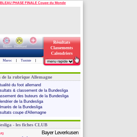
BLEAU PHASE FINALE Coupe du Monde
Résultats
Bayern
Dortmund
Classements
Calendriers
Maroc
|
Tunisie
|
s de la rubrique Allemagne
tualité du foot allemand
sultats & classement de la Bundesliga
assement des buteurs de la Bundesliga
lendrier de la Bundesliga
lmarès de la Bundesliga
sultats coupe d'Allemagne
esliga - les fiches CLUB
Bayer Leverkusen
urg