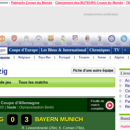
etenir :
Palmarès Coupe du Monde
-
Classement des BUTEURS Coupe du Monde
-
TA
emplacement publicitaire
n Utd
Arsenal
Liverpool
ManCity
Barca
Real
Atletico
Milan
Juve
Inter
Naples
ger
Coupe d'Europe
Les Bleus & International
Chroniques
TV
+
emagne
|
Belgique
|
Pays-Bas
|
Portugal
|
Turquie
|
Suisse
|
Algérie
|
zig
Fiche d'une autre équipe
Lien
Ac
 de jeu
Tous les matchs
Ré
Cl
Ca
Feuille de
Pa
Coupe d'Allemagne
match
Ré
h00 |
Stade :
Olympiastadion Berlin
complète
0
3
ZIG
BAYERN MUNICH
Bund
Augsbo
R. Lewandowski (29e)
,
K. Coman (78e)
,