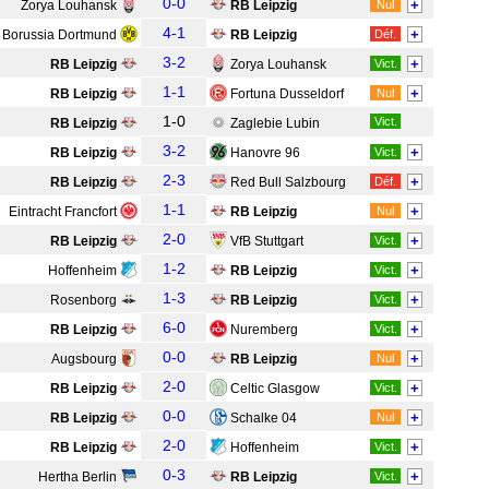
0-0
+
Zorya Louhansk
RB Leipzig
Nul
4-1
+
Borussia Dortmund
RB Leipzig
Déf.
3-2
+
RB Leipzig
Zorya Louhansk
Vict.
1-1
+
RB Leipzig
Fortuna Dusseldorf
Nul
1-0
Vict.
RB Leipzig
Zaglebie Lubin
3-2
+
RB Leipzig
Hanovre 96
Vict.
2-3
+
RB Leipzig
Red Bull Salzbourg
Déf.
1-1
+
Eintracht Francfort
RB Leipzig
Nul
2-0
+
RB Leipzig
VfB Stuttgart
Vict.
1-2
+
Hoffenheim
RB Leipzig
Vict.
1-3
+
Rosenborg
RB Leipzig
Vict.
6-0
+
RB Leipzig
Nuremberg
Vict.
0-0
+
Augsbourg
RB Leipzig
Nul
2-0
+
RB Leipzig
Celtic Glasgow
Vict.
0-0
+
RB Leipzig
Schalke 04
Nul
2-0
+
RB Leipzig
Hoffenheim
Vict.
0-3
+
Hertha Berlin
RB Leipzig
Vict.