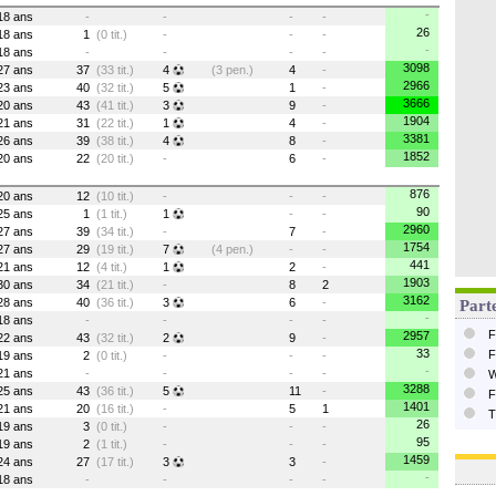
-
18 ans
-
-
-
-
26
18 ans
1
(0 tit.)
-
-
-
-
18 ans
-
-
-
-
3098
27 ans
37
(33 tit.)
4
(3 pen.)
4
-
2966
23 ans
40
(32 tit.)
5
1
-
3666
20 ans
43
(41 tit.)
3
9
-
1904
21 ans
31
(22 tit.)
1
4
-
3381
26 ans
39
(38 tit.)
4
8
-
1852
20 ans
22
(20 tit.)
-
6
-
876
20 ans
12
(10 tit.)
-
-
-
90
25 ans
1
(1 tit.)
1
-
-
2960
27 ans
39
(34 tit.)
-
7
-
1754
27 ans
29
(19 tit.)
7
(4 pen.)
-
-
441
21 ans
12
(4 tit.)
1
2
-
1903
30 ans
34
(21 tit.)
-
8
2
3162
28 ans
40
(36 tit.)
3
6
-
Parte
-
18 ans
-
-
-
-
F
2957
22 ans
43
(32 tit.)
2
9
-
33
F
19 ans
2
(0 tit.)
-
-
-
-
21 ans
-
-
-
-
W
3288
25 ans
43
(36 tit.)
5
11
-
F
1401
21 ans
20
(16 tit.)
-
5
1
T
26
19 ans
3
(0 tit.)
-
-
-
95
19 ans
2
(1 tit.)
-
-
-
1459
24 ans
27
(17 tit.)
3
3
-
-
18 ans
-
-
-
-