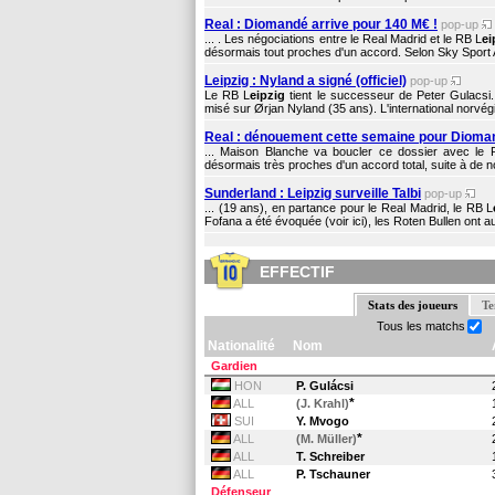
Real : Diomandé arrive pour 140 M€ !
pop-up
... . Les négociations entre le Real Madrid et le RB L
ei
désormais tout proches d'un accord. Selon Sky Sport Alle
Leipzig : Nyland a signé (officiel)
pop-up
Le RB L
eipzig
tient le successeur de Peter Gulacsi. 
misé sur Ørjan Nyland (35 ans). L'international norvég
Real : dénouement cette semaine pour Dioma
... Maison Blanche va boucler ce dossier avec le
désormais très proches d'un accord total, suite à de no
Sunderland : Leipzig surveille Talbi
pop-up
... (19 ans), en partance pour le Real Madrid, le RB L
Fofana a été évoquée (voir ici), les Roten Bullen ont a
EFFECTIF
Stats des joueurs
Te
Tous les matchs
Nationalité
Nom
Gardien
HON
P. Gulácsi
*
ALL
(J. Krahl)
SUI
Y. Mvogo
*
ALL
(M. Müller)
ALL
T. Schreiber
ALL
P. Tschauner
Défenseur