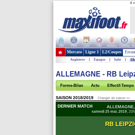
A r
OM
PSG
Lyon
Lille
Monaco
Chelsea
Ma
+ de clubs
Mercato
Ligue 1
L2/Coupes
Etran
Angleterre
|
Espagne
|
Italie
|
All
ALLEMAGNE - RB Leip
Forme-Bilan
Actu
Effectif-Temps
SAISON 2018/2019
Changer de saison >>
DERNIER MATCH
ALLEMAGNE, 
samedi 25 mai. 2019
, 20
RB LEIP