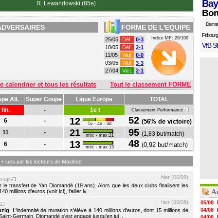
Bay
R. Lewandowski (85e)
Bor
Darms
ADVERSAIRES
FORME DE L'EQUIPE
Fribourg
Indice MF: 29/100
25/05
Déf.
0-3
VfB St
18/05
Déf.
2-1
11/05
Nul
0-0
03/05
Nul
3-3
27/04
Vict.
2-1
e calendrier et tous les résultats
Tout le classement FORME
pe All.
Super Coupe
Ligue Europa
TOTAL
fin.
-
1e t
Classement Performance
52
12
6
-
56% de victoire
(
)
5v - 4n - 3d
95
21
11
-
(
1,83 but/match
)
min: - max:21
48
13
6
-
0,92 but/match
(
)
min: - max:13
s + lues par les lecteurs de Maxifoot
hier (06/08)
p-up
 le transfert de Yan Diomandé (19 ans). Alors que les deux clubs finalisent les
A
 millions d'euros (voir ici), l'ailier iv ...
hier (06/08)
05/08
04/08
pzig
. L'indemnité de mutation s'élève à 140 millions d'euros, dont 15 millions de
int-Germain, Diomandé s'est engagé jusqu'en jui ...
04/08