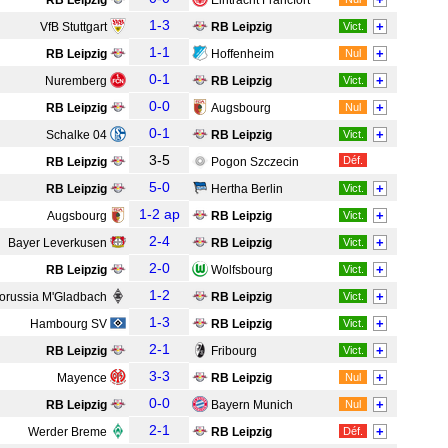
RB Leipzig
Eintracht Francfort
1-3
+
VfB Stuttgart
RB Leipzig
Vict.
1-1
+
RB Leipzig
Hoffenheim
Nul
0-1
+
Nuremberg
RB Leipzig
Vict.
0-0
+
RB Leipzig
Augsbourg
Nul
0-1
+
Schalke 04
RB Leipzig
Vict.
3-5
Déf.
RB Leipzig
Pogon Szczecin
5-0
+
RB Leipzig
Hertha Berlin
Vict.
1-2 ap
+
Augsbourg
RB Leipzig
Vict.
2-4
+
Bayer Leverkusen
RB Leipzig
Vict.
2-0
+
RB Leipzig
Wolfsbourg
Vict.
1-2
+
orussia M'Gladbach
RB Leipzig
Vict.
1-3
+
Hambourg SV
RB Leipzig
Vict.
2-1
+
RB Leipzig
Fribourg
Vict.
3-3
+
Mayence
RB Leipzig
Nul
0-0
+
RB Leipzig
Bayern Munich
Nul
2-1
+
Werder Breme
RB Leipzig
Déf.