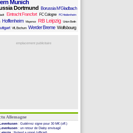
ern Munich
ussia Dortmund
Borussia M'Gladbach
Eintracht Francfort
FC Cologne
tadt
FC Heidenheim
RB Leipzig
Hoffenheim
Mayence
Union Berlin
Werder Breme
Wolfsbourg
uttgart
VfL Bochum
emplacement publicitaire
ctu Allemagne
Leverkusen
: Gutiérrez signe pour 30 M€ (off.)
Leverkusen
: un retour de Diaby envisagé
Leipzig
: Nyland a signé (officiel)