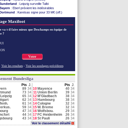
Sunderland
: Leipzig surveille Talbi
Bayern
: Eberl prévient les indésirables
Dortmund
: Karetsas signe pour 33 M€ (off.)
Hoffenheim
: Daghim pour 13 M€ (officiel)
age Maxifoot
Naples
: direction Schalke 04 pour Lindstrøm
Dortmund
: Couto se rapproche de Côme
e va t-il faire mieux que Deschamps en équipe de
Leipzig
: retour bouclé pour Nyland
e ?
Leipzig
: Diomandé absent sur maladie
M'Gladbach
: Strasbourg s'attaque à Reyna
Bayern
: plus aucune recrue cet été
UI
Bayern
: Olise, Dreesen ferme encore la porte
NON
Bayern
: sa retraite, l'aveu de Neuer
Voter
Voir toutes les brèves
Voir les resultats
-
Voir les sondages précédents
sement Bundesliga
Pts
J.
Pts
J.
yern
89
34
10
Mayence
40
34
rtmund
73
34
11
Union Berlin
39
34
Leipzig
65
34
12
M'Gladbach
38
34
ttgart
62
34
13
Hambourg
38
34
fenh.
61
34
14
Cologne
32
34
erkus.
59
34
15
W. Breme
32
34
bourg
47
34
16
Wolfsbou.
29
34
ncfort
44
34
17
FC Heidenheim
26
34
gsbourg
43
34
18
St Pauli
26
34
Voir le classement détaillé
>