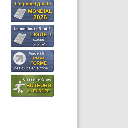
L'equipe type de
MONDIAL
2026
Le meilleur effectif
LIGUE 1
saison
2025-26
Indice MF :
l'état de
FORME
des clubs en europe
Classements des
BUTEURS
en EUROPE