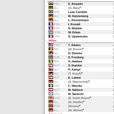
PdG
E. Ampadu
*
ALL
(O. Bias)
BRE
Luan Candido
ALL
M. Halstenberg
ALL
L. Klostermann
FRA
I. Konaté
FRA
N. Mukiele
HON
W. Orban
FRA
D. Upamecano
Milieu
USA
T. Adams
*
BEL
(M. Bruno)
ALL
D. Demme
SUE
E. Forsberg
MAL
A. Haidara
AUT
S. Ilsanker
SLV
K. Kampl
*
ALL
(T. Krauß)
AUT
K. Laimer
*
ALL
(E. Majetschak)
FRA
C. Nkunku
AUT
M. Sabitzer
URU
M. Saracchi
*
ANG
(E. Smith Rowe)
*
ALL
(N. Stierlin)
*
POR
(Bruma)
*
ALL
(M. Winter)