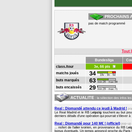
PROCHAINS 
pas de match programmé
Tout l
Bundesliga
Cou
class./tour
3e, 66 pts
34
matchs joués
19v - 9n - 6d
63
buts marqués
min:26 - max:88
29
buts encaissés
min:29 - max:71
ACTUALITE
: la sélection des infos le
Real : Diomandé attendu ce jeudi à Madrid !
po
Le Real Madrid et le RB L
eipzig
touchent au but pour
derniers détails d'une opération qui pourrait s'élever à 140
Real : Diomandé pour 140 M€ ! (officiel)
pop-up
... nsfert de l'ailier ivoirien, en provenance du RB L
ei
bonus éventuels. Un temps annoncé proche du Paris Sa