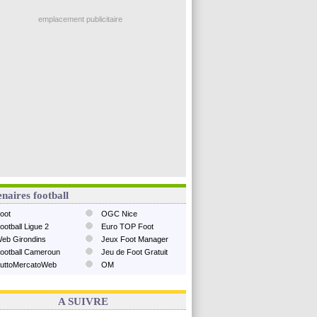
emplacement publicitaire
naires football
oot
OGC Nice
ootball Ligue 2
Euro TOP Foot
eb Girondins
Jeux Foot Manager
ootball Cameroun
Jeu de Foot Gratuit
uttoMercatoWeb
OM
A SUIVRE