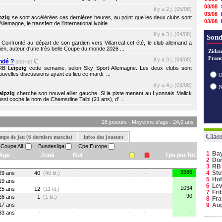
03/08
il y a 2 j. (05/08)
03/08
pzig
se sont accélérées ces dernières heures, au point que les deux clubs sont
03/08
magne, le transfert de l'international ivoirie ...
03/08
il y a 3 j. (04/08)
02/08
Sond
Confronté au départ de son gardien vers Villarreal cet été, le club allemand a
02/08
ien, auteur d'une très belle Coupe du monde 2026 ...
02/08
Zidan
Franc
01/08
il y a 3 j. (04/08)
ndé ?
pop-up
30/07
 RB L
eipzig
cette semaine, selon Sky Sport Allemagne. Les deux clubs sont
30/07
uvelles discussions ayant eu lieu ce mardi. ...
O
28/07
il y a 4 j. (03/08)
28/07
eipzig
cherche son nouvel ailier gauche. Si la piste menant au Lyonnais Malick
ussi coché le nom de Chemsdine Talbi (21 ans), d' ...
28 joueurs - Moyenne d'age : 24,0 ans
Clas
mps de jeu (6 derniers matchs)
Infos des joueurs
Coupe All.
Bundesliga
Cpe Europe
1
Ba
Age
Joué
But
Tps jeu Tot.
2
Do
3
RB 
3586
4
Stu
29 ans
40
(40 tit.)
-
-
-
5
Hof
-
19 ans
-
-
-
-
6
Lev
1034
25 ans
12
(11 tit.)
-
-
-
7
Fri
90
26 ans
1
(1 tit.)
-
-
-
8
Fra
-
17 ans
-
-
-
-
9
Au
-
33 ans
-
-
-
-