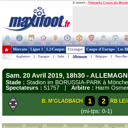
A retenir :
Palmarès Coupe du Mond
OM
PSG
Lyon
Lille
Monaco
Chelsea
Man Utd
Arsenal
Liverpool
ManCity
Ba
+ de clubs
Mercato
Ligue 1
L2/Coupes
Etranger
Coupe d'Europe
Les B
Angleterre
|
Espagne
|
Italie
|
Allemagne
|
Belgique
|
Pays-Bas
Sam. 20 Avril 2019, 18h30 - ALLEMAGN
Stade :
Stadion im BORUSSIA-PARK à Mönch
Spectateurs :
51757 |
Arbitre :
Harm Osmer
1
2
B. M'GLADBACH
RB LEI
(mi-tps: 0-1)
1
10
20
30
40
50
6