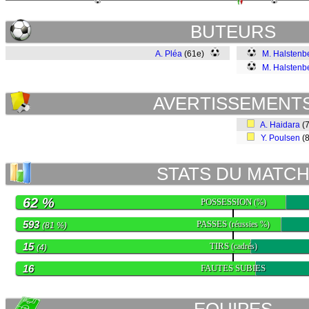
BUTEURS
A. Pléa
(61e)
M. Halstenb
M. Halstenb
AVERTISSEMENT
A. Haidara
(
Y. Poulsen
(
STATS DU MATC
62 %
POSSESSION
(%)
593
PASSES
(réussies %)
(81 %)
15
TIRS
(cadrés)
(4)
16
FAUTES SUBIES