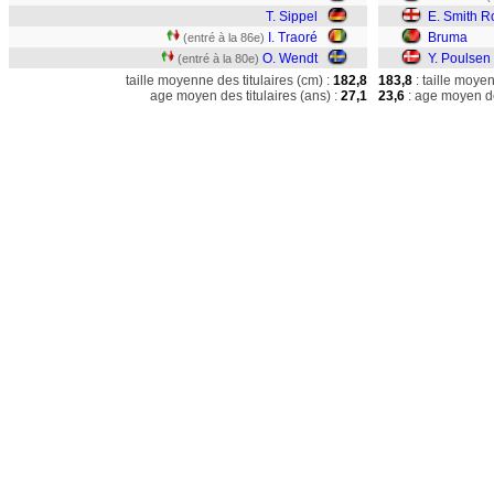
T. Sippel
E. Smith 
I. Traoré
Bruma
(entré à la 86e)
O. Wendt
Y. Poulsen
(entré à la 80e)
taille moyenne des titulaires (cm) :
182,8
183,8
: taille moye
age moyen des titulaires (ans) :
27,1
23,6
: age moyen de