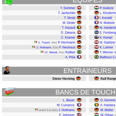
EQUIPES
Y. Sommer
P. Gulácsi
T. Jantschke
L. Kloster
T. Strobl
I. Konaté
M. Ginter
N. Mukiele
T. Hazard
M. Halsten
D. Zakaria
E. Forsberg
C. Kramer
K. Kampl
P. Herrmann
M. Sabitzer
(
I. Traoré
, 86e)
F. Neuhaus
K. Laimer
(
J. Hofmann
, 62e)
Raffael
T. Werner
(
O. Wendt
, 80e)
(
A. Pléa
Matheus C
ENTRAINEURS
Dieter Hecking
Ralf Rang
BANCS DE TOUCH
L. Beyer
D. Demme
M. Cuisance
A. Haidara
J. Hofmann
M. Müller
(entré à la 62e)
F. Johnson
W. Orban
(