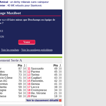
Amical
: un derby milanais sans vainqueur
Inter
: 40 M€ refusés pour Stankovic
Juve
: Buffon vote Vicario
age Maxifoot
Schalke
: Lindstrøm reste à Naples
Naples
: De Bruyne devrait finalement rester
e va t-il faire mieux que Deschamps en équipe de
Al Ittihad
: une offre de l'Inter pour Diaby
e ?
Côme
: des abonnements bientôt retirés ?
Juve
: le soulagement de Kolo Muani
Parme
: Cuesta évoque le cas Suzuki
UI
Naples
: Miami réactive la piste De Bruyne
NON
Parme
: le PSG a offert 33 M€ pour Suzuki !
Voter
Voir toutes les brèves
Voir les resultats
-
Voir les sondages précédents
sement Serie A
Pts
J.
Pts
J.
er
87
38
11
Sassuolo
49
38
les
76
38
12
Parme
45
38
 Rome
73
38
13
Torino
45
38
cio Côme
71
38
14
Cagliari
43
38
an AC
70
38
15
Fiorentin.
42
38
entus
69
38
16
Genoa
41
38
lanta
59
38
17
Lecce
38
38
logne
56
38
18
Cremonese
34
38
io
54
38
19
He. Vérone
21
38
inese
50
38
20
Pise
18
38
Voir le classement détaillé
>