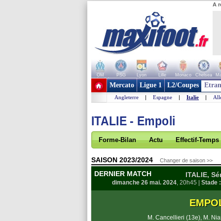
A r
OM
PSG
Lyon
Lille
Monaco
Chelsea
Ma
+ de clubs
Mercato
Ligue 1
L2/Coupes
Etran
Angleterre
|
Espagne
|
Italie
|
Al
ITALIE - Empoli
Forme-Bilan
Actu
Effectif-Temps
SAISON 2023/2024
Changer de saison >>
DERNIER MATCH
ITALIE, Sé
dimanche 26 mai. 2024
, 20h45 |
Stade :
EMPO
M. Cancellieri (13e)
,
M. Nia