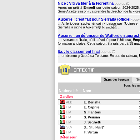
Nice : Viti va filer à la Fiorentina
pop-up
Après un prêt à
Empoli
sur cette saison 2024-2025, 
Serie A cette saison) va prendre la direction de la Fiore
Auxerre : c'est fait pour Sierralta (officiel)
pop
... A, le joueur sud-américain - passé par l'Udinese,
Sierralta a signé à Auxerre🔵 𝐅𝐫𝐚𝐧𝐜𝐢𝐬 ...
Auxerre : un défenseur de Watford en approc
... ovenance d'Italie, où il a évolué pour l'Udinese,
Emp
formation anglaise. Cette saison, il a pris part à 35 m
Ita. : le classement final
pop-up
... onférence grâce à sa 7e place. En bas de tableau,
EFFECTIF
Stats des joueurs
Te
Tous les 
Nationalité
Nom
Gardien
ALB
E. Berisha
ITA
E. Caprile
ITA
G. Fantoni
ITA
S. Perisan
ITA
J. Seghetti
*
SLV
(L. Stubljar)
ITA
F. Vertua
Défenseur