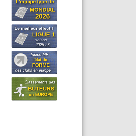
L'equipe type de
MONDIAL
2026
Le meilleur effectif
LIGUE 1
saison
2025-26
Indice MF :
l'état de
FORME
des clubs en europe
Classements des
BUTEURS
en EUROPE