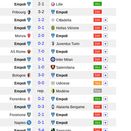
2-1
Vict.
Empoli
Lille
3-2
Déf.
Fribourg
Empoli
1-2
+
Empoli
Cittadella
Déf.
0-1
+
Empoli
Hellas Vérone
Déf.
2-0
+
Monza
Empoli
Déf.
0-2
+
Empoli
Juventus Turin
Déf.
7-0
+
AS Rome
Empoli
Déf.
0-1
+
Empoli
Inter Milan
Déf.
1-0
+
Empoli
Salernitana
Vict.
3-0
+
Bologne
Empoli
Déf.
0-0
+
Empoli
Udinese
Nul
rep.
Rep.
Empoli
Modène
0-2
+
Fiorentina
Empoli
Vict.
0-3
+
Empoli
Atalanta Bergame
Déf.
2-1
+
Frosinone
Empoli
Déf.
0-1
+
Naples
Empoli
Vict.
3-4
+
Empoli
Sassuolo
Déf.