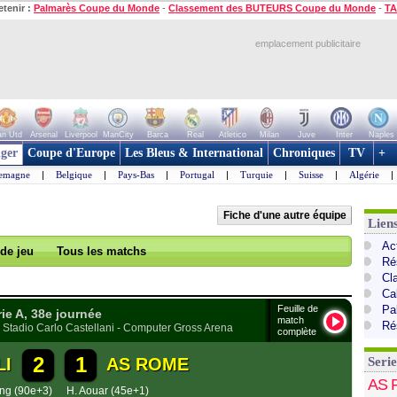
etenir :
Palmarès Coupe du Monde
-
Classement des BUTEURS Coupe du Monde
-
TA
emplacement publicitaire
n Utd
Arsenal
Liverpool
ManCity
Barca
Real
Atletico
Milan
Juve
Inter
Naples
ger
Coupe d'Europe
Les Bleus & International
Chroniques
TV
+
lemagne
|
Belgique
|
Pays-Bas
|
Portugal
|
Turquie
|
Suisse
|
Algérie
|
Fiche d'une autre équipe
Liens
Act
 de jeu
Tous les matchs
Ré
Cl
Cal
Feuille de
Pa
rie A, 38e journée
match
Ré
Stadio Carlo Castellani - Computer Gross Arena
complète
2
1
LI
AS ROME
Serie
AS 
ng (90e+3)
H. Aouar (45e+1)