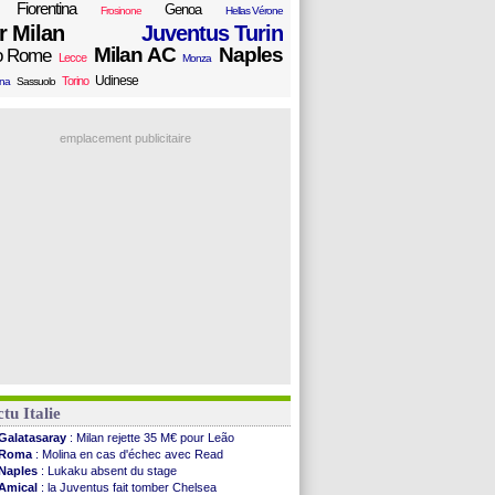
Fiorentina
Genoa
Frosinone
Hellas Vérone
er Milan
Juventus Turin
Milan AC
Naples
o Rome
Lecce
Monza
Udinese
Torino
ana
Sassuolo
emplacement publicitaire
tu Italie
Galatasaray
: Milan rejette 35 M€ pour Leão
Roma
: Molina en cas d'échec avec Read
Naples
: Lukaku absent du stage
Amical
: la Juventus fait tomber Chelsea