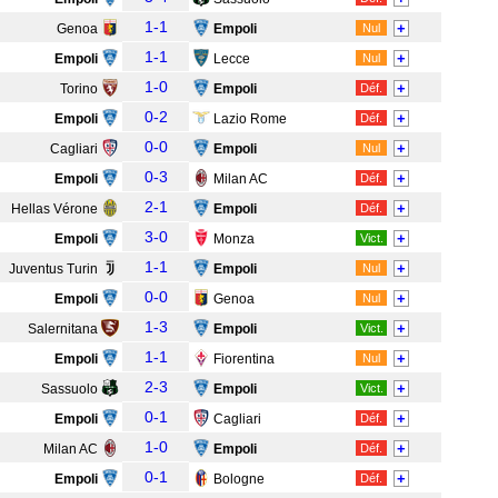
1-1
+
Genoa
Empoli
Nul
1-1
+
Empoli
Lecce
Nul
1-0
+
Torino
Empoli
Déf.
0-2
+
Empoli
Lazio Rome
Déf.
0-0
+
Cagliari
Empoli
Nul
0-3
+
Empoli
Milan AC
Déf.
2-1
+
Hellas Vérone
Empoli
Déf.
3-0
+
Empoli
Monza
Vict.
1-1
+
Juventus Turin
Empoli
Nul
0-0
+
Empoli
Genoa
Nul
1-3
+
Salernitana
Empoli
Vict.
1-1
+
Empoli
Fiorentina
Nul
2-3
+
Sassuolo
Empoli
Vict.
0-1
+
Empoli
Cagliari
Déf.
1-0
+
Milan AC
Empoli
Déf.
0-1
+
Empoli
Bologne
Déf.