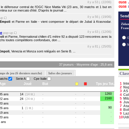
il y a 53 j. (22/06)
05/08
05/08
le défenseur central de l'OGC Nice Mattia Viti (23 ans, 30 matchs et 1 but en
ntina sur ce mercato d'été. D'après le journali ...
04/08
04/08
Sond
il y a 56 j. (19/06)
-up
03/08
Empoli
et Parme en Italie - vient compenser le départ de Jubal à Krasnodar.
03/08
Zidan
Franc
03/08
il y a 63 j. (12/06)
he
03/08
pop-up
oli
et Parme, l'international chilien d'1 mètre 92 a disputé 123 rencontres avec la
03/08
O
atchs toutes compétitions confondues, don ...
02/08
02/08
il y a 81 j. (25/05)
Empoli
, Venezia et Monza sont relégués en Serie B. ...
37 joueurs - Moyenne d'age : 25,8 ans
Clas
mps de jeu (6 derniers matchs)
Infos des joueurs
matchs
Serie A
Cpe Italie
1
Int
Age
Joué
But
Tps jeu Tot.
2
Nap
3
AS
1260
35 ans
14
(14 tit.)
-
-
-
4
Cal
2160
5
Mil
22 ans
24
(24 tit.)
-
-
-
6
Juv
-
20 ans
-
-
-
-
7
Ata
90
26 ans
1
(1 tit.)
-
-
-
8
Bo
-
19 ans
-
-
-
-
9
Laz
-
10
Ud
20 ans
-
-
-
-
-
ans
-
-
-
-