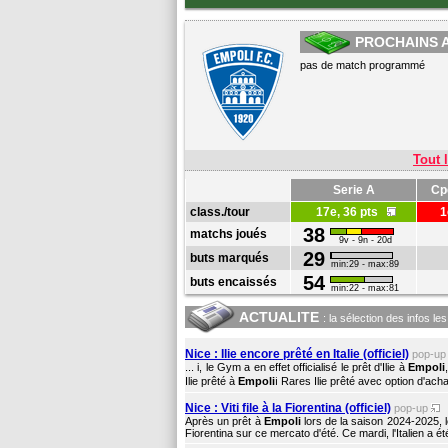
PROCHAINS 
pas de match programmé
Tout l
Serie A
Cpe
class./tour
17e, 36 pts
1
38
matchs joués
9v - 9n - 20d
29
buts marqués
min:29 - max:89
54
buts encaissés
min:22 - max:81
ACTUALITE
: la sélection des infos le
Nice : Ilie encore prêté en Italie (officiel)
pop-u
... i, le Gym a en effet officialisé le prêt d'Ilie à
Empoli
Ilie prêté à
Empoli
ℹ️ Rares Ilie prêté avec option d'achat
Nice : Viti file à la Fiorentina (officiel)
pop-up
Après un prêt à
Empoli
lors de la saison 2024-2025, l
Fiorentina sur ce mercato d'été. Ce mardi, l'Italien a été 