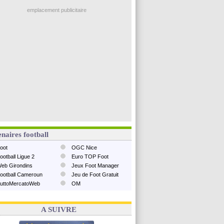
emplacement publicitaire
naires football
oot
OGC Nice
ootball Ligue 2
Euro TOP Foot
eb Girondins
Jeux Foot Manager
ootball Cameroun
Jeu de Foot Gratuit
uttoMercatoWeb
OM
A SUIVRE