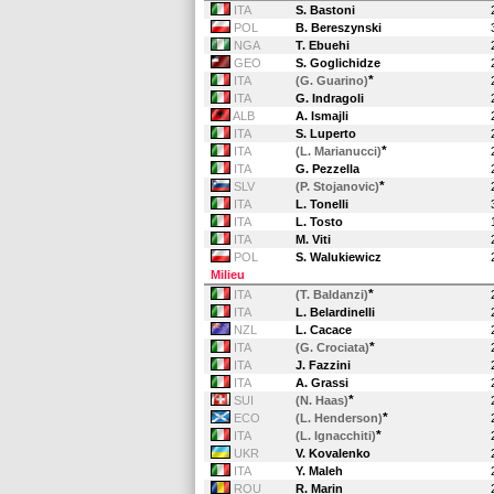
ITA
S. Bastoni
POL
B. Bereszynski
NGA
T. Ebuehi
GEO
S. Goglichidze
*
ITA
(G. Guarino)
ITA
G. Indragoli
ALB
A. Ismajli
ITA
S. Luperto
*
ITA
(L. Marianucci)
ITA
G. Pezzella
*
SLV
(P. Stojanovic)
ITA
L. Tonelli
ITA
L. Tosto
ITA
M. Viti
POL
S. Walukiewicz
Milieu
*
ITA
(T. Baldanzi)
ITA
L. Belardinelli
NZL
L. Cacace
*
ITA
(G. Crociata)
ITA
J. Fazzini
ITA
A. Grassi
*
SUI
(N. Haas)
*
ECO
(L. Henderson)
*
ITA
(L. Ignacchiti)
UKR
V. Kovalenko
ITA
Y. Maleh
ROU
R. Marin