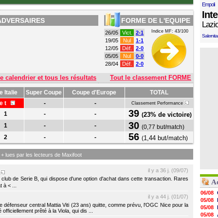
Empoli
Int
ADVERSAIRES
FORME DE L'EQUIPE
Lazi
Indice MF: 43/100
26/05
Vict.
2-1
Salernit
19/05
Nul
1-1
12/05
Déf.
2-0
05/05
Nul
0-0
28/04
Déf.
2-0
e calendrier et tous les résultats
Tout le classement FORME
 Italie
Super Coupe
Coupe d'Europe
TOTAL
e t
-
-
Classement Performance
39
1
-
-
23% de victoire
(
)
30
1
-
-
(
0,77 but/match
)
56
2
-
-
1,44 but/match
(
)
s + lues par les lecteurs de Maxifoot
il y a 36 j. (09/07)
p
, club de Serie B, qui dispose d'une option d'achat dans cette transaction. Rares
Ac
 à < ...
06/08
il y a 44 j. (01/07)
05/08
e défenseur central Mattia Viti (23 ans) quitte, comme prévu, l'OGC Nice pour la
05/08
officiellement prêté à la Viola, qui dis ...
05/08