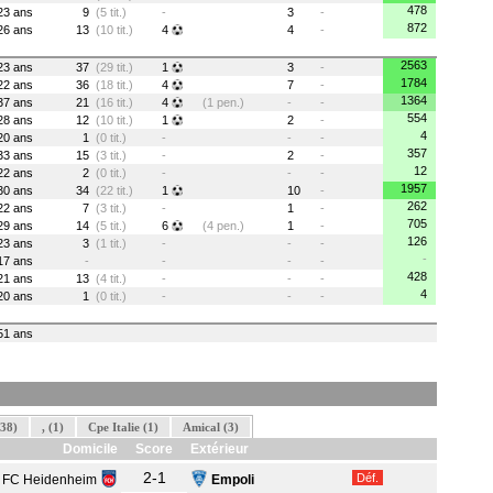
478
23 ans
9
(5 tit.)
-
3
-
872
26 ans
13
(10 tit.)
4
4
-
2563
23 ans
37
(29 tit.)
1
3
-
1784
22 ans
36
(18 tit.)
4
7
-
1364
37 ans
21
(16 tit.)
4
(1 pen.)
-
-
554
28 ans
12
(10 tit.)
1
2
-
4
20 ans
1
(0 tit.)
-
-
-
357
33 ans
15
(3 tit.)
-
2
-
12
22 ans
2
(0 tit.)
-
-
-
1957
30 ans
34
(22 tit.)
1
10
-
262
22 ans
7
(3 tit.)
-
1
-
705
29 ans
14
(5 tit.)
6
(4 pen.)
1
-
126
23 ans
3
(1 tit.)
-
-
-
-
17 ans
-
-
-
-
428
21 ans
13
(4 tit.)
-
-
-
4
20 ans
1
(0 tit.)
-
-
-
51 ans
(38)
, (1)
Cpe Italie (1)
Amical (3)
Domicile
Score
Extérieur
2-1
Déf.
FC Heidenheim
Empoli