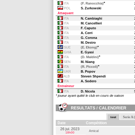
*
ITA
(F. Ranocchia)
POL
S. Zurkowski
Attaquant
ITA
N. Cambiaghi
ITA
M. Cancellieri
ITA
F. Caputo
ITA
A. Cerri
ITA
G. Corona
ITA
M. Destro
*
SUE
(E. Ekong)
GHA
E. Gyasi
*
ITA
(D. Maldini)
SEN
M. Niang
*
ITA
(R. Piccoli)
UKR
B. Popov
ALB
Steven Shpendi
ITA
A. Sodero
Entraineur
ITA
D. Nicola
* joueur ayant quitté le club en cours de saison
RESULTATS / CALENDRIER
tout
Serie A 
Date
Compétition
26 jui. 2023
Amical
18h00