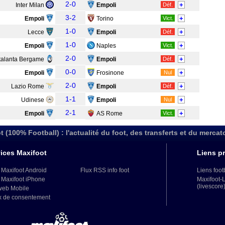
2-0
+
Inter Milan
Empoli
Déf.
3-2
+
Empoli
Torino
Vict.
1-0
+
Lecce
Empoli
Déf.
1-0
+
Empoli
Naples
Vict.
2-0
+
talanta Bergame
Empoli
Déf.
0-0
+
Empoli
Frosinone
Nul
2-0
+
Lazio Rome
Empoli
Déf.
1-1
+
Udinese
Empoli
Nul
2-1
+
Empoli
AS Rome
Vict.
t (100% Football) : l'actualité du foot, des transferts et du mercat
ices Maxifoot
Liens pr
 Maxifoot Android
Flux RSS info foot
Liens foot
 Maxifoot iPhone
Maxifoot-
(livescore
web Mobile
x de consentement