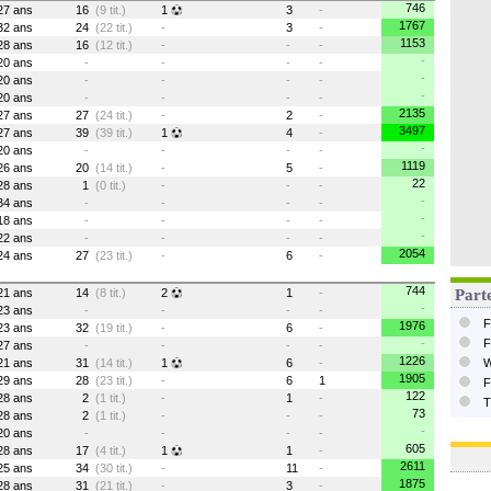
746
27 ans
16
(9 tit.)
1
3
-
1767
32 ans
24
(22 tit.)
-
3
-
1153
28 ans
16
(12 tit.)
-
-
-
-
20 ans
-
-
-
-
-
20 ans
-
-
-
-
-
20 ans
-
-
-
-
2135
27 ans
27
(24 tit.)
-
2
-
3497
27 ans
39
(39 tit.)
1
4
-
-
20 ans
-
-
-
-
1119
26 ans
20
(14 tit.)
-
5
-
22
28 ans
1
(0 tit.)
-
-
-
-
34 ans
-
-
-
-
-
18 ans
-
-
-
-
-
22 ans
-
-
-
-
2054
24 ans
27
(23 tit.)
-
6
-
744
21 ans
14
(8 tit.)
2
1
-
Parte
-
23 ans
-
-
-
-
F
1976
23 ans
32
(19 tit.)
-
6
-
-
F
27 ans
-
-
-
-
1226
21 ans
31
(14 tit.)
1
6
-
W
1905
29 ans
28
(23 tit.)
-
6
1
F
122
28 ans
2
(1 tit.)
-
1
-
T
73
28 ans
2
(1 tit.)
-
-
-
-
20 ans
-
-
-
-
605
28 ans
17
(4 tit.)
1
1
-
2611
25 ans
34
(30 tit.)
-
11
-
1875
28 ans
31
(21 tit.)
-
3
-