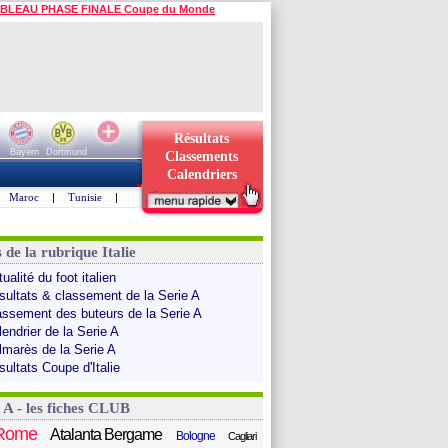
BLEAU PHASE FINALE Coupe du Monde
Résultats
Bayern
Dortmund
Classements
Calendriers
Maroc
|
Tunisie
|
 de la rubrique Italie
ualité du foot italien
sultats & classement de la Serie A
assement des buteurs de la Serie A
endrier de la Serie A
lmarès de la Serie A
sultats Coupe d'Italie
 A - les fiches CLUB
Rome
Atalanta Bergame
Bologne
Cagliari