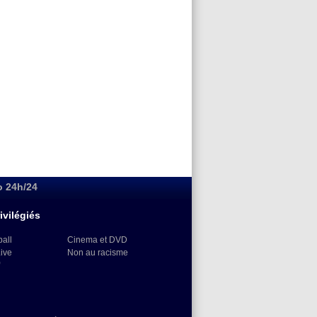
o 24h/24
ivilégiés
ball
Cinema et DVD
Live
Non au racisme
)