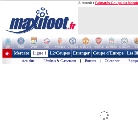
A retenir :
Palmarès Coupe du Mond
OM
PSG
Lyon
Lille
Monaco
Chelsea
Man Utd
Arsenal
Liverpool
ManCity
Ba
+ de clubs
Mercato
Ligue 1
L2/Coupes
Etranger
Coupe d'Europe
Les B
Actualité
|
Résultats & Classement
|
Buteurs
|
Calendrier
|
Equipe