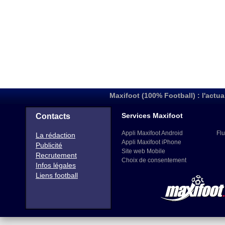
Maxifoot (100% Football) : l'actua
Services Maxifoot
Contacts
Appli Maxifoot Android
Flu
La rédaction
Appli Maxifoot iPhone
Publicité
Site web Mobile
Recrutement
Choix de consentement
Infos légales
Liens football