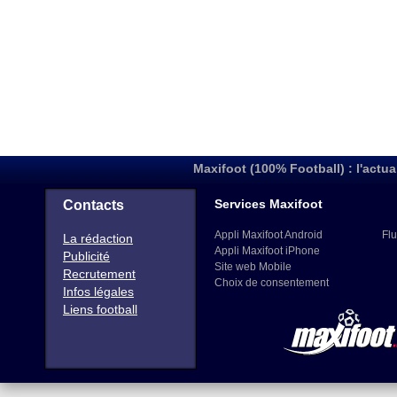
Maxifoot (100% Football) : l'actua
Services Maxifoot
Contacts
Appli Maxifoot Android
Flu
La rédaction
Appli Maxifoot iPhone
Publicité
Site web Mobile
Recrutement
Choix de consentement
Infos légales
Liens football