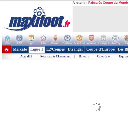
A retenir :
Palmarès Coupe du Mond
OM
PSG
Lyon
Lille
Monaco
Chelsea
Man Utd
Arsenal
Liverpool
ManCity
Ba
+ de clubs
Mercato
Ligue 1
L2/Coupes
Etranger
Coupe d'Europe
Les B
Actualité
|
Résultats & Classement
|
Buteurs
|
Calendrier
|
Equipe