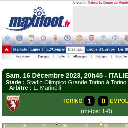
A retenir :
Palmarès Coupe du Mond
OM
PSG
Lyon
Lille
Monaco
Chelsea
Man Utd
Arsenal
Liverpool
ManCity
Ba
+ de clubs
Mercato
Ligue 1
L2/Coupes
Etranger
Coupe d'Europe
Les B
Angleterre
|
Espagne
|
Italie
|
Allemagne
|
Belgique
|
Pays-Bas
Sam. 16 Décembre 2023, 20h45 - ITALIE 
Stade :
Stadio Olimpico Grande Torino à Tori
Arbitre :
L. Marinelli
1
0
TORINO
EMPOL
(mi-tps: 1-0)
1
10
20
30
40
50
6