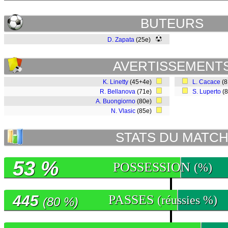
BUTEURS
D. Zapata
(25e)
AVERTISSEMENT
K. Linetty
(45+4e)
L. Cacace
(
R. Bellanova
(71e)
S. Luperto
(
A. Buongiorno
(80e)
N. Vlasic
(85e)
STATS DU MATC
53 %
POSSESSION
(%)
445
PASSES
(réussies %)
(80 %)