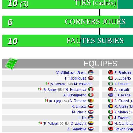
10
TIRS
(cadrés)
(3)
6
CORNERS JOUES
10
FAUTES SUBIES
EQUIPES
V. Milinkovic-Savic
E. Berisha
R. Rodríguez
S. Luperto
M. Vojvoda
T. Ebuehi
(
V. Lazaro
, 65e)
R. Bellanova
A. Ismajli
(
B. Soppy
, 85e)
A. Buongiorno
L. Cacace
A. Tameze
A. Grassi
(
K. Djidji
, 65e)
(
F
K. Linetty
R. Marin
(
M
N. Vlasic
Y. Maleh
(
T.
I. Ilic
J. Fazzini
D. Zapata
N. Cambiag
(
P. Pellegri
, 90+5e)
A. Sanabria
Steven Shp