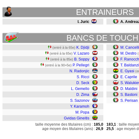
ENTRAINEURS
I. Juric
A. Andreaz
BANCS DE TOUCH
K. Djidji
M. Cancelli
(entré à la 65e)
V. Lazaro
M. Destro
(entré à la 65e)
(
B. Soppy
F. Ranocch
(entré à la 85e)
P. Pellegri
T. Baldanzi
(entré à la 90+5e)
N. Radonjic
E. Gyasi
(e
S. Ricci
E. Caprile
D. Seck
S. Walukie
L. Gemello
D. Maldini
D. Zima
S. Bastoni
S. Sazonov
S. Perisan
Y. Karamoh
M. Popa
Gvidas Gineitis
taille moyenne des titulaires (cm) :
185,0
183,1
: taille moye
age moyen des titulaires (ans) :
26,9
25,5
: age moyen de