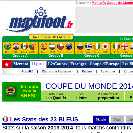
A retenir :
Palmarès Coupe du Mond
Tous les Résultats CM'2014
La Coupe 
Groupe A
Groupe B
Groupe C
Groupe
Mercato
Ligue 1
L2/Coupes
Etranger
Coupe d'Europe
Les B
Actualité
|
Résultats & Classement
|
Buteurs
|
Calendrier
|
Equipe
COUPE DU MONDE 201
En route
vers le
retour sur
les
les matchs de
BRESIL
les Qualifs
Listes
préparation
S
Les Stats des 23 BLEUS
Matchs
Titul.
Tp
Stats sur la saison
2013-2014
, tous matchs confondus