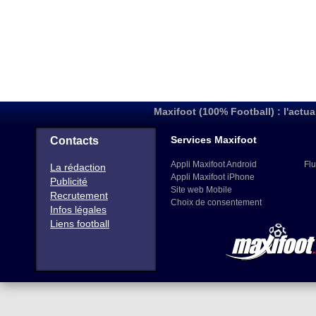
Maxifoot (100% Football) : l'actua
Services Maxifoot
Contacts
Appli Maxifoot Android
Flu
La rédaction
Appli Maxifoot iPhone
Publicité
Site web Mobile
Recrutement
Choix de consentement
Infos légales
Liens football