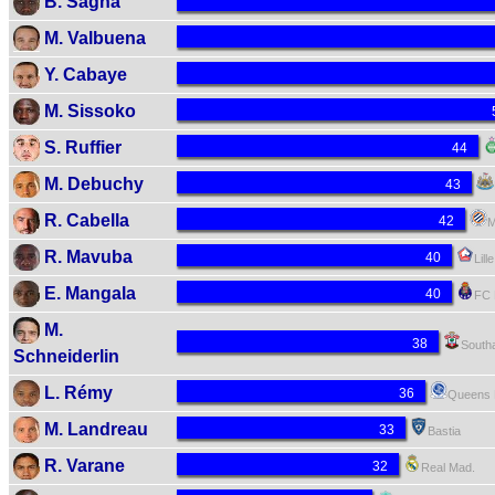
B. Sagna
M. Valbuena
Y. Cabaye
M. Sissoko
S. Ruffier
44
44
M. Debuchy
43
43
R. Cabella
42
42
M
R. Mavuba
40
40
Lille
E. Mangala
40
40
FC 
M.
38
38
South
Schneiderlin
L. Rémy
36
36
Queens
M. Landreau
33
33
Bastia
R. Varane
32
32
Real Mad.