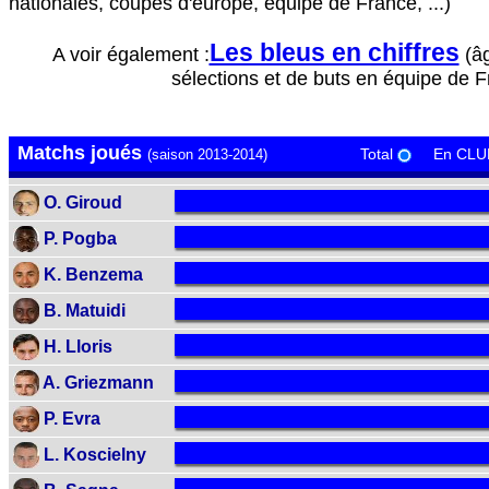
nationales, coupes d'europe, équipe de France, ...)
Les bleus en chiffres
A voir également :
(âg
sélections et de buts en équipe de Fr
Matchs joués
Total
En CLU
(saison 2013-2014)
O. Giroud
P. Pogba
K. Benzema
B. Matuidi
H. Lloris
A. Griezmann
P. Evra
L. Koscielny