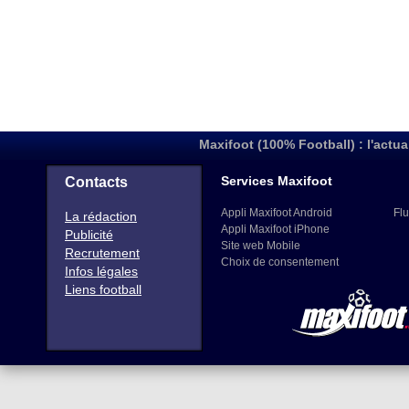
Maxifoot (100% Football) : l'actua
Services Maxifoot
Contacts
Appli Maxifoot Android
Flu
La rédaction
Appli Maxifoot iPhone
Publicité
Site web Mobile
Recrutement
Choix de consentement
Infos légales
Liens football