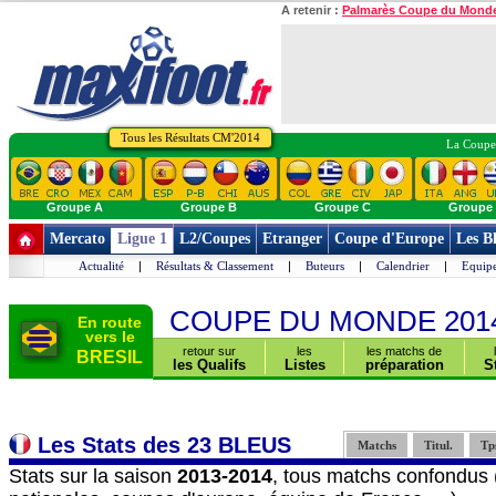
A retenir :
Palmarès Coupe du Mond
Tous les Résultats CM'2014
La Coupe 
Groupe A
Groupe B
Groupe C
Groupe
Mercato
Ligue 1
L2/Coupes
Etranger
Coupe d'Europe
Les B
Actualité
|
Résultats & Classement
|
Buteurs
|
Calendrier
|
Equipe
COUPE DU MONDE 201
En route
vers le
retour sur
les
les matchs de
BRESIL
les Qualifs
Listes
préparation
S
Les Stats des 23 BLEUS
Matchs
Titul.
Tp
Stats sur la saison
2013-2014
, tous matchs confondus