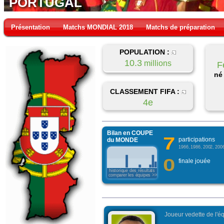
PORTUGAL
Présentation
Matchs MONDIAL 2018
Matchs de préparation
POPULATION :
10.3
millions
F
né
CLASSEMENT FIFA :
4e
Bilan en COUPE
7
participations
du MONDE
1966, 1986, 2002, 200
0
finale jouée
historique des résultats
comparer les équipes >>>
Joueur vedette de l'éq