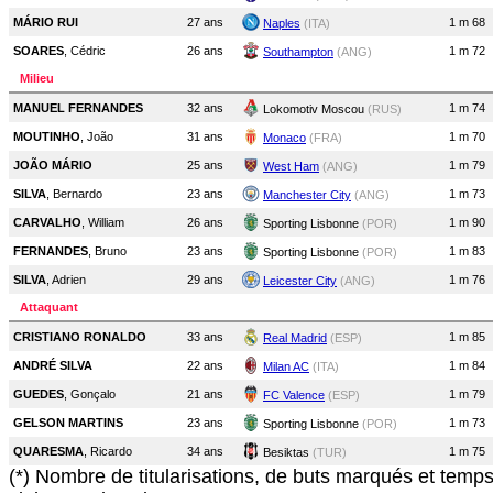
MÁRIO RUI
27 ans
1 m 68
Naples
(ITA)
SOARES
, Cédric
26 ans
1 m 72
Southampton
(ANG)
Milieu
MANUEL FERNANDES
32 ans
1 m 74
Lokomotiv Moscou
(RUS)
MOUTINHO
, João
31 ans
1 m 70
Monaco
(FRA)
JOÃO MÁRIO
25 ans
1 m 79
West Ham
(ANG)
SILVA
, Bernardo
23 ans
1 m 73
Manchester City
(ANG)
CARVALHO
, William
26 ans
1 m 90
Sporting Lisbonne
(POR)
FERNANDES
, Bruno
23 ans
1 m 83
Sporting Lisbonne
(POR)
SILVA
, Adrien
29 ans
1 m 76
Leicester City
(ANG)
Attaquant
CRISTIANO RONALDO
33 ans
1 m 85
Real Madrid
(ESP)
ANDRÉ SILVA
22 ans
1 m 84
Milan AC
(ITA)
GUEDES
, Gonçalo
21 ans
1 m 79
FC Valence
(ESP)
GELSON MARTINS
23 ans
1 m 73
Sporting Lisbonne
(POR)
QUARESMA
, Ricardo
34 ans
1 m 75
Besiktas
(TUR)
(*) Nombre de titularisations, de buts marqués et temp