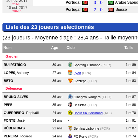
10 nov. 2017
3 - 0
Portugal
Arabie Saoud
21h45
10 oct. 2017
2 - 0
Portugal
Suisse
20h45
Liste des 23 joueurs sélectionnés
(23 joueurs - Moyenne d'age : 28,4 ans - Taille moyenn
Nom
Age
Club
Taille
Gardien
RUI PATRÍCIO
30 ans
1 m 89
Sporting Lisbonne
(POR)
LOPES
, Anthony
27 ans
1 m 84
Lyon
(FRA)
BETO
36 ans
1 m 83
Goztepe
(TUR)
Défenseur
BRUNO ALVES
36 ans
1 m 87
Glasgow Rangers
(ECO)
PEPE
35 ans
1 m 88
Besiktas
(TUR)
GUERREIRO
, Raphaël
24 ans
1 m 70
Borussia Dortmund
(ALL)
FONTE
, José
34 ans
-
1 m 91
RÚBEN DIAS
21 ans
1 m 87
Benfica Lisbonne
(POR)
PEREIRA
, Ricardo
24 ans
1 m 74
FC Porto
(POR)