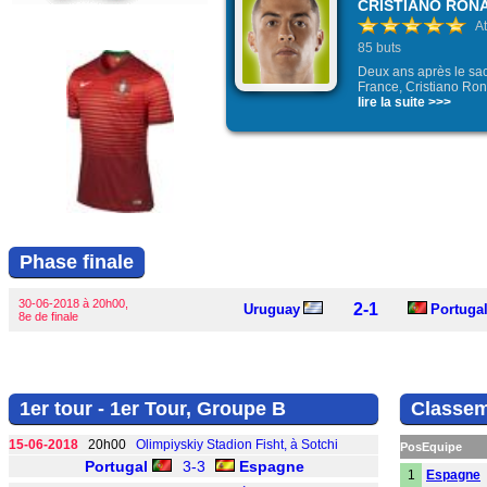
CRISTIANO RON
A
85 buts
Deux ans après le sac
France, Cristiano Rona
lire la suite >>>
Phase finale
30-06-2018 à 20h00,
2-1
Uruguay
Portuga
8e de finale
1er tour - 1er Tour, Groupe B
Classem
15-06-2018
20h00
Olimpiyskiy Stadion Fisht, à Sotchi
Pos
Equipe
Portugal
3-3
Espagne
1
Espagne