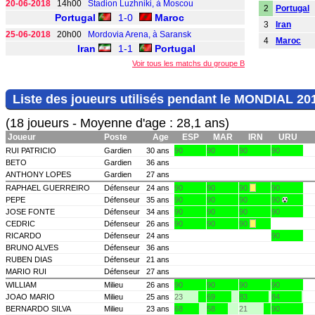
20-06-2018
14h00
Stadion Luzhniki, à Moscou
2
Portugal
Portugal
1-0
Maroc
3
Iran
25-06-2018
20h00
Mordovia Arena, à Saransk
4
Maroc
Iran
1-1
Portugal
Voir tous les matchs du groupe B
Liste des joueurs utilisés pendant le MONDIAL 20
(18 joueurs - Moyenne d'age : 28,1 ans)
Joueur
Poste
Age
ESP
MAR
IRN
URU
RUI PATRICIO
Gardien
30 ans
90
90
90
90
BETO
Gardien
36 ans
ANTHONY LOPES
Gardien
27 ans
RAPHAEL GUERREIRO
Défenseur
24 ans
90
90
90
90
PEPE
Défenseur
35 ans
90
90
90
90
JOSE FONTE
Défenseur
34 ans
90
90
90
90
CEDRIC
Défenseur
26 ans
90
90
90
RICARDO
Défenseur
24 ans
90
BRUNO ALVES
Défenseur
36 ans
RUBEN DIAS
Défenseur
21 ans
MARIO RUI
Défenseur
27 ans
WILLIAM
Milieu
26 ans
90
90
90
90
JOAO MARIO
Milieu
25 ans
23
69
83
84
BERNARDO SILVA
Milieu
23 ans
68
58
21
90