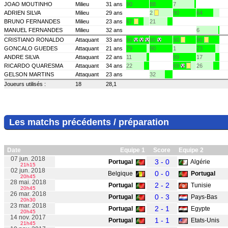
JOAO MOUTINHO
Milieu
31 ans
90
88
7
ADRIEN SILVA
Milieu
29 ans
2
90
64
BRUNO FERNANDES
Milieu
23 ans
67
21
MANUEL FERNANDES
Milieu
32 ans
6
CRISTIANO RONALDO
Attaquant
33 ans
90
90
90
90
GONCALO GUEDES
Attaquant
21 ans
79
90
1
73
ANDRE SILVA
Attaquant
22 ans
11
89
17
RICARDO QUARESMA
Attaquant
34 ans
22
69
26
GELSON MARTINS
Attaquant
23 ans
32
Joueurs utilisés :
18
28,1
Les matchs précédents / préparation
Date
Equipe 1
Score
Equipe 2
07 jun. 2018
3 - 0
Portugal
Algérie
21h15
02 jun. 2018
0 - 0
Belgique
Portugal
20h45
28 mai. 2018
2 - 2
Portugal
Tunisie
20h45
26 mar. 2018
0 - 3
Portugal
Pays-Bas
20h30
23 mar. 2018
2 - 1
Portugal
Egypte
20h45
14 nov. 2017
1 - 1
Portugal
Etats-Unis
21h45