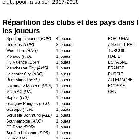
club, pour la saison 2017-2018
Répartition des clubs et des pays dans 
les joueurs
Sporting Lisbonne
(POR)
4 joueurs
PORTUGAL
Besiktas
(TUR)
2 joueurs
ANGLETERRE
West Ham
(ANG)
1 joueur
TURQUIE
Monaco
(FRA)
1 joueur
ITALIE
FC Valence
(ESP)
1 joueur
ESPAGNE
Manchester City
(ANG)
1 joueur
FRANCE
Leicester City
(ANG)
1 joueur
RUSSIE
Real Madrid
(ESP)
1 joueur
ALLEMAGNE
Lokomotiv Moscou
(RUS)
1 joueur
ECOSSE
Milan AC
(ITA)
1 joueur
CHN
Naples
(ITA)
1 joueur
Glasgow Rangers
(ECO)
1 joueur
Goztepe
(TUR)
1 joueur
Borussia Dortmund
(ALL)
1 joueur
Southampton
(ANG)
1 joueur
FC Porto
(POR)
1 joueur
Benfica Lisbonne
(POR)
1 joueur
Lyon
(FRA)
1 joueur