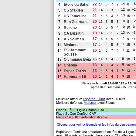
14
+6
22
4
Etoile du Sahel
14
5
7
2
8
12
+2
21
5
CS Sfaxien
14
6
3
5
10
13
-2
21
6
US Tataouine
14
6
3
5
15
10
+2
20
7
Ben Guerdane
13
5
5
3
8
10
0
20
8
Rejiche
14
5
5
4
10
13
-2
19
9
CA Bizertin
14
6
1
7
15
7
-2
17
10
AS Soliman
14
4
5
5
9
11
-4
17
11
Métlaoui
14
4
5
5
15
ES Hammam
11
0
16
12
14
3
7
4
11
Sousse
9
-1
16
13
Olympique Béja
14
4
4
6
10
6
-4
13
14
Chebba
14
3
4
7
10
6
-7
13
15
Esper. Zarzis
14
3
4
7
13
9
-9
10
16
Hammam-Lif
14
2
4
8
18
Mis à jour
le lundi 18/04/2022 à 16h3
après Ben Guerdane-CA Bizerti
Meilleure attaque:
Espéran. Tunis
avec 20 buts
Meilleure défense:
Monastir
avec 5 buts
Places 1 à 2 : Ligue Champ. CAF
Place 3 : Cpe Conféd. CAF
Places 14 à 16 : Relégation directe
Cliquez pour voir la légende et les infos du classemen
Espérance Tunis est actuellement en tête de la Ligue 
avec 26 points et 1 points d'avance sur Club Africain.