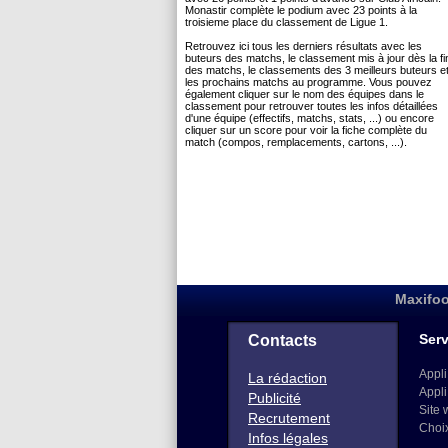
Monastir complète le podium avec 23 points à la
troisieme place du classement de Ligue 1.
Retrouvez ici tous les derniers résultats avec les
buteurs des matchs, le classement mis à jour dès la fi
des matchs, le classements des 3 meilleurs buteurs e
les prochains matchs au programme. Vous pouvez
également cliquer sur le nom des équipes dans le
classement pour retrouver toutes les infos détaillées
d'une équipe (effectifs, matchs, stats, ...) ou encore
cliquer sur un score pour voir la fiche complète du
match (compos, remplacements, cartons, ...).
Maxifoo
Serv
Contacts
Appli
La rédaction
Appli
Publicité
Site 
Recrutement
Choi
Infos légales