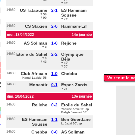
? 84'
14h30
US Tataouine
2-1
ES Hammam
? 56'
Sousse
? 90'
? 74'
14h30
CS Sfaxien
2-0
Hammam-Lif
mer. 13/04/2022
14e journée
14h30
AS Soliman
1-0
Rejiche
? 9'
14h30
Etoile du Sahel
2-2
Olympique
? 6'
Béja
? 43'
? 49'
? 56'
14h30
Club Africain
1-0
Chebba
Voir tout le c
Hamdi Laabidi 58'
8
14h30
Monastir
0-1
Esper. Zarzis
n
? 26'
dim. 10/04/2022
13e journée
14h30
Rejiche
0-2
Etoile du Sahel
Yassine Amri 36', sp
Baligh Jammali 54'
14h30
ES Hammam
1-1
Ben Guerdane
t
Sousse
L. Jaziri 90', sp
1
14h30
Chebba
0-0
AS Soliman