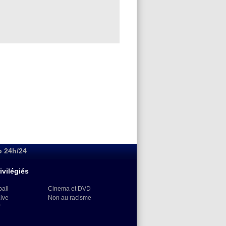
o 24h/24
ivilégiés
ball
Cinema et DVD
Live
Non au racisme
)