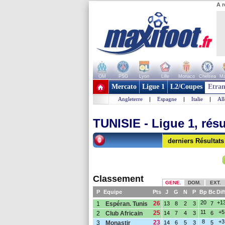
A r
OM
PSG
Lyon
Lille
Monaco
Chelsea
Ma
+ de clubs
Mercato
Ligue 1
L2/Coupes
Etran
Angleterre
|
Espagne
|
Italie
|
Al
TUNISIE - Ligue 1, rés
derniers Résultat
Classement
GENE.
DOM.
EXT.
P
Equipe
Pts
J
G
N
P
Bp
Bc
Dif
20
+1
26
1
Espéran. Tunis
13
8
2
3
7
11
+5
25
2
Club Africain
14
7
4
3
6
8
+3
23
3
Monastir
14
6
5
3
5