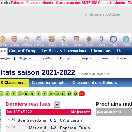
etenir :
Palmarès Coupe du Monde
-
Classement des BUTEURS Coupe du Monde
-
TA
emplacement publicitaire
n Utd
Arsenal
Liverpool
ManCity
Barca
Real
Atletico
Milan
Juve
Inter
Naples
ger
Coupe d'Europe
Les Bleus & International
Chroniques
TV
+
lemagne
|
Belgique
|
Pays-Bas
|
Portugal
|
Turquie
|
Suisse
|
Algérie
|
ultats saison 2021-2022
Changer de saison >>
s & Classement
Calendrier complet
Classement des Buteurs
1
2
3
4
5
6
7
8
9
10
11
12
13
14
Derniers résultats
Prochains ma
lun. 18/04/2022
14e journée
pas de matchs
f
3
14h30
Ben Guerdane
0-1
CA Bizertin
14h30
Métlaoui
1-2
Espéran. Tunis
? 90'
? 70'