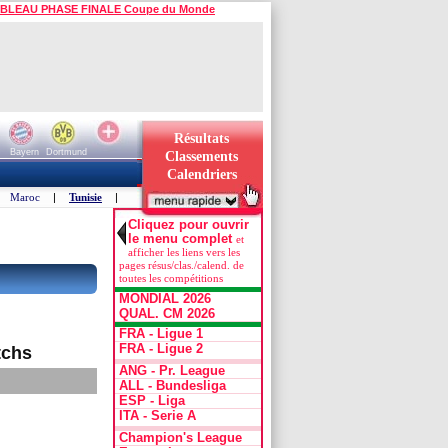
BLEAU PHASE FINALE Coupe du Monde
Résultats
Bayern
Dortmund
Classements
Calendriers
Maroc
|
Tunisie
|
Cliquez pour ouvrir
le menu complet
et
afficher les liens vers les
pages résus/clas./calend. de
toutes les compétitions
MONDIAL 2026
QUAL. CM 2026
FRA - Ligue 1
FRA - Ligue 2
tchs
ANG - Pr. League
ALL - Bundesliga
ESP - Liga
ITA - Serie A
Champion's League