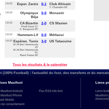
14h30
Esper. Zarzis
0-1
Club Africain
Y. Chamakhi 66'
14h30
Olympique
0-0
Monastir
n
Béja
t
14h30
CA Bizertin
2-0
CS Sfaxien
Khalil Sassi 21'
A. Bangoura 85'
14h30
Hammam-Lif
0-0
Métlaoui
14h30
Espéran. Tunis
3-0
US Tataouine
M. Ali Ben Hammouda
16'
M. Ali Ben Hammouda
51'
Raed Fadaa 86'
Tous les résultats & le calendrier
t (100% Football) : l'actualité du foot, des transferts et du mercat
ices Maxifoot
Liens pr
 Maxifoot Android
Flux RSS info foot
Liens foot
 Maxifoot iPhone
Maxifoot-
(livescore
web Mobile
x de consentement