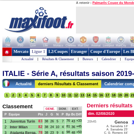
A retenir :
Palmarès Coupe du Mond
OM
PSG
Lyon
Lille
Monaco
Chelsea
Man Utd
Arsenal
Liverpool
ManCity
Ba
+ de clubs
Mercato
Ligue 1
L2/Coupes
Etranger
Coupe d'Europe
Les B
Actualité
|
Résultats & Classement
|
Buteurs
|
Calendrier
|
Equipe
ITALIE - Série A, résultats saison 201
Actualité
derniers Résultats & Classement
Calendrier comp
1
2
3
4
5
6
7
8
9
10
11
12
13
14
15
16
17
18
19
20
2
Derniers résultats
Classement
GENE.
DOM.
EXT.
dim. 02/08/2020
P
Equipe
Pts
J
G
N
P
Bp
Bc
Diff
76
+33
83
1
Juventus Turin
38
26
5
7
43
20h45
Genoa
3
81
+45
A. Sanabria 13'
82
2
Inter Milan
38
24
10
4
36
A. Sanabria 25'
98
+50
78
3
Atalanta Berga.
38
23
9
6
48
C. G. Romero 44'