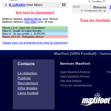
S. Castillejo 57'
23
3.
R. LUKAKU
(Inter Milan)
18h00
Brescia
1
E. Torregrossa 49', sp
Voir tout le classement
Meilleure attaque:
Atalanta Berga.
avec 98 buts
Tous les résultats
Meilleure défense:
Inter Milan
avec 36 buts
Places 1 à 4 : Ligue des Champions
Place 5 : Qualif. en Ligue Europa
Place 6 : 2e tour prélim. L. EUROPA
Places 18 à 20 : Relégation directe
Cliquez pour voir la légende et les infos du classement
Maxifoot (100% Football) : l'actua
Services Maxifoot
Contacts
Appli Maxifoot Android
Flu
La rédaction
Appli Maxifoot iPhone
Publicité
Site web Mobile
Recrutement
Choix de consentement
Infos légales
Liens football