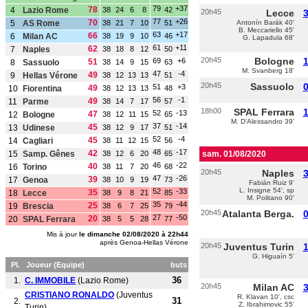
79
+37
78
4
Lazio Rome
38
24
6
8
42
20h45
Lecce
3
77
+26
70
5
AS Rome
38
21
7
10
51
Antonín Barák 40'
B. Meccariello 45'
63
+17
66
6
Milan AC
38
19
9
10
46
G. Lapadula 68'
61
+11
62
7
Naples
38
18
8
12
50
20h45
Bologne
1
69
+6
51
8
Sassuolo
38
14
9
15
63
M. Svanberg 18'
47
-4
49
9
Hellas Vérone
38
12
13
13
51
20h45
Sassuolo
0
51
+3
49
10
Fiorentina
38
12
13
13
48
56
-1
49
11
Parme
38
14
7
17
57
18h00
SPAL Ferrara
1
52
-13
47
12
Bologne
38
12
11
15
65
M. D'Alessandro 39'
37
-14
45
13
Udinese
38
12
9
17
51
52
-4
45
14
Cagliari
38
11
12
15
56
48
-17
42
15
Samp. Gênes
38
12
6
20
65
sam. 01/08/2020
46
-22
40
16
Torino
38
11
7
20
68
20h45
Naples
3
47
-26
39
17
Genoa
38
10
9
19
73
Fabián Ruiz 9'
L. Insigne 54', sp
52
-33
35
18
Lecce
38
9
8
21
85
M. Politano 90'
35
-44
25
19
Brescia
38
6
7
25
79
20h45
Atalanta Berga.
0
27
-50
20
20
SPAL Ferrara
38
5
5
28
77
Mis à jour
le dimanche 02/08/2020 à 22h44
après Genoa-Hellas Vérone
20h45
Juventus Turin
1
G. Higuaín 5'
Pl.
Joueur (Equipe)
buts
36
1.
C. IMMOBILE
(Lazio Rome)
20h45
Milan AC
3
CRISTIANO RONALDO
(Juventus
R. Klavan 10', csc
31
2.
Z. Ibrahimovic 55'
Turin)