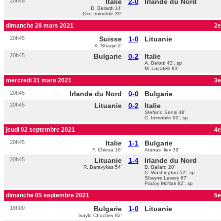
20h45
Italie
2-0
Irlande du Nord
D. Berardi 14'
Ciro Immobile 39'
dimanche 28 mars 2021
2e
20h45
Suisse
1-0
Lituanie
X. Shaqiri 2'
20h45
Bulgarie
0-2
Italie
A. Belotti 43', sp
M. Locatelli 83'
mercredi 31 mars 2021
3e
20h45
Irlande du Nord
0-0
Bulgarie
20h45
Lituanie
0-2
Italie
Stefano Sensi 48'
C. Immobile 90', sp
jeudi 02 septembre 2021
4e
20h45
Italie
1-1
Bulgarie
F. Chiesa 16'
Atanas Iliev 39'
20h45
Lituanie
1-4
Irlande du Nord
R. Baravykas 54'
D. Ballard 20'
C. Washington 52', sp
Shayne Lavery 67'
Paddy McNair 82', sp
dimanche 05 septembre 2021
5e
18h00
Bulgarie
1-0
Lituanie
Ivaylo Chochev 82'