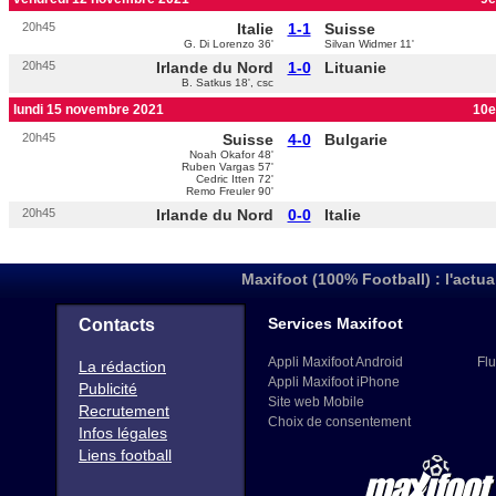
20h45
Italie
1-1
Suisse
G. Di Lorenzo 36'
Silvan Widmer 11'
20h45
Irlande du Nord
1-0
Lituanie
B. Satkus 18', csc
lundi 15 novembre 2021
10e
20h45
Suisse
4-0
Bulgarie
Noah Okafor 48'
Ruben Vargas 57'
Cedric Itten 72'
Remo Freuler 90'
20h45
Irlande du Nord
0-0
Italie
Maxifoot (100% Football) : l'actua
Services Maxifoot
Contacts
Appli Maxifoot Android
Flu
La rédaction
Appli Maxifoot iPhone
Publicité
Site web Mobile
Recrutement
Choix de consentement
Infos légales
Liens football