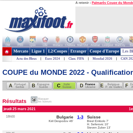
A retenir :
Palmarès Coupe du Mond
OM
PSG
Lyon
Lille
Monaco
Chelsea
Man Utd
Arsenal
Liverpool
ManCity
Ba
+ de clubs
Mercato
Ligue 1
L2/Coupes
Etranger
Coupe d'Europe
Les B
Actu des Bleus
|
Euro 2024
|
Class. FIFA
|
Mondial 2026
|
CAN 20
COUPE du MONDE 2022 - Qualificatio
Portugal
Espagne
Italie
France
Belgique
D
A
B
C
D
E
F
Serbie
Suède
Suisse
Ukraine
P. de Galles
A
Masquer
Résultats
les buteurs
jeudi 25 mars 2021
1e
18h00
Bulgarie
1-3
Suisse
Kiril Despodov 46'
Breel Embolo 7'
H. Seferovic 10'
Steven Zuber 13'