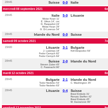
20h45
Suisse
0-0
Italie
mercredi 08 septembre 2021
6e
20h45
Italie
5-0
Lituanie
Moise Kean 11'
E. Utkus 14', csc
G. Raspadori 24'
Moise Kean 29'
G. Di Lorenzo 54'
20h45
Irlande du Nord
0-0
Suisse
samedi 09 octobre 2021
7e
15h00
Lituanie
3-1
Bulgarie
J. Lasickas 18'
Kiril Despodov 64'
Fedor Cernych 82'
Fedor Cernych 84'
20h45
Suisse
2-0
Irlande du Nord
Steven Zuber 45'
C. Fassnacht 90'
mardi 12 octobre 2021
8e
20h45
Bulgarie
2-1
Irlande du Nord
Todor Nedelev 53'
C. Washington 35'
Todor Nedelev 63'
20h45
Lituanie
0-4
Suisse
Breel Embolo 31'
Renato Steffen 42'
Breel Embolo 45'
M. Gavranovic 90'
vendredi 12 novembre 2021
9e