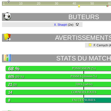
1
10
20
30
40
50
6
BUTEURS
X. Shaqiri
(2e)
AVERTISSEMENT
F. Cernych (
STATS DU MATC
68 %
POSSESSION
(%)
605
PASSES
(réussies %)
(89 %)
21
TIRS
(cadrés)
(9)
14
CORNERS JOUES
8
FAUTES SUBIES