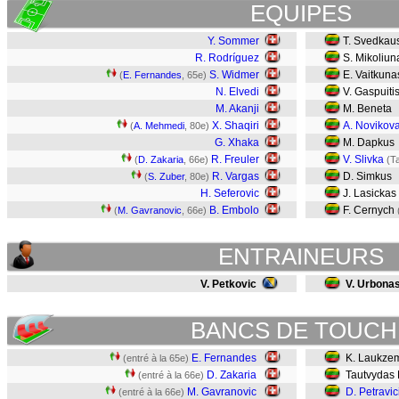
EQUIPES
Y. Sommer
T. Svedkau
R. Rodríguez
S. Mikoliun
S. Widmer
E. Vaitkuna
(
E. Fernandes
, 65e)
N. Elvedi
V. Gaspuiti
M. Akanji
M. Beneta
X. Shaqiri
A. Novikov
(
A. Mehmedi
, 80e)
G. Xhaka
M. Dapkus
R. Freuler
V. Slivka
(
D. Zakaria
, 66e)
(T
R. Vargas
D. Simkus
(
S. Zuber
, 80e)
H. Seferovic
J. Lasickas
B. Embolo
F. Cernych
(
M. Gavranovic
, 66e)
ENTRAINEURS
V. Petkovic
V. Urbona
BANCS DE TOUCH
E. Fernandes
K. Laukze
(entré à la 65e)
D. Zakaria
Tautvydas 
(entré à la 66e)
M. Gavranovic
D. Petravic
(entré à la 66e)