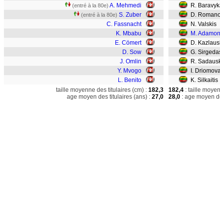
A. Mehmedi
R. Baravyk
(entré à la 80e)
S. Zuber
D. Romanov
(entré à la 80e)
C. Fassnacht
N. Valskis
K. Mbabu
M. Adamon
E. Cömert
D. Kazlaus
D. Sow
G. Sirgeda
J. Omlin
R. Sadaus
Y. Mvogo
I. Driomov
L. Benito
K. Silkaitis
taille moyenne des titulaires (cm) :
182,3
182,4
: taille moye
age moyen des titulaires (ans) :
27,0
28,0
: age moyen de