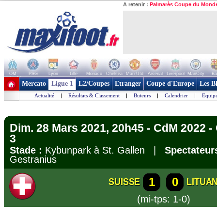
A retenir :
Palmarès Coupe du Mond
OM
PSG
Lyon
Lille
Monaco
Chelsea
Man Utd
Arsenal
Liverpool
ManCity
Ba
+ de clubs
Mercato
Ligue 1
L2/Coupes
Etranger
Coupe d'Europe
Les B
Actualité
|
Résultats & Classement
|
Buteurs
|
Calendrier
|
Equipe
Dim. 28 Mars 2021, 20h45 - CdM 2022 - 
3
Stade :
Kybunpark à St. Gallen |
Spectateurs
Gestranius
1
0
SUISSE
LITUAN
(mi-tps: 1-0)