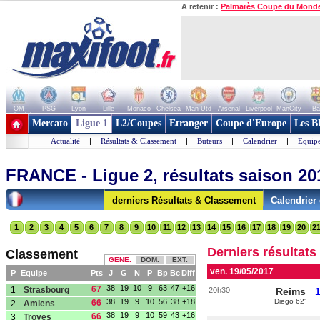
A retenir :
Palmarès Coupe du Mond
OM
PSG
Lyon
Lille
Monaco
Chelsea
Man Utd
Arsenal
Liverpool
ManCity
Ba
+ de clubs
Mercato
Ligue 1
L2/Coupes
Etranger
Coupe d'Europe
Les B
Actualité
|
Résultats & Classement
|
Buteurs
|
Calendrier
|
Equipe
FRANCE - Ligue 2, résultats saison 20
derniers Résultats & Classement
Calendrier
1
2
3
4
5
6
7
8
9
10
11
12
13
14
15
16
17
18
19
20
2
Derniers résultats
Classement
GENE.
DOM.
EXT.
ven. 19/05/2017
P
Equipe
Pts
J
G
N
P
Bp
Bc
Diff
38
19
10
9
63
47
+16
67
1
Strasbourg
20h30
Reims
1
38
19
9
10
56
38
+18
Diego 62'
66
2
Amiens
38
19
9
10
59
43
+16
66
3
Troyes