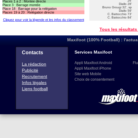
26'
Places 1 à 2 : Montée directe
Diallo 28'
Place 3 : Barrage montée
Bruno Grougi 32', sp
Place 18 : Barrage pour la relégation
Diallo 59'
Places 19 à 20 : Relégation directe
C. Battocchio 73'
C. Battocchio 84'
Cliquez pour voir la légende et les infos du classement
Tous les résultats
Maxifoot (100% Football) : l'actua
Services Maxifoot
Contacts
Appli Maxifoot Android
Flu
La rédaction
Appli Maxifoot iPhone
Publicité
Site web Mobile
Recrutement
Choix de consentement
Infos légales
Liens football