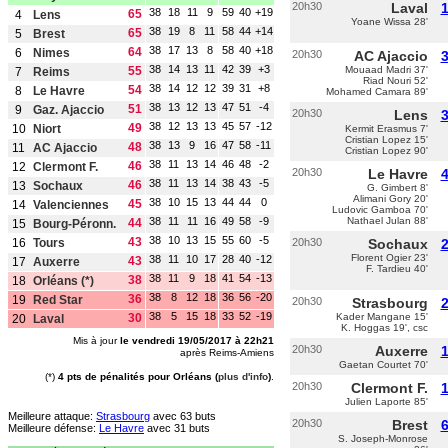
20h30
Laval
1
38
18
11
9
59
40
+19
65
4
Lens
Yoane Wissa 28'
38
19
8
11
58
44
+14
65
5
Brest
38
17
13
8
58
40
+18
64
6
Nimes
20h30
AC Ajaccio
3
38
14
13
11
42
39
+3
55
Mouaad Madri 37'
7
Reims
Riad Nouri 52'
38
14
12
12
39
31
+8
54
8
Le Havre
Mohamed Camara 89'
38
13
12
13
47
51
-4
51
9
Gaz. Ajaccio
20h30
Lens
3
38
12
13
13
45
57
-12
49
10
Niort
Kermit Erasmus 7'
Cristian Lopez 15'
38
13
9
16
47
58
-11
48
11
AC Ajaccio
Cristian Lopez 90'
38
11
13
14
46
48
-2
46
12
Clermont F.
20h30
Le Havre
4
38
11
13
14
38
43
-5
46
13
Sochaux
G. Gimbert 8'
Alimani Gory 20'
38
10
15
13
44
44
0
45
14
Valenciennes
Ludovic Gamboa 70'
38
11
11
16
49
58
-9
Nathael Julan 88'
44
15
Bourg-Péronn.
38
10
13
15
55
60
-5
43
16
Tours
20h30
Sochaux
2
Florent Ogier 23'
38
11
10
17
28
40
-12
43
17
Auxerre
F. Tardieu 40'
38
11
9
18
41
54
-13
38
18
Orléans
(*)
38
8
12
18
36
56
-20
36
19
Red Star
20h30
Strasbourg
2
38
5
15
18
33
52
-19
30
Kader Mangane 15'
20
Laval
K. Hoggas 19', csc
Mis à jour
le vendredi 19/05/2017 à 22h21
20h30
Auxerre
1
après Reims-Amiens
Gaetan Courtet 70'
(*)
4 pts de pénalités pour Orléans (
plus d'info
)
.
20h30
Clermont F.
1
Julien Laporte 85'
Meilleure attaque:
Strasbourg
avec 63 buts
20h30
Brest
6
Meilleure défense:
Le Havre
avec 31 buts
S. Joseph-Monrose