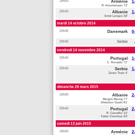
18h00
Arménie
1
R. Arzumanyan 73'
20h45
Albanie
1
Ermir Lenjani 38'
mardi 14 octobre 2014
20h45
Danemark
0
20h45
Serbie
vendredi 14 novembre 2014
20h45
Portugal
1
C. Ronaldo 72'
20h45
Serbie
1
Zoran Tosic 4'
dimanche 29 mars 2015
18h00
Albanie
2
Mergim Mavraj 77'
Shkelzen Gashi 81'
20h45
Portugal
2
R. Carvalho 10'
Fabio Coentrao 63'
samedi 13 juin 2015
18h00
Arménie
2