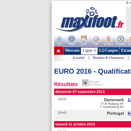
A r
OM
PSG
Lyon
Lille
Monaco
Chelsea
Ma
+ de clubs
Mercato
Ligue 1
L2/Coupes
Etran
Actualité
|
Résultats & Classement
|
EURO 2016 - Qualificat
Masquer
Résultats
les buteurs
dimanche 07 septembre 2014
18h00
Danemark
2
P.-E Hojbjerg 65'
T. Kahlenberg 80'
20h45
Portugal
0
samedi 11 octobre 2014