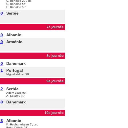
C. Ronaldo 29', sp
C. Ronaldo 55'
C. Ronaldo 58'
-0
Serbie
7e journée
-0
Albanie
-0
Arménie
8e journée
-0
Danemark
-1
Portugal
Miguel Veloso 90'
9e journée
-2
Serbie
Adem Ljajic 90'
A. Kolarov 90'
-0
Danemark
10e journée
-3
Albanie
K. Hovhannisyan 9', csc
Berat Djimsiti 23'