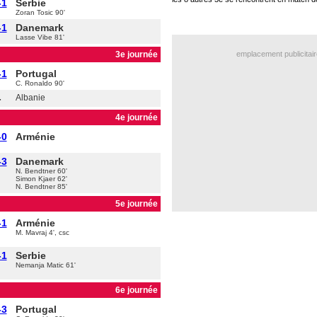
-1
Serbie
Zoran Tosic 90'
-1
Danemark
Lasse Vibe 81'
3e journée
emplacement publicitair
-1
Portugal
C. Ronaldo 90'
-
Albanie
4e journée
-0
Arménie
-3
Danemark
N. Bendtner 60'
Simon Kjaer 62'
N. Bendtner 85'
5e journée
-1
Arménie
M. Mavraj 4', csc
-1
Serbie
Nemanja Matic 61'
6e journée
-3
Portugal