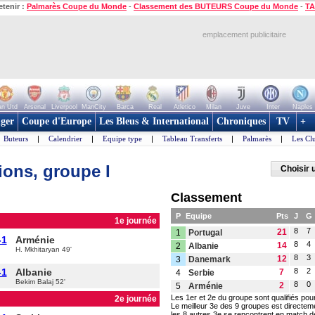
etenir :
Palmarès Coupe du Monde
-
Classement des BUTEURS Coupe du Monde
-
TA
emplacement publicitaire
n Utd
Arsenal
Liverpool
ManCity
Barca
Real
Atletico
Milan
Juve
Inter
Naples
ger
Coupe d'Europe
Les Bleus & International
Chroniques
TV
+
Buteurs
|
Calendrier
|
Equipe type
|
Tableau Transferts
|
Palmarès
|
Les Cl
ions, groupe I
Choisir 
Classement
P
Equipe
Pts
J
G
1e journée
8
7
21
1
Portugal
-1
Arménie
8
4
14
2
Albanie
H. Mkhitaryan 49'
8
3
12
3
Danemark
-1
Albanie
8
2
7
4
Serbie
Bekim Balaj 52'
8
0
2
5
Arménie
Les 1er et 2e du groupe sont qualifiés po
2e journée
Le meilleur 3e des 9 groupes est directemen
les 8 autres 3e se rencontrent en match d