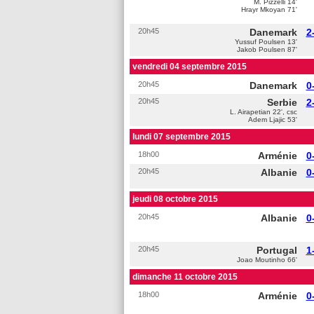
M. Pizzelli 14'
Hrayr Mkoyan 71'
20h45
Danemark
2
Yussuf Poulsen 13'
Jakob Poulsen 87'
vendredi 04 septembre 2015
20h45
Danemark
0
20h45
Serbie
2
L. Airapetian 22', csc
Adem Ljajic 53'
lundi 07 septembre 2015
18h00
Arménie
0
20h45
Albanie
0
jeudi 08 octobre 2015
20h45
Albanie
0
20h45
Portugal
1
Joao Moutinho 66'
dimanche 11 octobre 2015
18h00
Arménie
0