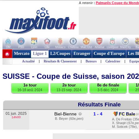
A retenir :
Palmarès Coupe du Mond
OM
PSG
Lyon
Lille
Monaco
Chelsea
Man Utd
Arsenal
Liverpool
ManCity
Ba
+ de clubs
Mercato
Ligue 1
L2/Coupes
Etranger
Coupe d'Europe
Les B
Actualité
|
Résultats & Classement
|
Buteurs
|
Calendrier
|
Equipe
SUISSE - Coupe de Suisse, saison 20
1e tour
2e tour
8e de finale
1
16-18 aoû. 2024
13-15 sep. 2024
3-5 déc. 2024
25
Résultats Finale
01 jun. 2025
Biel-Bienne
1 - 4
FC Bale
(d
14h00
B. Beyer (60e,pen)
A. De Freitas (35
X. Shaqiri (67e,pe
M. Soticek (78e)
,