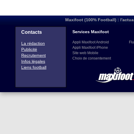
Maxifoot (100% Football) : l'actua
Services Maxifoot
Contacts
Appli Maxifoot Android
Flu
La rédaction
Appli Maxifoot iPhone
Publicité
Site web Mobile
Recrutement
Choix de consentement
Infos légales
Liens football