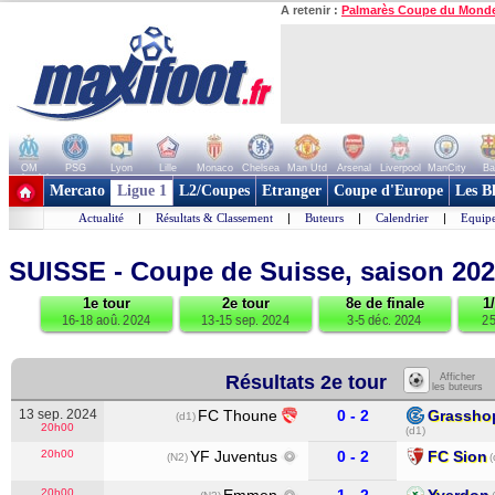
A retenir :
Palmarès Coupe du Mond
OM
PSG
Lyon
Lille
Monaco
Chelsea
Man Utd
Arsenal
Liverpool
ManCity
Ba
+ de clubs
Mercato
Ligue 1
L2/Coupes
Etranger
Coupe d'Europe
Les B
Actualité
|
Résultats & Classement
|
Buteurs
|
Calendrier
|
Equipe
SUISSE - Coupe de Suisse, saison 20
1e tour
2e tour
8e de finale
1
16-18 aoû. 2024
13-15 sep. 2024
3-5 déc. 2024
25
Résultats 2e tour
Afficher
les buteurs
13 sep. 2024
FC Thoune
0 - 2
Grassho
(d1)
20h00
(d1)
20h00
YF Juventus
0 - 2
FC Sion
(N2)
(
20h00