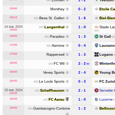
Emmen
1 - 2
Yverdon
(N2)
20h00
Monthey
0 - 2
Etoile C
20h15
Besa St. Gallen
1 - 6
Biel-Bie
(N2)
14 sep. 2024
Langenthal
1 - 0
Stade La
(N2)
15h00
(d2)
16h00
Paradiso
1 - 3
St Gall
(N2)
(d1
17h00
Aemme
0 - 4
Lausann
(N2)
17h00
Rapperswil
1 - 3
Lugano
(
18h00
FC Wil
2 - 2
Winterth
ap
(d2)
18h00
Vevey Sports
2 - 4
Young B
18h30
Le Locle Sports
0 - 3
FC Zuric
(N2)
15 sep. 2024
Schaffhausen
2 - 1
Servette
(d2)
14h30
16h00
FC Aarau
1 - 0
Lucerne
(d2)
(
16h00
Gambarogno-Contone
1 - 2
Bellinzo
(N2)