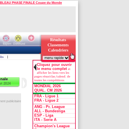
BLEAU PHASE FINALE Coupe du Monde
Résultats
Bayern
Dortmund
Classements
Calendriers
ubs
|
Cliquez pour ouvrir
le menu complet
et
afficher les liens vers les
pages résus/clas./calend. de
inale
▶
toutes les compétitions
vr. 2024
MONDIAL 2026
QUAL. CM 2026
FRA - Ligue 1
FRA - Ligue 2
nt publicitaire
ANG - Pr. League
ALL - Bundesliga
ESP - Liga
ITA - Serie A
Champion's League