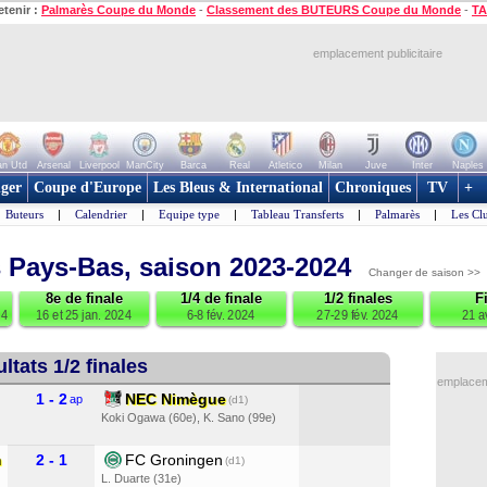
etenir :
Palmarès Coupe du Monde
-
Classement des BUTEURS Coupe du Monde
-
TA
emplacement publicitaire
n Utd
Arsenal
Liverpool
ManCity
Barca
Real
Atletico
Milan
Juve
Inter
Naples
ger
Coupe d'Europe
Les Bleus & International
Chroniques
TV
+
Buteurs
|
Calendrier
|
Equipe type
|
Tableau Transferts
|
Palmarès
|
Les Cl
 Pays-Bas, saison 2023-2024
Changer de saison >>
8e de finale
1/4 de finale
1/2 finales
F
24
16 et 25 jan. 2024
6-8 fév. 2024
27-29 fév. 2024
21 a
ltats 1/2 finales
emplaceme
n
1 - 2
NEC Nimègue
ap
(d1)
Koki Ogawa (60e)
,
K. Sano (99e)
)
m
2 - 1
FC Groningen
(d1)
L. Duarte (31e)