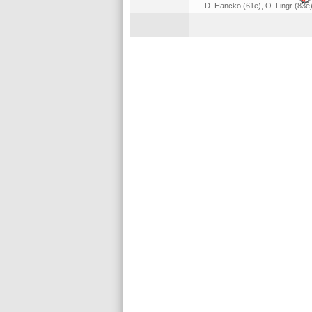
D. Hancko (61e)
,
O. Lingr (83e