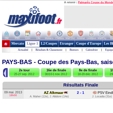
A retenir :
Palmarès Coupe du Mond
OM
PSG
Lyon
Lille
Monaco
Chelsea
Man Utd
Arsenal
Liverpool
ManCity
Ba
+ de clubs
Mercato
Ligue 1
L2/Coupes
Etranger
Coupe d'Europe
Les B
Actualité
|
Résultats & Classement
|
Buteurs
|
Calendrier
|
Equipe
PAYS-BAS - Coupe des Pays-Bas, sai
◀
2e tour
16e de finale
8e de finale
1
012
25-27 sep. 2012
30/10-1 nov. 2012
18-20 déc. 2012
29
Résultats Finale
09 mai. 2013
AZ Alkmaar
2 - 1
PSV Eind
18h00
A. Maher (12e)
,
J. Altidore (14e)
J. Locadia (31e)