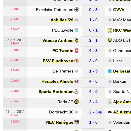
20h00
Excelsior Rotterdam
0 - 3
GVVV
20h00
Achilles '29
1 - 0
MVV Maas
20h45
PEC Zwolle
0 - 1
RKC Waa
26 oct. 2011
Vitesse Arnhem
2 - 1
ADO La 
18h45
20h00
FC Twente
4 - 3
Genemui
20h00
PSV Eindhoven
3 - 0
Lisse
20h00
De Treffers
1 - 5
De Graa
20h00
Heracles Almelo
4 - 0
Berkum
20h00
Sparta Rotterdam
4 - 0
Sparta Ni
20h45
Roda JC
2 - 4
Ajax Am
27 oct. 2011
Dordrecht 90
2 - 3
AZ Alkm
ap
18h45
20h00
NEC Nimègue
1 - 0
Volenda