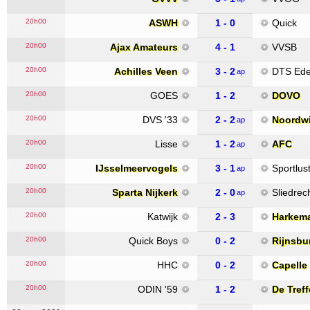
20h00
ASWH
1 - 0
Quick
20h00
Ajax Amateurs
4 - 1
VVSB
20h00
Achilles Veen
3 - 2
DTS Ed
ap
20h00
GOES
1 - 2
DOVO
20h00
DVS '33
2 - 2
Noordwi
ap
20h00
Lisse
1 - 2
AFC
ap
20h00
IJsselmeervogels
3 - 1
Sportlust
ap
20h00
Sparta Nijkerk
2 - 0
Sliedrec
ap
20h00
Katwijk
2 - 3
Harkem
20h00
Quick Boys
0 - 2
Rijnsbu
20h00
HHC
0 - 2
Capelle
20h00
ODIN '59
1 - 2
De Treff