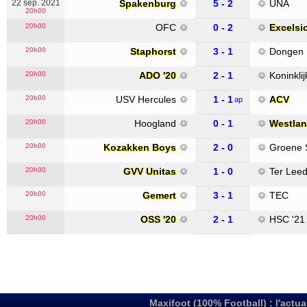
22 sep. 2021
Spakenburg
5 - 2
UNA
20h00
20h00
OFC
0 - 2
Excelsi
20h00
Staphorst
3 - 1
Dongen
20h00
ADO '20
2 - 1
Koninkli
20h00
USV Hercules
1 - 1
ACV
ap
20h00
Hoogland
0 - 1
Westlan
20h00
Kozakken Boys
2 - 0
Groene 
20h00
GVV Unitas
1 - 0
Ter Lee
20h00
Gemert
3 - 1
TEC
20h00
OSS '20
2 - 1
HSC '21
Maxifoot (100% Football) : l'actua