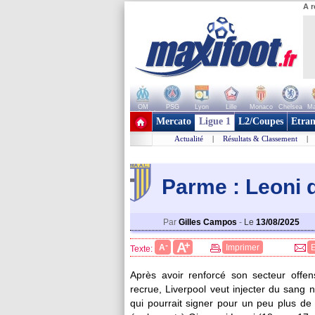
A r
OM
PSG
Lyon
Lille
Monaco
Chelsea
Ma
+ de clubs
Mercato
Ligue 1
L2/Coupes
Etran
Actualité
|
Résultats & Classement
|
Parme : Leoni 
Par
Gilles Campos
-
Le
13/08/2025
+
A
-
A
Imprimer
Texte:
Après avoir renforcé son secteur offens
recrue, Liverpool veut injecter du sang
qui pourrait signer pour un peu plus de 