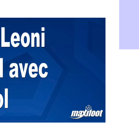
Rennes : H
06/08
Man City :
06/08
Man Utd : Z
06/08
Amical : M
06/08
Nantes : De
06/08
OM : le clu
06/08
Monaco : l
06/08
FIFA : Teb
06/08
FIFA : l'UE
06/08
PSG : Teba
06/08
Real : Vini
06/08
Lyon : Man
06/08
OM : une o
06/08
Real : c'es
06/08
Troyes : Ju
06/08
PSG : Aklio
06/08
OM : une o
06/08
PSG : cont
06/08
Ouganda : 
06/08
Arsenal : A
06/08
Chelsea : P
06/08
FIFA : le 
06/08
PSG : l'ét
06/08