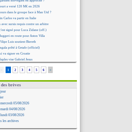
 gardien norvégien en approche ?
urt a versé 120 M€ en 2026
tours dans le groupe face à Man Utd ?
n Carlos va partir en Italie
n avec sursis requis contre un arbitre
c'est signé pour Luca Zidane (off.)
 Ruggeri en route pour Aston Villa
ilipe Luis soutient Biereth
gala prêté à Getafe (officiel)
i va signer en Croatie
Naples vise Gabriel Jesus
tantuono prêté à la Fiorentina (off.)
<
1
2
3
4
5
6
>
 accord avec le Barça pour Rodri ?
aise a prolongé (officiel)
omiyasu a convaincu (officiel)
 des brèves
nesio - "ce n'est pas idéal"
 jour
 Oppong signe pour 4 ans (officiel)
ier
erpool va proposer 115 M€ pour Barcola
 mercredi 05/08/2026
la démission d'Infantino réclamée
 mardi 04/08/2026
e, deux pistes se détachent
 lundi 03/08/2026
ilipe Luis veut remplacer Akliouche
s les archives
 Luca Zidane va changer de club
grova très clair sur son futur