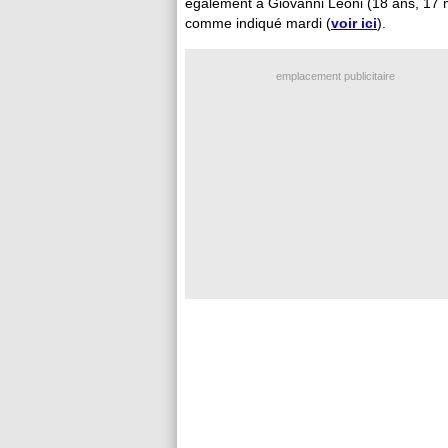
également à Giovanni
Leoni
(18 ans, 17 m
comme indiqué mardi (
voir ici
).
emplacement publicitaire