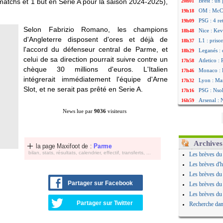
atchs et 1 but en Serie A pour la saison 2024-2025),
Brest : un
20h01
OM : McCo
19h18
PSG : 4 re
19h09
Selon Fabrizio Romano, les champions
Nice : Kevi
18h48
d'Angleterre disposent d'ores et déjà de
L1 : priso
18h37
l'accord du défenseur central de Parme, et
Leganés : 
18h29
celui de sa direction pourrait suivre contre un
Atletico :
17h58
chèque 30 millions d'euros. L'Italien
Monaco : F
17h46
intégrerait immédiatement l'équipe d'Arne
Lyon : Man
17h32
Slot, et ne serait pas prêté en Serie A.
PSG : Nsok
17h16
Arsenal : 
16h59
Real : Mas
16h37
News lue par
9036
visiteurs
Man City :
16h33
Rennes : H
16h27
Palace : T
16h22
Archives
la page Maxifoot de :
Parme
OM : B. Ge
16h07
bilan, stats, résultats, calendrier, effectif, transferts, ...
Les brèves du
TFC : Sion
15h46
Les brèves d'h
PSG : Liv
15h41
Les brèves du
Norvège : 
15h20
Partager sur Facebook
Les brèves du
PSG : Mbay
14h55
Les brèves du
Monaco : F
14h38
Partager sur Twitter
Recherche dan
Grenade :
14h19
Juve : Zhe
13h56