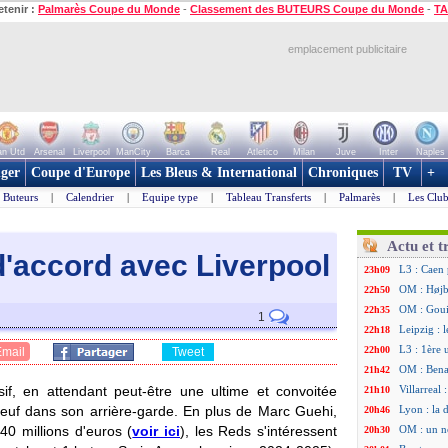
etenir :
Palmarès Coupe du Monde
-
Classement des BUTEURS Coupe du Monde
-
TA
emplacement publicitaire
n Utd
Arsenal
Liverpool
ManCity
Barca
Real
Atletico
Milan
Juve
Inter
Naples
ger
Coupe d'Europe
Les Bleus & International
Chroniques
TV
+
Buteurs
|
Calendrier
|
Equipe type
|
Tableau Transferts
|
Palmarès
|
Les Club
Actu et t
d'accord avec Liverpool
L3 : Caen 
23h09
OM : Højbj
22h50
OM : Goui
22h35
1
Leipzig : l
22h18
L3 : 1ère 
22h00
Email
Tweet
OM : Bena
21h42
if, en attendant peut-être une ultime et convoitée
Villarreal
21h10
 neuf dans son arrière-garde. En plus de Marc Guehi,
Lyon : la 
20h46
40 millions d'euros (
voir ici
), les Reds s'intéressent
OM : un n
20h30