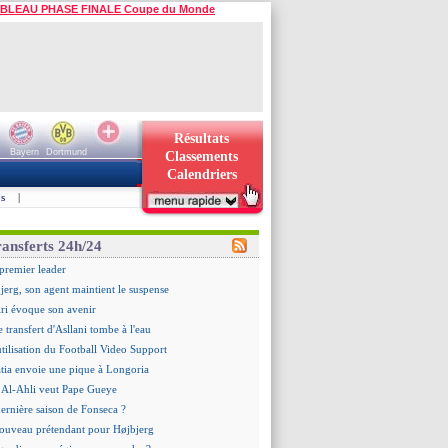
BLEAU PHASE FINALE Coupe du Monde
Résultats
Bayern
Dortmund
Classements
Calendriers
s
|
ransferts 24h/24
premier leader
erg, son agent maintient le suspense
ri évoque son avenir
e transfert d'Asllani tombe à l'eau
utilisation du Football Video Support
tia envoie une pique à Longoria
 : Al-Ahli veut Pape Gueye
dernière saison de Fonseca ?
ouveau prétendant pour Højbjerg