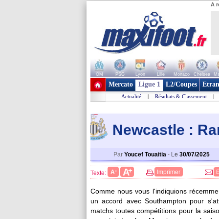
A r
OM
PSG
Lyon
Lille
Monaco
Chelsea
Ma
+ de clubs
Mercato
Ligue 1
L2/Coupes
Etran
Actualité
|
Résultats & Classement
|
Newcastle : Ra
Par
Youcef Touaitia
-
Le
30/07/2025
+
A
-
A
Imprimer
Texte:
Comme nous vous l'indiquions récemmen
un accord avec Southampton pour s'at
matchs toutes compétitions pour la saiso