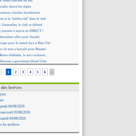
Le Mans concède un nul
rinho durcit les règles
oulouse s'incline lourdement
ia et la "médiocrité" dans le club
: Guimarães, le club se défend
re journée à suivre en DIRECT !
deuxième offre pour Suzuki
roupe pour le match face à Man Utd
ur où tout a basculé pour Benatia
Reine-Adélaïde, le sort s'acharne...
Mawissa a gravement blessé Uche
rd avec la Real Sociedad pour Aguerd
<
1
2
3
4
5
6
>
aujo va partir en prêt à Liverpool
 pousse pour Gouiri
le groupe pour défier le PSG
 des brèves
premier leader
 jour
erg, son agent maintient le suspense
ier
i évoque son avenir
 jeudi 06/08/2026
e transfert d'Asllani tombe à l'eau
 mercredi 05/08/2026
tilisation du Football Video Support
 mardi 04/08/2026
ia envoie une pique à Longoria
s les archives
: Al-Ahli veut Pape Gueye
ernière saison de Fonseca ?