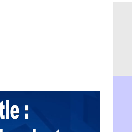
OM : un no
07/08
Brest : un
07/08
OM : McCo
07/08
PSG : 4 re
07/08
Nice : Kevi
07/08
L1 : prison
07/08
Leganés : c
07/08
Atletico : 
07/08
Monaco : Fi
07/08
Lyon : Mang
07/08
PSG : Nsoki
07/08
Arsenal : N
07/08
Real : Mast
07/08
Man City :
07/08
Rennes : Ha
07/08
Palace : To
07/08
OM : B. Gen
07/08
TFC : Sion
07/08
PSG : Live
07/08
Norvège : 
07/08
PSG : Mbay
07/08
Monaco : F
07/08