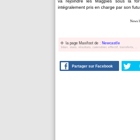
va rejoindre les Magpies sous la fo
intégralement pris en charge par son futur
News l
la page Maxifoot de :
Newcastle
bilan, stats, résultats, calendrier, effectif, transferts, ...
Partager sur Facebook