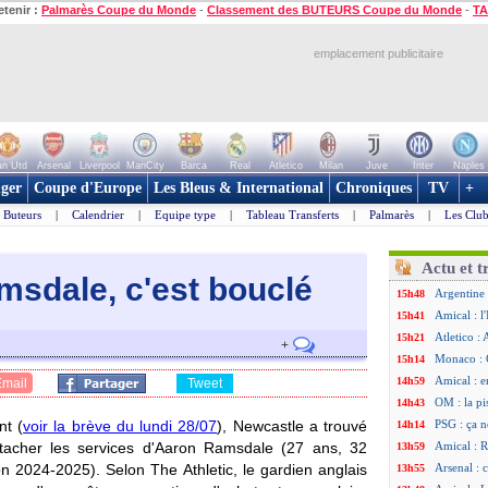
etenir :
Palmarès Coupe du Monde
-
Classement des BUTEURS Coupe du Monde
-
TA
emplacement publicitaire
n Utd
Arsenal
Liverpool
ManCity
Barca
Real
Atletico
Milan
Juve
Inter
Naples
ger
Coupe d'Europe
Les Bleus & International
Chroniques
TV
+
Buteurs
|
Calendrier
|
Equipe type
|
Tableau Transferts
|
Palmarès
|
Les Club
Actu et t
msdale, c'est bouclé
Argentine 
15h48
Amical : l'
15h41
Atletico : 
15h21
+
Monaco : C
15h14
Amical : e
14h59
Email
Tweet
OM : la pi
14h43
t (
voir la brève du lundi 28/07
), Newcastle a trouvé
PSG : ça n
14h14
tacher les services d'Aaron
Ramsdale
(27 ans, 32
Amical : R
13h59
n 2024-2025). Selon The Athletic, le gardien anglais
Arsenal : 
13h55