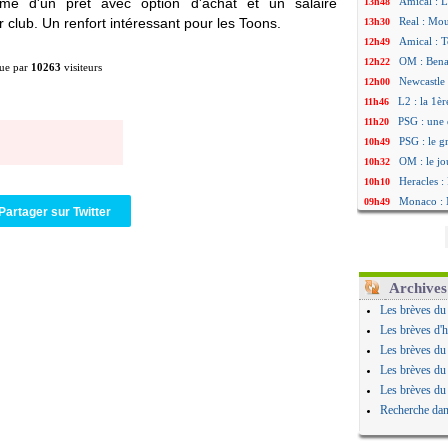
rme d'un prêt avec option d'achat et un salaire
Amical : 
13h48
 club. Un renfort intéressant pour les Toons.
Real : Mou
13h30
Amical : T
12h49
OM : Benat
12h22
ue par
10263
visiteurs
Newcastle 
12h00
L2 : la 1è
11h46
PSG : une 
11h20
PSG : le g
10h49
OM : le jo
10h32
Heracles : 
10h10
Monaco : 
09h49
Partager sur Twitter
OM : acco
09h35
Barça : Ar
09h08
OM : Côme
08h54
Man Utd : 
08h32
Archives
L3 : Caen 
07/08
Les brèves du
OM : Højbj
07/08
Les brèves d'h
OM : Gouir
07/08
Les brèves du
Leipzig : l
07/08
Les brèves du
L3 : 1ère u
07/08
Les brèves du
OM : Benat
07/08
Recherche dan
Villarreal 
07/08
Lyon : la d
07/08