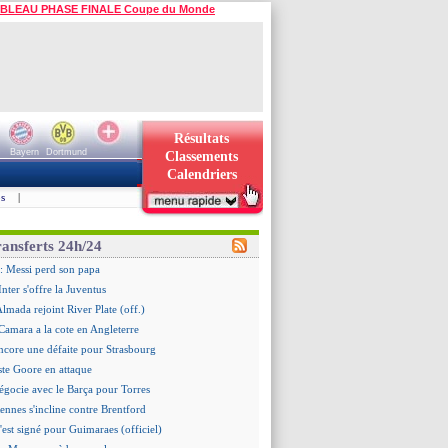
BLEAU PHASE FINALE Coupe du Monde
Résultats
Bayern
Dortmund
Classements
Calendriers
s
|
ransferts 24h/24
: Messi perd son papa
Inter s'offre la Juventus
Almada rejoint River Plate (off.)
amara a la cote en Angleterre
ncore une défaite pour Strasbourg
ste Goore en attaque
égocie avec le Barça pour Torres
ennes s'incline contre Brentford
c'est signé pour Guimaraes (officiel)