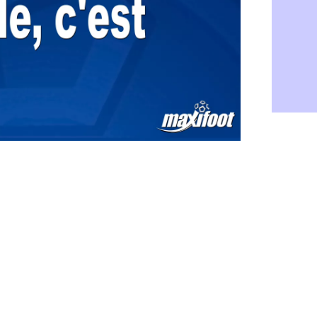
Grenade : 
07/08
Juve : Zheg
07/08
OM : Aguer
07/08
Arsenal : G
07/08
Nantes : d
07/08
Monaco : l
07/08
Man Utd : B
07/08
Man City :
07/08
Naples : l
07/08
OM : Lucas
07/08
PSG : le co
07/08
PSG : une 
07/08
Francfort :
07/08
Strasbourg 
07/08
Monaco : F
07/08
Dortmund :
07/08
Barça : pr
07/08
Argentine :
07/08
Tottenham 
07/08
Barça : l'a
07/08
FIFA : la C
06/08
CdM 2030 :
06/08
Rennes : Em
06/08