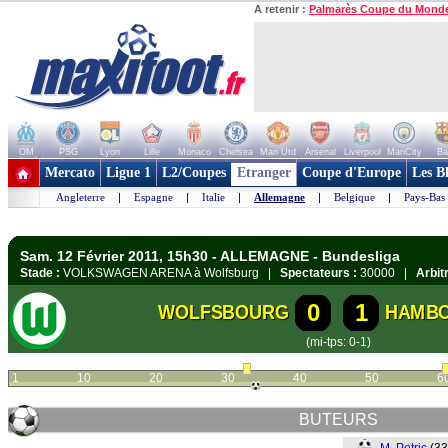
A retenir :
Palmarès Coupe du Mond
OM
PSG
Lyon
Lille
Monaco
Chelsea
Man Utd
Arsenal
Liverpool
ManCity
Ba
+ de clubs
Mercato
Ligue 1
L2/Coupes
Etranger
Coupe d'Europe
Les B
Angleterre
|
Espagne
|
Italie
|
Allemagne
|
Belgique
|
Pays-Bas
Sam. 12 Février 2011, 15h30 - ALLEMAGNE - Bundesliga
Stade :
VOLKSWAGEN ARENA à Wolfsburg |
Spectateurs :
30000 |
Arbitr
0
1
WOLFSBOURG
HAMBO
(mi-tps: 0-1)
1
10
20
30
40
50
6
BUTEURS