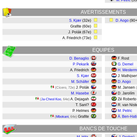
M. Petric
(33
AVERTISSEMENTS
S. Kjær
(32e)
D. Aogo
(90
Grafite (60e)
J. Polák (67e)
A. Friedrich (73e)
EQUIPES
D. Benaglio
F. Rost
P. Pekarík
G. Demel
A. Friedrich
H. Wester
S. Kjær
J. Mathijse
M. Schäfer
D. Aogo
J. Polák
M. Jansen
(Cícero, 72e)
(
M. Hasebe
D. Jarolím
A. Dejagah
Zé Roberto
(
Ja-Cheol Koo
, 64e)
T. Sanl?
R. van Nist
P. Helmes
M. Petric
Grafite
Ä. Ben-Hati
(
Mbokani
, 64e)
BANCS DE TOUCHE