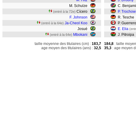
M. Hitz
J. Drobný
M. Schulze
C. Benjam
Cícero
P. Trochow
(entré à la 72e)
F. Johnson
R. Tesche
Ja-Cheol Koo
P. Guerrer
(entré à la 64e)
Josué
E. Elia
(ent
Mbokani
J. Pitroipa
(entré à la 64e)
taille moyenne des titulaires (cm) :
183,7
184,8
: taille moye
age moyen des titulaires (ans) :
32,5
35,3
: age moyen de