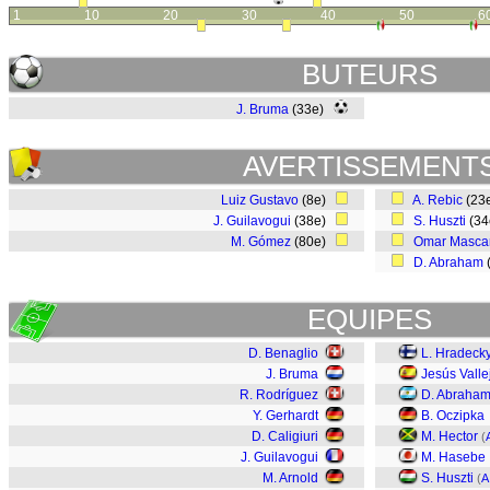
1
10
20
30
40
50
6
BUTEURS
J. Bruma
(33e)
AVERTISSEMENT
Luiz Gustavo
(8e)
A. Rebic
(23
J. Guilavogui
(38e)
S. Huszti
(3
M. Gómez
(80e)
Omar Mascar
D. Abraham
EQUIPES
D. Benaglio
L. Hradeck
J. Bruma
Jesús Valle
R. Rodríguez
D. Abraha
Y. Gerhardt
B. Oczipka
D. Caligiuri
M. Hector
(
J. Guilavogui
M. Hasebe
M. Arnold
S. Huszti
(
A