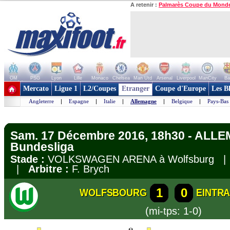
A retenir :
Palmarès Coupe du Mond
OM
PSG
Lyon
Lille
Monaco
Chelsea
Man Utd
Arsenal
Liverpool
ManCity
Ba
+ de clubs
Mercato
Ligue 1
L2/Coupes
Etranger
Coupe d'Europe
Les B
Angleterre
|
Espagne
|
Italie
|
Allemagne
|
Belgique
|
Pays-Bas
Sam. 17 Décembre 2016, 18h30 - ALL
Bundesliga
Stade :
VOLKSWAGEN ARENA à Wolfsburg 
|
Arbitre :
F. Brych
1
0
WOLFSBOURG
EINTR
(mi-tps: 1-0)