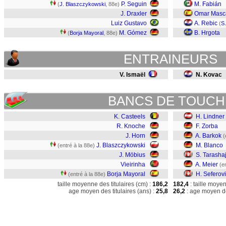
P. Seguin
M. Fabián
(
J. Blaszczykowski
, 88e)
J. Draxler
Omar Masca
Luiz Gustavo
A. Rebic
(
S.
M. Gómez
B. Hrgota
(
Borja Mayoral
, 88e)
ENTRAINEURS
V. Ismaël
N. Kovac
BANCS DE TOUCH
K. Casteels
H. Lindner
R. Knoche
F. Zorba
J. Horn
A. Barkok
(
J. Blaszczykowski
M. Blanco
(entré à la 88e)
J. Möbius
S. Tarasha
Vieirinha
A. Meier
(e
Borja Mayoral
H. Seferov
(entré à la 88e)
taille moyenne des titulaires (cm) :
186,2
182,4
: taille moye
age moyen des titulaires (ans) :
25,8
26,2
: age moyen de