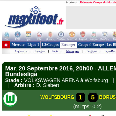
A retenir :
Palmarès Coupe du Mond
OM
PSG
Lyon
Lille
Monaco
Chelsea
Man Utd
Arsenal
Liverpool
ManCity
Ba
+ de clubs
Mercato
Ligue 1
L2/Coupes
Etranger
Coupe d'Europe
Les B
Angleterre
|
Espagne
|
Italie
|
Allemagne
|
Belgique
|
Pays-Bas
Mar. 20 Septembre 2016, 20h00 - ALL
Bundesliga
Stade :
VOLKSWAGEN ARENA à Wolfsburg 
|
Arbitre :
D. Siebert
1
5
WOLFSBOURG
BORUS
(mi-tps: 0-2)