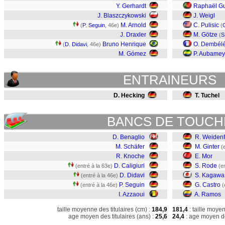
Y. Gerhardt
Raphaël Gu
J. Blaszczykowski
J. Weigl
M. Arnold
C. Pulisic
(
P. Seguin
, 46e)
(
J. Draxler
M. Götze
(
S
Bruno Henrique
O. Dembél
(
D. Didavi
, 46e)
M. Gómez
P. Aubame
ENTRAINEURS
D. Hecking
T. Tuchel
BANCS DE TOUCH
D. Benaglio
R. Weidenf
M. Schäfer
M. Ginter
(
R. Knoche
E. Mor
D. Caligiuri
S. Rode
(entré à la 63e)
(e
D. Didavi
S. Kagawa
(entré à la 46e)
P. Seguin
G. Castro
(entré à la 46e)
(
I. Azzaoui
A. Ramos
taille moyenne des titulaires (cm) :
184,9
181,4
: taille moye
age moyen des titulaires (ans) :
25,6
24,4
: age moyen de