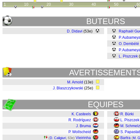
1
10
20
30
40
50
6
BUTEURS
D. Didavi
(53e)
Raphaël Gue
P. Aubamey
O. Dembélé
P. Aubamey
L. Piszczek
AVERTISSEMENT
M. Arnold
(13e)
J. Blaszczykowski
(25e)
EQUIPES
K. Casteels
R. Bürki
R. Rodríguez
L. Piszczek
J. Bruma
M. Schmelz
P. Wollscheid
S. Papasta
Vieirinha
Bartra
(
D. Caligiuri
, 63e)
(
M. G