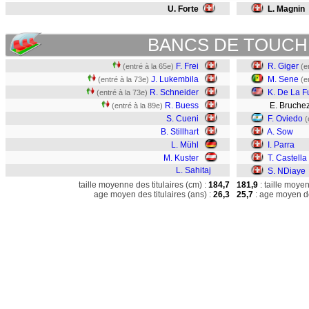
U. Forte
L. Magnin
BANCS DE TOUCH
F. Frei
R. Giger
(entré à la 65e)
(e
J. Lukembila
M. Sene
(entré à la 73e)
(e
R. Schneider
K. De La F
(entré à la 73e)
R. Buess
E. Bruche
(entré à la 89e)
S. Cueni
F. Oviedo
(
B. Stillhart
A. Sow
L. Mühl
I. Parra
M. Kuster
T. Castella
L. Sahitaj
S. NDiaye
taille moyenne des titulaires (cm) :
184,7
181,9
: taille moye
age moyen des titulaires (ans) :
26,3
25,7
: age moyen de