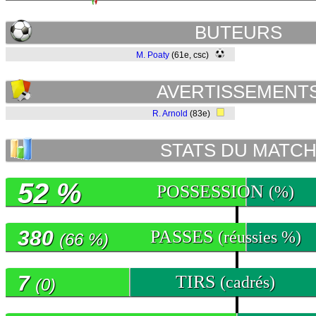
BUTEURS
M. Poaty
(61e, csc)
AVERTISSEMENT
R. Arnold
(83e)
STATS DU MATC
52 %
POSSESSION
(%)
380
PASSES
(réussies %)
(66 %)
7
TIRS
(cadrés)
(0)