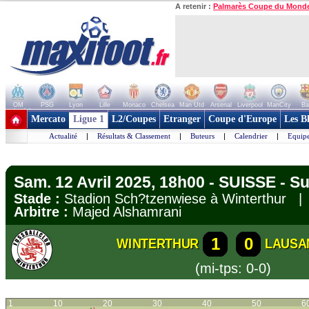
A retenir :
Palmarès Coupe du Mond
OM
PSG
Lyon
Lille
Monaco
Chelsea
Man Utd
Arsenal
Liverpool
ManCity
Ba
+ de clubs
Mercato
Ligue 1
L2/Coupes
Etranger
Coupe d'Europe
Les B
Actualité
|
Résultats & Classement
|
Buteurs
|
Calendrier
|
Equipe
Sam. 12 Avril 2025, 18h00 - SUISSE - 
Stade :
Stadion Sch?tzenwiese à Winterthur 
Arbitre :
Majed Alshamrani
1
0
WINTERTHUR
LAUSA
(mi-tps: 0-0)
1
10
20
30
40
50
6