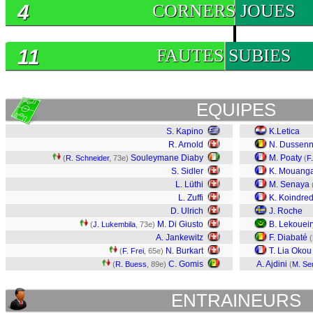
4
CORNERS JOUES
11
FAUTES SUBIES
EQUIPES
S. Kapino
K.Letica
R. Arnold
N. Dussen
Souleymane Diaby
M. Poaty
(
R. Schneider
, 73e)
(
F
S. Sidler
K. Mouang
L. Lüthi
M. Senaya
L. Zuffi
K. Koindred
D. Ulrich
J. Roche
M. Di Giusto
B. Lekoueir
(
J. Lukembila
, 73e)
A. Jankewitz
F. Diabaté
(
N. Burkart
T. Lia Okou
(
F. Frei
, 65e)
C. Gomis
A. Ajdini
(
R. Buess
, 89e)
(
M. Se
ENTRAINEURS