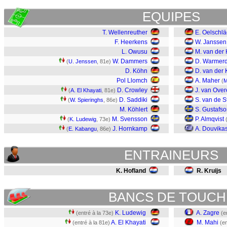
EQUIPES
T. Wellenreuther
E. Oelschlä
F. Heerkens
W. Janssen
L. Owusu
M. van der
W. Dammers
D. Warmer
(
U. Jenssen
, 81e)
D. Köhn
D. van der 
Pol Llomch
A. Maher
(
M
D. Crowley
J. van Ove
(
A. El Khayati
, 81e)
D. Saddiki
S. van de S
(
W. Spieringhs
, 86e)
M. Köhlert
S. Gustafs
M. Svensson
P. Almqvist
(
K. Ludewig
, 73e)
J. Hornkamp
A. Douvika
(
E. Kabangu
, 86e)
ENTRAINEURS
K. Hofland
R. Kruijs
BANCS DE TOUCH
K. Ludewig
A. Zagre
(entré à la 73e)
(e
A. El Khayati
M. Mahi
(entré à la 81e)
(en