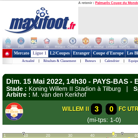
A retenir :
Palmarès Coupe du Mond
OM
PSG
Lyon
Lille
Monaco
Chelsea
Man Utd
Arsenal
Liverpool
ManCity
Ba
+ de clubs
Mercato
Ligue 1
L2/Coupes
Etranger
Coupe d'Europe
Les B
Actualité
|
Résultats & Classement
|
Buteurs
|
Calendrier
|
Equipe
Dim. 15 Mai 2022, 14h30 - PAYS-BAS - E
Stade :
Koning Willem II Stadion à Tilburg |
S
Arbitre :
M. van den Kerkhof
3
0
WILLEM II
FC UT
(mi-tps: 1-0)
1
10
20
30
40
50
6