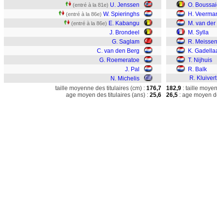
U. Jenssen
O. Boussai
(entré à la 81e)
W. Spieringhs
H. Veerma
(entré à la 86e)
E. Kabangu
M. van der
(entré à la 86e)
J. Brondeel
M. Sylla
G. Saglam
R. Meisse
C. van den Berg
K. Gadella
G. Roemeratoe
T. Nijhuis
J. Pal
R. Balk
R. Kluivert
N. Michelis
taille moyenne des titulaires (cm) :
176,7
182,9
: taille moye
age moyen des titulaires (ans) :
25,6
26,5
: age moyen de