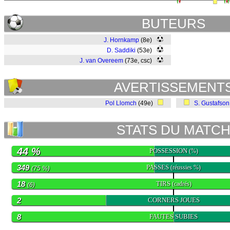
BUTEURS
J. Hornkamp
(8e)
D. Saddiki
(53e)
J. van Overeem
(73e, csc)
AVERTISSEMENT
Pol Llomch
(49e)
S. Gustafson
STATS DU MATC
44 %
POSSESSION
(%)
349
PASSES
(réussies %)
(75 %)
18
TIRS
(cadrés)
(6)
2
CORNERS JOUES
8
FAUTES SUBIES